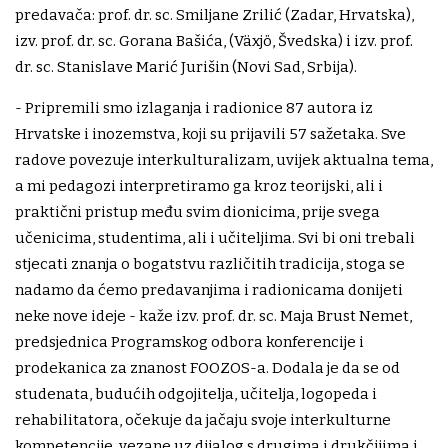
predavača: prof. dr. sc. Smiljane Zrilić (Zadar, Hrvatska),
izv. prof. dr. sc. Gorana Bašića, (Växjö, Švedska) i izv. prof.
dr. sc. Stanislave Marić Jurišin (Novi Sad, Srbija).
- Pripremili smo izlaganja i radionice 87 autora iz
Hrvatske i inozemstva, koji su prijavili 57 sažetaka. Sve
radove povezuje interkulturalizam, uvijek aktualna tema,
a mi pedagozi interpretiramo ga kroz teorijski, ali i
praktični pristup među svim dionicima, prije svega
učenicima, studentima, ali i učiteljima. Svi bi oni trebali
stjecati znanja o bogatstvu različitih tradicija, stoga se
nadamo da ćemo predavanjima i radionicama donijeti
neke nove ideje - kaže izv. prof. dr. sc. Maja Brust Nemet,
predsjednica Programskog odbora konferencije i
prodekanica za znanost FOOZOS-a. Dodala je da se od
studenata, budućih odgojitelja, učitelja, logopeda i
rehabilitatora, očekuje da jačaju svoje interkulturne
kompetencije, vezane uz dijalog s drugima i drukčijima i