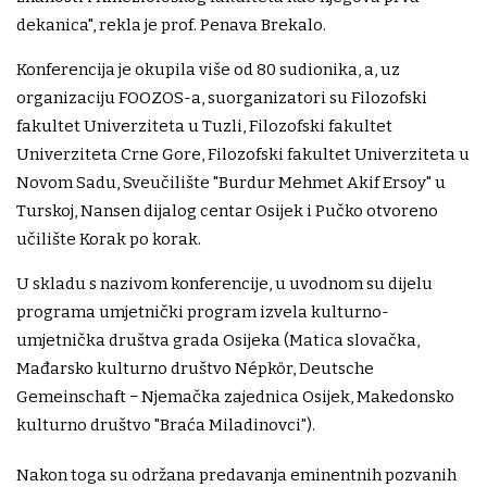
dekanica", rekla je prof. Penava Brekalo.
Konferencija je okupila više od 80 sudionika, a, uz
organizaciju FOOZOS-a, suorganizatori su Filozofski
fakultet Univerziteta u Tuzli, Filozofski fakultet
Univerziteta Crne Gore, Filozofski fakultet Univerziteta u
Novom Sadu, Sveučilište "Burdur Mehmet Akif Ersoy" u
Turskoj, Nansen dijalog centar Osijek i Pučko otvoreno
učilište Korak po korak.
U skladu s nazivom konferencije, u uvodnom su dijelu
programa umjetnički program izvela kulturno-
umjetnička društva grada Osijeka (Matica slovačka,
Mađarsko kulturno društvo Népkör, Deutsche
Gemeinschaft − Njemačka zajednica Osijek, Makedonsko
kulturno društvo "Braća Miladinovci").
Nakon toga su održana predavanja eminentnih pozvanih