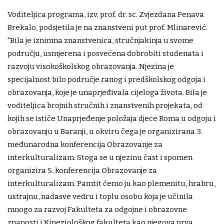
Voditeljica programa, izv. prof. dr. sc. Zvjezdana Penava
Brekalo, podsjetila je na znanstveni put prof. Mlinarević.
"Bila je iznimna znanstvenica, stručnjakinja u svome
području, usmjerena i posvećena dobrobiti studenata i
razvoju visokoškolskog obrazovanja. Njezina je
specijalnost bilo područje ranog i predškolskog odgoja i
obrazovanja, koje je unaprjeđivala cijeloga života. Bila je
voditeljica brojnih stručnih i znanstvenih projekata, od
kojih se ističe Unaprjeđenje položaja djece Roma u odgoju i
obrazovanju u Baranji, u okviru čega je organizirana 3.
međunarodna konferencija Obrazovanje za
interkulturalizam. Stoga se u njezinu čast i spomen
organizira 5. konferencija Obrazovanje za
interkulturalizam. Pamtit ćemo ju kao plemenitu, hrabru,
ustrajnu, nadasve vedru i toplu osobu koja je učinila
mnogo za razvoj Fakulteta za odgojne i obrazovne
znanosti i Kineziološkog fakulteta kao njegova prva