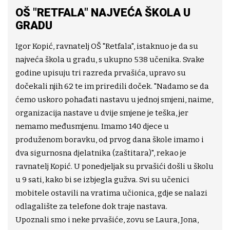
OŠ "RETFALA" NAJVEĆA ŠKOLA U
GRADU
Igor Kopić, ravnatelj OŠ "Retfala", istaknuo je da su
najveća škola u gradu, s ukupno 538 učenika. Svake
godine upisuju tri razreda prvašića, upravo su
dočekali njih 62 te im priredili doček. "Nadamo se da
ćemo uskoro pohađati nastavu u jednoj smjeni, naime,
organizacija nastave u dvije smjene je teška, jer
nemamo međusmjenu. Imamo 140 djece u
produženom boravku, od prvog dana škole imamo i
dva sigurnosna djelatnika (zaštitara)", rekao je
ravnatelj Kopić. U ponedjeljak su prvašići došli u školu
u 9 sati, kako bi se izbjegla gužva. Svi su učenici
mobitele ostavili na vratima učionica, gdje se nalazi
odlagalište za telefone dok traje nastava.
Upoznali smo i neke prvašiće, zovu se Laura, Jona,