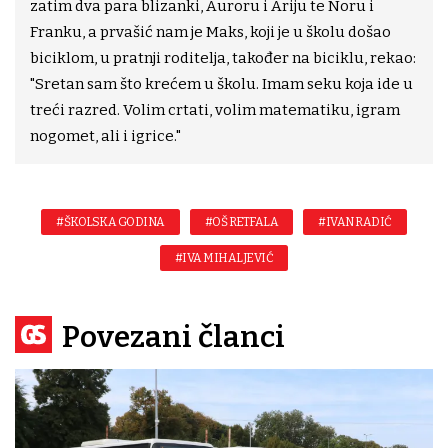
zatim dva para blizanki, Auroru i Ariju te Noru i
Franku, a prvašić nam je Maks, koji je u školu došao
biciklom, u pratnji roditelja, također na biciklu, rekao:
"Sretan sam što krećem u školu. Imam seku koja ide u
treći razred. Volim crtati, volim matematiku, igram
nogomet, ali i igrice."
#ŠKOLSKA GODINA
#OŠ RETFALA
#IVAN RADIĆ
#IVA MIHALJEVIĆ
Povezani članci