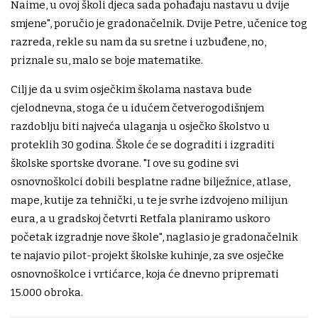
Naime, u ovoj školi djeca sada pohađaju nastavu u dvije
smjene", poručio je gradonačelnik. Dvije Petre, učenice tog
razreda, rekle su nam da su sretne i uzbuđene, no,
priznale su, malo se boje matematike.
Cilj je da u svim osječkim školama nastava bude
cjelodnevna, stoga će u idućem četverogodišnjem
razdoblju biti najveća ulaganja u osječko školstvo u
proteklih 30 godina. Škole će se dograditi i izgraditi
školske sportske dvorane. "I ove su godine svi
osnovnoškolci dobili besplatne radne bilježnice, atlase,
mape, kutije za tehnički, u te je svrhe izdvojeno milijun
eura, a u gradskoj četvrti Retfala planiramo uskoro
početak izgradnje nove škole", naglasio je gradonačelnik
te najavio pilot-projekt školske kuhinje, za sve osječke
osnovnoškolce i vrtićarce, koja će dnevno pripremati
15.000 obroka.