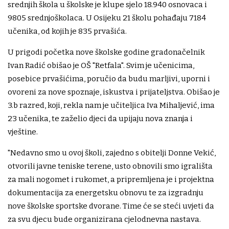
srednjih škola u školske je klupe sjelo 18.940 osnovaca i
9805 srednjoškolaca. U Osijeku 21 školu pohađaju 7184
učenika, od kojih je 835 prvašića.
U prigodi početka nove školske godine gradonačelnik
Ivan Radić obišao je OŠ "Retfala". Svim je učenicima,
posebice prvašićima, poručio da budu marljivi, uporni i
ovoreni za nove spoznaje, iskustva i prijateljstva. Obišao je
3.b razred, koji, rekla nam je učiteljica Iva Mihaljević, ima
23 učenika, te zaželio djeci da upijaju nova znanja i
vještine.
"Nedavno smo u ovoj školi, zajedno s obitelji Donne Vekić,
otvorili javne teniske terene, usto obnovili smo igrališta
za mali nogomet i rukomet, a pripremljena je i projektna
dokumentacija za energetsku obnovu te za izgradnju
nove školske sportske dvorane. Time će se steći uvjeti da
za svu djecu bude organizirana cjelodnevna nastava.