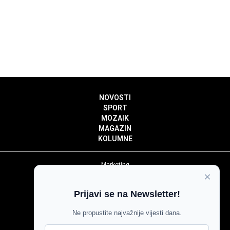
NOVOSTI
SPORT
MOZAIK
MAGAZIN
KOLUMNE
Marketing
×
Politika privatnosti
Politika kolačića
Prijavi se na Newsletter!
Impressum
Pravila prenošenja sadržaja
Ne propustite najvažnije vijesti dana.
Pravila komentiranja
Agroglas