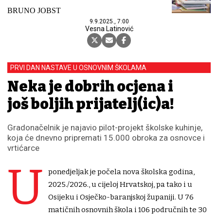
BRUNO JOBST
9.9.2025., 7:00
Vesna Latinović
PRVI DAN NASTAVE U OSNOVNIM ŠKOLAMA
Neka je dobrih ocjena i
još boljih prijatelj(ic)a!
Gradonačelnik je najavio pilot-projekt školske kuhinje,
koja će dnevno pripremati 15.000 obroka za osnovce i
vrtićarce
U
ponedjeljak je počela nova školska godina,
2025./2026., u cijeloj Hrvatskoj, pa tako i u
Osijeku i Osječko-baranjskoj županiji. U 76
matičnih osnovnih škola i 106 područnih te 30