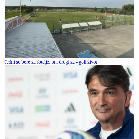
Jedni se bore za fotelje, oni drugi za - goli život