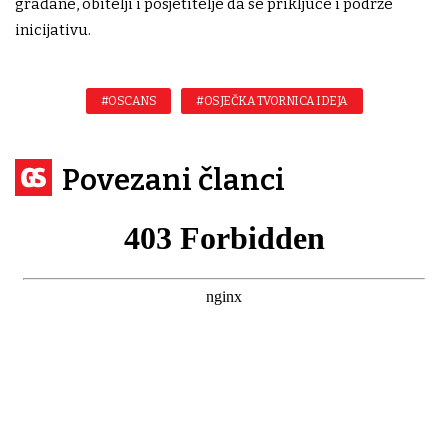
građane, obitelji i posjetitelje da se priključe i podrže
inicijativu.
#OSCANS
#OSJEČKA TVORNICA IDEJA
Povezani članci