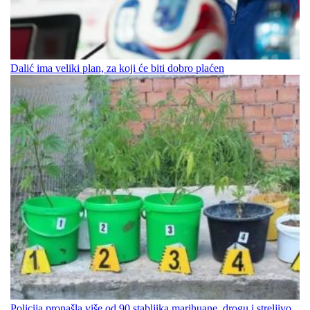
Dalić ima veliki plan, za koji će biti dobro plaćen
Policija pronašla više od 90 stabljika marihuane, drogu i streljivo