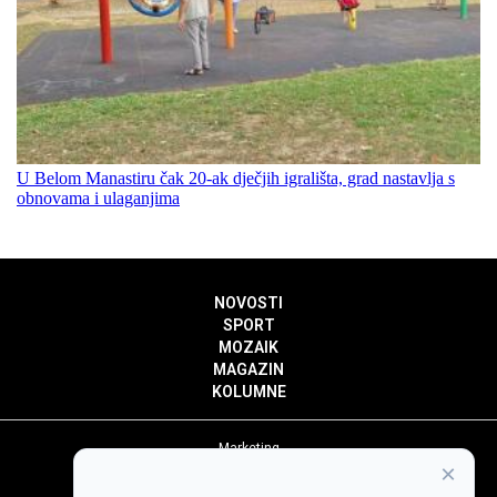
U Belom Manastiru čak 20-ak dječjih igrališta, grad nastavlja s
obnovama i ulaganjima
NOVOSTI
SPORT
MOZAIK
MAGAZIN
KOLUMNE
Marketing
×
Politika privatnosti
Politika kolačića