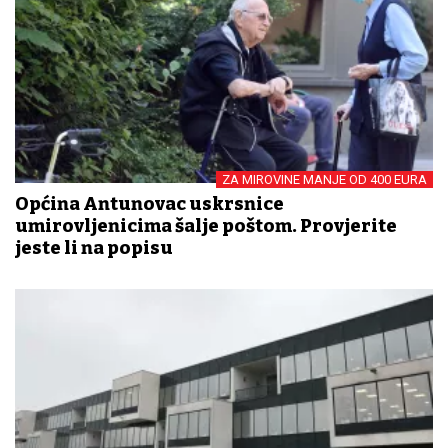
ZA MIROVINE MANJE OD 400 EURA
Općina Antunovac uskrsnice
umirovljenicima šalje poštom. Provjerite
jeste li na popisu