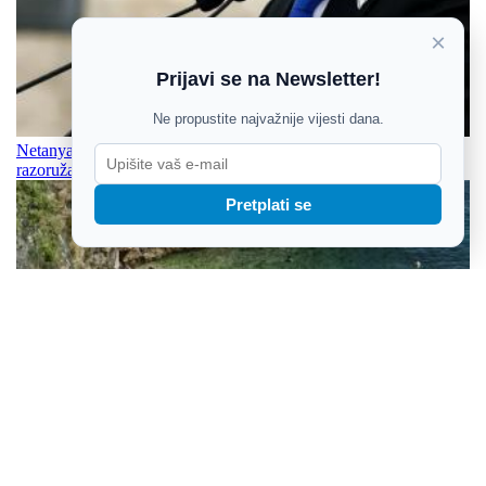
×
Prijavi se na Newsletter!
Ne propustite najvažnije vijesti dana.
Netanyahu odbio Trumpov plan za Gazu unatoč jamstvu o
razoružanju Hamasa
Pretplati se