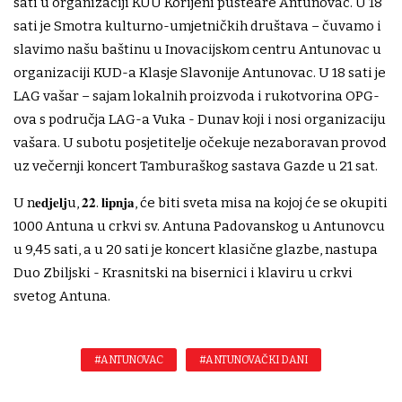
sati u organizaciji KUU Korijeni pusteare Antunovac. U 18
sati je Smotra kulturno-umjetničkih društava – čuvamo i
slavimo našu baštinu u Inovacijskom centru Antunovac u
organizaciji KUD-a Klasje Slavonije Antunovac. U 18 sati je
LAG vašar – sajam lokalnih proizvoda i rukotvorina OPG-
ova s područja LAG-a Vuka - Dunav koji i nosi organizaciju
vašara. U subotu posjetitelje očekuje nezaboravan provod
uz večernji koncert Tamburaškog sastava Gazde u 21 sat.
U n𝐞𝐝𝐣𝐞𝐥𝐣u, 𝟐𝟐. 𝐥𝐢𝐩𝐧𝐣𝐚, će biti sveta misa na kojoj će se okupiti
1000 Antuna u crkvi sv. Antuna Padovanskog u Antunovcu
u 9,45 sati, a u 20 sati je koncert klasične glazbe, nastupa
Duo Zbiljski - Krasnitski na bisernici i klaviru u crkvi
svetog Antuna.
#ANTUNOVAC
#ANTUNOVAČKI DANI