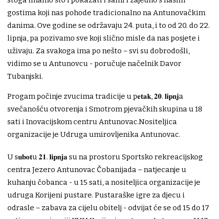
stoga imamo što i pokazati i sami i zajedno s našim
gostima koji nas pohode tradicionalno na Antunovačkim
danima. Ove godine se održavaju 24. puta, i to od 20. do 22.
lipnja, pa pozivamo sve koji slično misle da nas posjete i
uživaju. Za svakoga ima po nešto – svi su dobrodošli,
vidimo se u Antunovcu - poručuje načelnik Davor
Tubanjski.
Progam počinje zvucima tradicije u p𝐞𝐭𝐚𝐤, 𝟐𝟎. 𝐥𝐢𝐩𝐧𝐣a
svečanošću otvorenja i Smotrom pjevačkih skupina u 18
sati i Inovacijskom centru Antunovac.Nositeljica
organizacije je Udruga umirovljenika Antunovac.
U s𝐮𝐛𝐨𝐭u 𝟐𝟏. 𝐥𝐢𝐩𝐧𝐣𝐚 su na prostoru Sportsko rekreacijskog
centra Jezero Antunovac Čobanijada – natjecanje u
kuhanju čobanca - u 15 sati, a nositeljica organizacije je
udruga Korijeni pustare. Pustaraške igre za djecu i
odrasle – zabava za cijelu obitelj - odvijat će se od 15 do 17