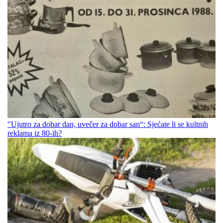
"Ujutro za dobar dan, uvečer za dobar san“: Sjećate li se kultnih
reklama iz 80-ih?