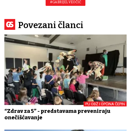
#GABRIJEL VEOČIĆ
Povezani članci
PU OBŽ I OPĆINA ČEPIN
“Zdrav za 5” - predstavama preveniraju
onečišćavanje