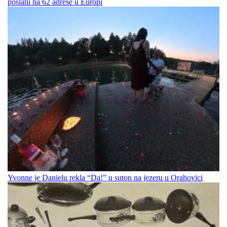
poslani na 62 adrese u Europi
Yvonne je Danielu rekla “Da!” u suton na jezeru u Orahovici