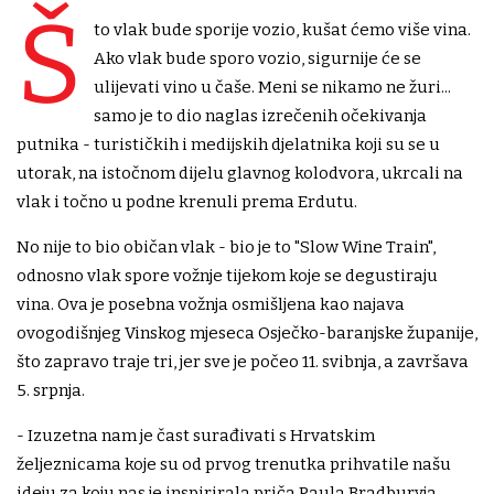
Š
to vlak bude sporije vozio, kušat ćemo više vina.
Ako vlak bude sporo vozio, sigurnije će se
ulijevati vino u čaše. Meni se nikamo ne žuri...
samo je to dio naglas izrečenih očekivanja
putnika - turističkih i medijskih djelatnika koji su se u
utorak, na istočnom dijelu glavnog kolodvora, ukrcali na
vlak i točno u podne krenuli prema Erdutu.
No nije to bio običan vlak - bio je to "Slow Wine Train",
odnosno vlak spore vožnje tijekom koje se degustiraju
vina. Ova je posebna vožnja osmišljena kao najava
ovogodišnjeg Vinskog mjeseca Osječko-baranjske županije,
što zapravo traje tri, jer sve je počeo 11. svibnja, a završava
5. srpnja.
- Izuzetna nam je čast surađivati s Hrvatskim
željeznicama koje su od prvog trenutka prihvatile našu
ideju za koju nas je inspirirala priča Paula Bradburyja