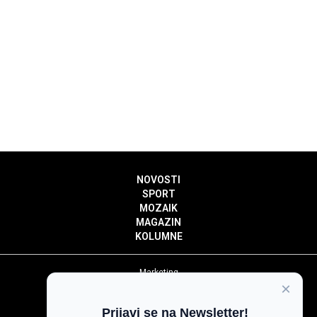
NOVOSTI
SPORT
MOZAIK
MAGAZIN
KOLUMNE
Marketing
×
Politika privatnosti
Politika kolačića
Prijavi se na Newsletter!
Impressum