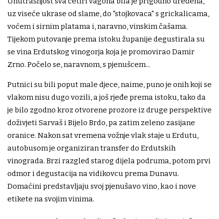
Unutrašnjost sva četiri vagona bila je prigodno uređena,
uz viseće ukrase od slame, do "stojkovaca" s grickalicama,
voćem i sirnim platama i, naravno, vinskim čašama.
Tijekom putovanje prema istoku županije degustirala su
se vina Erdutskog vinogorja koja je promovirao Damir
Zrno. Počelo se, naravnom, s pjenušcem...
Putnici su bili poput male djece, naime, puno je onih koji se
vlakom nisu dugo vozili, a još rjeđe prema istoku, tako da
je bilo zgodno kroz otvorene prozore iz druge perspektive
doživjeti Sarvaš i Bijelo Brdo, pa zatim zeleno zasijane
oranice. Nakon sat vremena vožnje vlak staje u Erdutu,
autobusom je organiziran transfer do Erdutskih
vinograda. Brzi razgled starog dijela podruma, potom prvi
odmor i degustacija na vidikovcu prema Dunavu.
Domaćini predstavljaju svoj pjenušavo vino, kao i nove
etikete na svojim vinima.