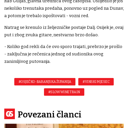
Rab Guljaš, glavna urednica ovog časopisa. Uslijedilo je još
nekoliko trenutaka predaha, ponovno uz pogled na Dunav,
a potom je trebalo ispoštovati - vozni red.
Natrag se krenulo iz željezničke postaje Dalj. Osijek je, ovaj
put i zbog zvuka gitare, nestvarno brzo došao.
- Koliko god rekli da će ovo sporo trajati, prebrzo je prošlo
- zaključna je rečenica jednog od sudionika ovog
zanimljivog putovanja.
#OSJEČKO-BARANJSKA ŽUPANIJA
#VINSKI MJESEC
#SLOW WINE TRAIN
Povezani članci