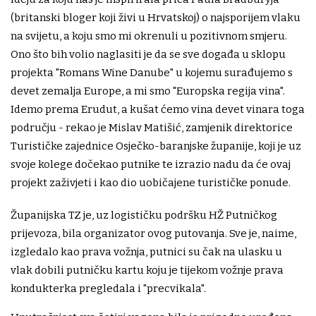
(britanski bloger koji živi u Hrvatskoj) o najsporijem vlaku
na svijetu, a koju smo mi okrenuli u pozitivnom smjeru.
Ono što bih volio naglasiti je da se sve događa u sklopu
projekta "Romans Wine Danube" u kojemu surađujemo s
devet zemalja Europe, a mi smo "Europska regija vina".
Idemo prema Erudut, a kušat ćemo vina devet vinara toga
području - rekao je Mislav Matišić, zamjenik direktorice
Turističke zajednice Osječko-baranjske županije, koji je uz
svoje kolege dočekao putnike te izrazio nadu da će ovaj
projekt zaživjeti i kao dio uobičajene turističke ponude.
Županijska TZ je, uz logističku podršku HŽ Putničkog
prijevoza, bila organizator ovog putovanja. Sve je, naime,
izgledalo kao prava vožnja, putnici su čak na ulasku u
vlak dobili putničku kartu koju je tijekom vožnje prava
kondukterka pregledala i "precvikala".