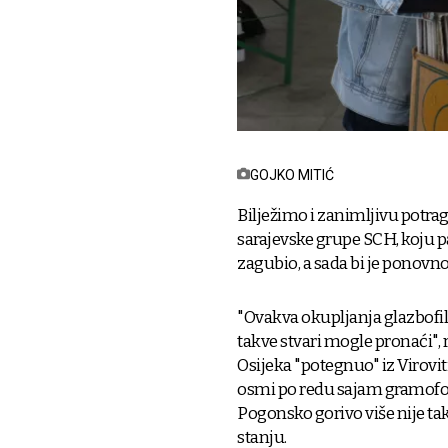
GOJKO MITIĆ
Bilježimo i zanimljivu potra
sarajevske grupe SCH, koju 
zagubio, a sada bi je ponovn
"Ovakva okupljanja glazbofila
takve stvari mogle pronaći", 
Osijeka "potegnuo" iz Virovitic
osmi po redu sajam gramofon
Pogonsko gorivo više nije t
stanju.