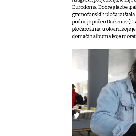
Eurodoma. Dobre glazbe ipak 
gramofonskih ploča puštala j
podne je počeo Draženov (Dragu
pločarošima, u okviru koje je
domaćih albuma koje morate 