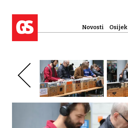
Novosti
Osijek