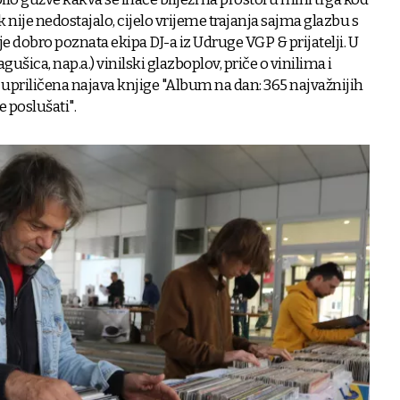
nije nedostajalo, cijelo vrijeme trajanja sajma glazbu s
e dobro poznata ekipa DJ-a iz Udruge VGP & prijatelji. U
šica, nap.a.) vinilski glazboplov, priče o vinilima i
 upriličena najava knjige "Album na dan: 365 najvažnijih
poslušati".