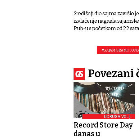
Središnji dio sajma završio je
izvlačenje nagrada sajamske 
Pub-u s početkom od 22 sata
#SAJAM GRAMOFONS
Povezani 
UDRUGA VOLIM
GRAMOFONSKE PLOČE
Record Store Day
danas u