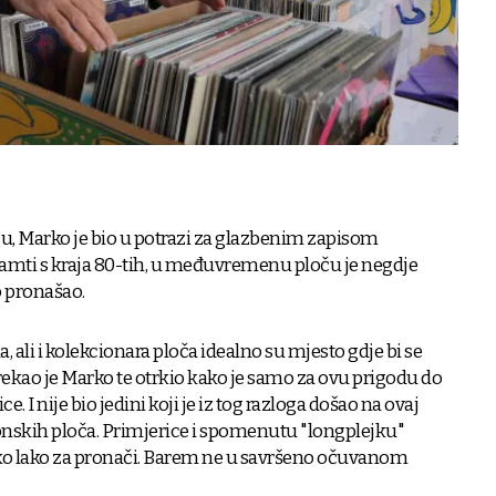
gu, Marko je bio u potrazi za glazbenim zapisom
pamti s kraja 80-tih, u međuvremenu ploču je negdje
o pronašao.
, ali i kolekcionara ploča idealno su mjesto gdje bi se
rekao je Marko te otrkio kako je samo za ovu prigodu do
e. I nije bio jedini koji je iz tog razloga došao na ovaj
skih ploča. Primjerice i spomenutu "longplejku"
ako lako za pronači. Barem ne u savršeno očuvanom