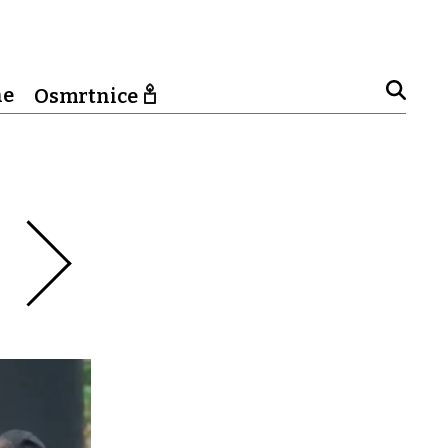
ne
Osmrtnice