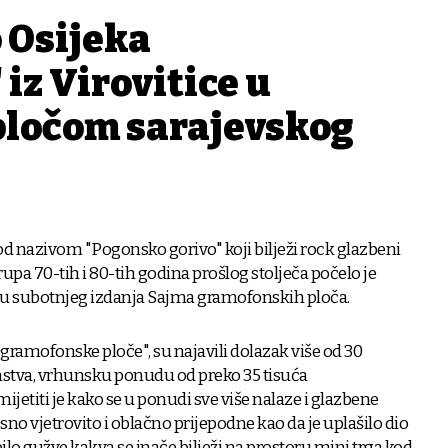
 Osijeka
iz Virovitice u
 pločom sarajevskog
pod nazivom "Pogonsko gorivo" koji bilježi rock glazbeni
rupa 70-tih i 80-tih godina prošlog stolječa počelo je
aju subotnjeg izdanja Sajma gramofonskih ploča.
gramofonske ploče", su najavili dolazak više od 30
mstva, vrhunsku ponudu od preko 35 tisuća
ijetiti je kako se u ponudi sve više nalaze i glazbene
no vjetrovito i oblačno prijepodne kao da je uplašilo dio
e bilo gužve kakva se inače bilježi na prostoru mini trga kod