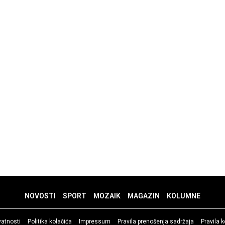
NOVOSTI
SPORT
MOZAIK
MAGAZIN
KOLUMNE
ivatnosti
Politika kolačića
Impressum
Pravila prenošenja sadržaja
Pravila 