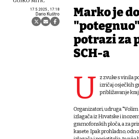
GOJKO MITIĆ
Marko je do
17.5.2025., 17:18
Dario Kuštro
"potegnuo" 
potrazi za
SCH-a
U
z zvuke s vinila 
izričaj osječkih g
približavanje kr
Organizatori, udruga "Volim 
izlagača iz Hrvatske i inoze
gramofonskih ploča, a za prim
kasete. Ipak prohladno, odnos
izlagača i posjetitelja, te nij