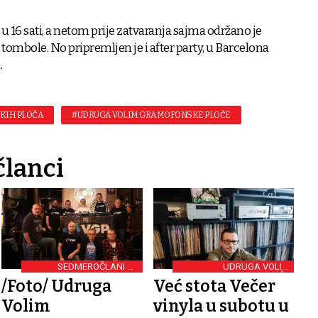
 u 16 sati, a netom prije zatvaranja sajma održano je
tombole. No pripremljen je i after party, u Barcelona
.
KIH PLOČA
#UDRUGA VOLIM GRAMOFONSKE PLOČE
članci
SEDMEROČLANI DJ
UDRUGA VOLIM
KOLEKTIV
GRAMOFONSKE PLOČE
/Foto/ Udruga
Već stota Večer
Volim
vinyla u subotu u