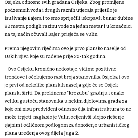
Osijeka odnosno svih građana Osijeka. Zbog promijene
podzemnih voda i drugih raznih utjecaja prijetilo je
isušivanje Bajera i to smo spriječili iskopavši bunar dubine
82 metra podigli razinu vode za jedan metar i u konačnici
na taj način očuvali Bajer, prisjeća se Vulin.
Prema njegovim riječima ovo je prvo plansko naselje od
Uskih njiva koje su rađene prije 20-tak godina.
- Ovo Osijeku kronično nedostaje, vidimo pozitivne
trendove i očekujemo rast broja stanovnika Osijeka i ovo
je prvi od nekoliko planskih naselja gdje će se Osijek
planski širiti. Da prekinemo "krezubu" gradnju i onako
veliku gustoću stanovnika u nekim dijelovima grada za
koje oni nisu predviđeni odnosno čija infrastruktura to ne
može trpjeti, naglasio je Vulin ocijenivši idejno rješenje
sjajnim i odličnom podlogom za donošenje urbanističkog
plana uređenja ovog dijela Juga 2.