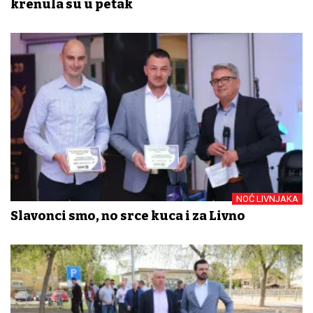
krenula su u petak
NOĆ LIVNJAKA
Slavonci smo, no srce kuca i za Livno