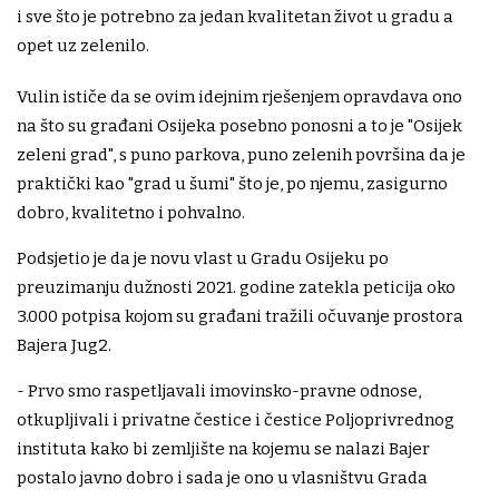
i sve što je potrebno za jedan kvalitetan život u gradu a
opet uz zelenilo.
Vulin ističe da se ovim idejnim rješenjem opravdava ono
na što su građani Osijeka posebno ponosni a to je "Osijek
zeleni grad", s puno parkova, puno zelenih površina da je
praktički kao "grad u šumi" što je, po njemu, zasigurno
dobro, kvalitetno i pohvalno.
Podsjetio je da je novu vlast u Gradu Osijeku po
preuzimanju dužnosti 2021. godine zatekla peticija oko
3.000 potpisa kojom su građani tražili očuvanje prostora
Bajera Jug2.
- Prvo smo raspetljavali imovinsko-pravne odnose,
otkupljivali i privatne čestice i čestice Poljoprivrednog
instituta kako bi zemljište na kojemu se nalazi Bajer
postalo javno dobro i sada je ono u vlasništvu Grada