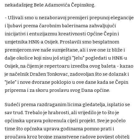
nekadašnjeg Bele Adamovića Čepinskog.
- Uživali smo u nezaboravoj premijeri prepunoj elegancije
i ljubavi prema čarobnim balerinama zahvaljujući
inicijativi i entuzijazmu kreativnosti Općine Čepin i
umjetnika HNK-a Osijek. Proslavili smo besplatnom
premijerom sve naše sumještane, ali i sve one iz bliže i
dalje okolice koji nisu još stigli "Jelu" pogledati u HNK-u
Osijek, na čijem je repertoaru izvedba ovog baleta - kazao
je načelnik Dražen Tonkovac, zadovoljan što se dolazak i
"Jele" i nove dvorane poklopio u ove dane kada se Čepin
priprema i za skoru proslavu svog Dana općine.
Sudeći prema razdraganim licima gledatelja, isplatio se
sav trud. Trebalo je hrabrosti, ali vrijedilo je to što je
općinska uprava pokrenula cijeli projekt. Sve je počelo
time što općnska uprava godinama pomno prati i
proučava kroz brojne znanstvene radove povijest obitelj