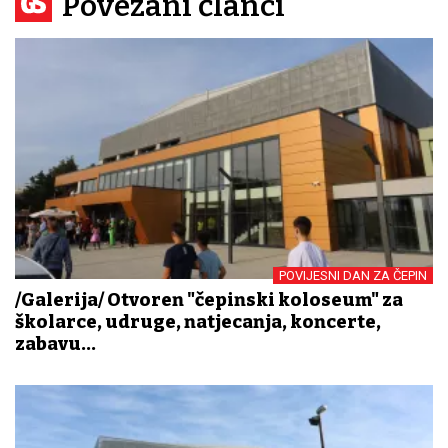
Povezani članci
POVIJESNI DAN ZA ČEPIN
/Galerija/ Otvoren "čepinski koloseum" za
školarce, udruge, natjecanja, koncerte,
zabavu...