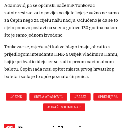
Adamović, pa se općinski načelnik Tonkovac
zainteresirao za to povijesno djelo koje je važno ne samo
za Čepin nego za cijelu našu naciju. Odlučeno je da se to
djelo ponovo postavi na scenu gotovo 130 godina nakon
što je samo jednom izvedeno.
Tonkovac se, osjećajući kakvo blago imaju, obratio s
prijedlogom intendantu HNK-a Osijek Vladimiru Hamu,
koji je prihvatio ideju jer se radi o prvom nacionalnom
baletu. Čepin sada nosi epitet mjesta prvog hrvatskog
baleta i sada je to opće poznata činjenica.
#ČEPIN
#BELA ADAMOVIĆ
#BALET
#PREMIJERA
#DRAŽEN TONKOVAC