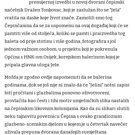
premijernoj izvedbi u novoj dvorani čepinski
načelnik Dražen Tonkovac, koji je zaslužan što se "Jela"
vratila na daske koje život znače. Zamolili smo tog
Čepinčanina da se za uspomenu na ovaj događaj koji će se
pamtiti više od stoljeća, koliko se pamti i praizvedba tog
baleta od prije stotinu i više godina, fotografira s još
jednom važnom osobom, u projektu koji je pokrenula
Općina s HNK-om Osijek, korejskom balerinom kojoj je
pripala glavna uloga Jele.
Možda je zgodno ovdje napomenuti da se balerina
godinama, dok se još nije ni znalo da će "Jelini" notni zapisi
biti pročitani i glazbalima ponovno oživotvoreni,
provlačila kao česti i tihi motiv umjetničkih slika nastalih
na čepinskim likovnim kolonijama. Kao da su slikari slutili
neku tajnovitu poveznicu Čepina s ovako grandioznim
glazbeno-scenskim djelom u kojem je u četvrtak navečer
uživala prepuna dvorana današnjih sumještana