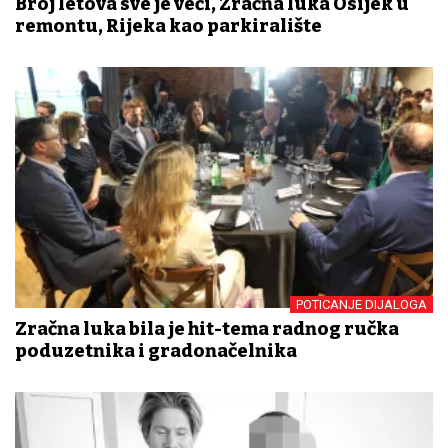
Broj letova sve je veći, Zračna luka Osijek u
remontu, Rijeka kao parkiralište
POTICANJE DIJALOGA
Zračna luka bila je hit-tema radnog ručka
poduzetnika i gradonačelnika