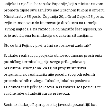
Osijeka i Osječko-baranjske županije, koji s Ministarstvom
prometa dijele suvlasništvo nad Zračnom lukom u omjeru
Ministarstvo 55 posto, Županija 20, a Grad Osijek 25 posto.
Pejin je imenovan do imenovanja direktora na temelju
javnog najtečaja, na razdoblje od najduže šest mjeseci, no
to je uobičajena formulacija u ovakvim situacijama.
Što će biti Pejinov prvi, a čini se i osnovni zadatak?
Svakako realizacija projekta obnove, odnosno proširenja
putničkog terminala, prije svega prilagođavanje
pravilima Schengena. Za taj su projekt sredstva
osigurana, no realizacija nije počela zbog određenih
proceduralnih razloga. Također, lokalna poslovna
zajednica traži još više letova, a razmatra se i pozicija te
zračne luke u funkciji cargo prijevoza.
Recimo i kako je Pejin sportskoj javnosti poznat(iji) kao