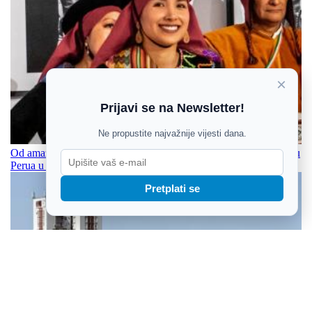
×
Prijavi se na Newsletter!
Ne propustite najvažnije vijesti dana.
Od amazonskih portreta do andskog bika: putovanje kroz tradiciju
Perua u Etnografskom muzeju u Zagrebu
Pretplati se