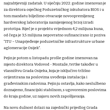
najzahtjevniji zadatak. U siječnju 2022. godine imenovan je
za direktora osječkog Poduzetničkog inkubatora BIOS i u
tom mandatu bilježimo otvaranje novoopremljenog
hardverskog laboratorija namijenjenog brzoj izradi
prototipa. Riječ je o projektu vrijednom 4,2 milijuna kuna,
od čega je 3,5 milijuna nepovratno sufinancirano iz poziva
''ITU – Unaprjeđenje poduzetničke infrastrukture urbane
aglomeracije Osijek".
Pejin je potom u listopadu prošle godine imenovan na
mjesto direktora Vodovod - Montaže, tvrtke također u
vlasništvu Grada Osijeka, koja je isključivo tržišno
orijentirana na poslovima uvođenja instalacija i
građevinskim radovima. Pejin ju ostavlja, kako neslužbeno
doznajemo, financijski stabilnom, s ugovorenim poslovima
do kraja godine, uz najavu novih zapošljavanja.
Na novu dužnost dolazi na zajednički prijedlog Grada