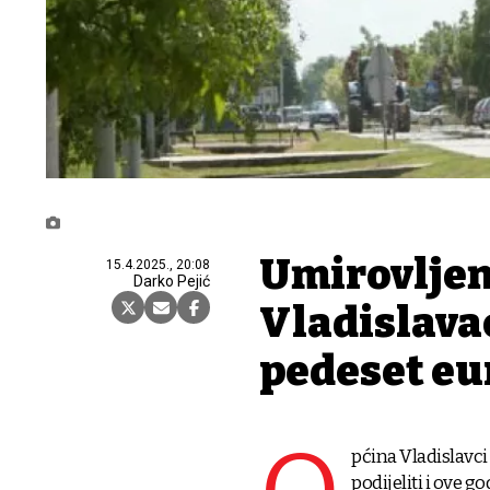
Umirovljen
15.4.2025., 20:08
Darko Pejić
Vladislava
pedeset eu
pćina Vladislavci
podijeliti i ove 