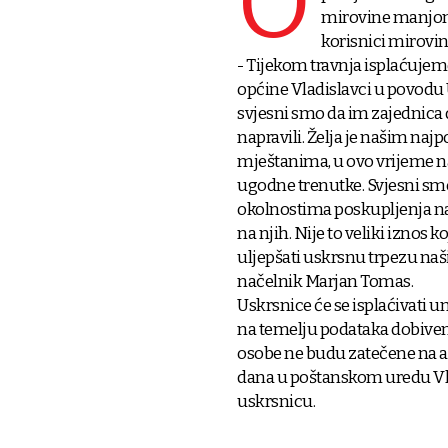
O
mirovine manjom o
korisnici mirovin
- Tijekom travnja isplaćuje
općine Vladislavci u povodu U
svjesni smo da im zajednica 
napravili. Želja je našim naj
mještanima, u ovo vrijeme n
ugodne trenutke. Svjesni sm
okolnostima poskupljenja nam
na njih. Nije to veliki iznos ko
uljepšati uskrsnu trpezu naši
načelnik Marjan Tomas.
Uskrsnice će se isplaćivati 
na temelju podataka dobiven
osobe ne budu zatečene na adr
dana u poštanskom uredu Vla
uskrsnicu.