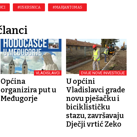
VCI
#USKRSNICA
#MARJAN TOMAS
članci
VLADISLAVCI
DVIJE NOVE INVESTICIJE
Općina
U općini
organizira put u
Vladislavci grade
Međugorje
novu pješačku i
biciklističku
stazu, završavaju
Dječji vrtić Zeko