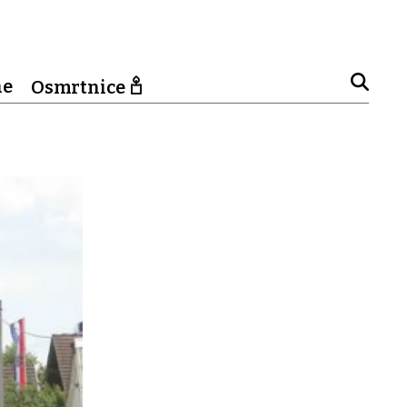
ne
Osmrtnice