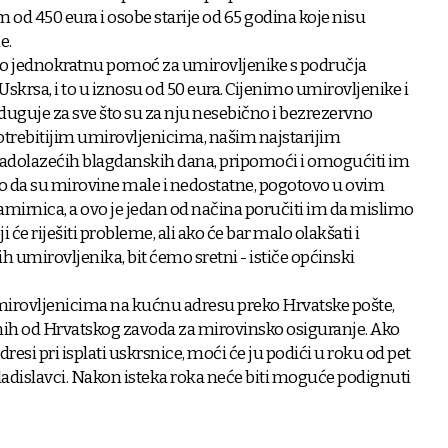
d 450 eura i osobe starije od 65 godina koje nisu
e.
mo jednokratnu pomoć za umirovljenike s područja
skrsa, i to u iznosu od 50 eura. Cijenimo umirovljenike i
duguje za sve što su za nju nesebično i bezrezervno
potrebitijim umirovljenicima, našim najstarijim
adolazećih blagdanskih dana, pripomoći i omogućiti im
o da su mirovine male i nedostatne, pogotovo u ovim
irnica, a ovo je jedan od načina poručiti im da mislimo
ji će riješiti probleme, ali ako će bar malo olakšati i
h umirovljenika, bit ćemo sretni - ističe općinski
umirovljenicima na kućnu adresu preko Hrvatske pošte,
ih od Hrvatskog zavoda za mirovinsko osiguranje. Ako
esi pri isplati uskrsnice, moći će ju podići u roku od pet
dislavci. Nakon isteka roka neće biti moguće podignuti