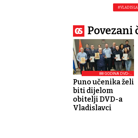
#VLADISLA
Povezani 
88 GODINA DVD-A
VLADISLAVCI
Puno učenika želi
biti dijelom
obitelji DVD-a
Vladislavci