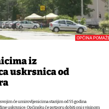
OPĆINA POMAŽ
icima iz
ca uskrsnica od
ra
 svojim će umirovljenicima starijim od 55 godina
godine uskrsnice. Općinsku će potporu dobiti oni s visinom