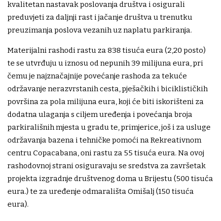
kvalitetan nastavak poslovanja društva i osigurali
preduvjeti za daljnji rast i jačanje društva u trenutku
preuzimanja poslova vezanih uz naplatu parkiranja.
Materijalni rashodi rastu za 838 tisuća eura (2,20 posto)
te se utvrđuju u iznosu od nepunih 39 milijuna eura, pri
čemu je najznačajnije povećanje rashoda za tekuće
održavanje nerazvrstanih cesta, pješačkih i biciklističkih
površina za pola milijuna eura, koji će biti iskorišteni za
dodatna ulaganja s ciljem uređenja i povećanja broja
parkirališnih mjesta u gradu te, primjerice, još i za usluge
održavanja bazena i tehničke pomoći na Rekreativnom
centru Copacabana, oni rastu za 55 tisuća eura. Na ovoj
rashodovnoj strani osiguravaju se sredstva za završetak
projekta izgradnje društvenog doma u Brijestu (500 tisuća
eura.) te za uređenje odmarališta Omišalj (150 tisuća
eura).