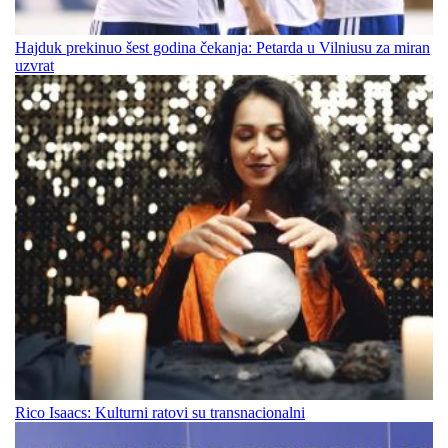
Hajduk prekinuo šest godina čekanja: Petarda u Vilniusu za miran
uzvrat
Rico Isaacs: Kulturni ratovi su transnacionalni