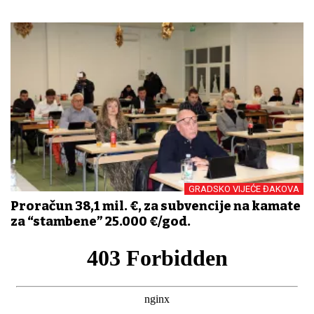
GRADSKO VIJEĆE ĐAKOVA
Proračun 38,1 mil. €, za subvencije na kamate
za “stambene” 25.000 €/god.