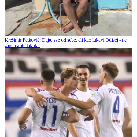
Krešimir Petković: Dajte sve od sebe, ali kao lukavi Odisej - ne
zanemarite taktiku