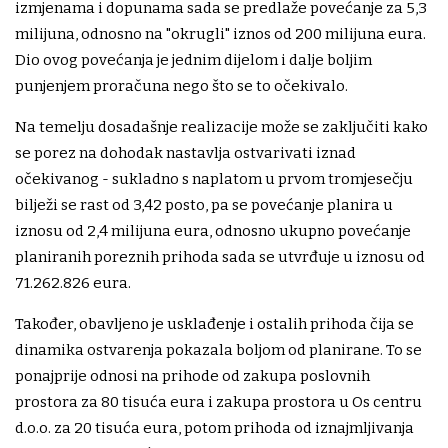
izmjenama i dopunama sada se predlaže povećanje za 5,3
milijuna, odnosno na "okrugli" iznos od 200 milijuna eura.
Dio ovog povećanja je jednim dijelom i dalje boljim
punjenjem proračuna nego što se to očekivalo.
Na temelju dosadašnje realizacije može se zaključiti kako
se porez na dohodak nastavlja ostvarivati iznad
očekivanog - sukladno s naplatom u prvom tromjesečju
bilježi se rast od 3,42 posto, pa se povećanje planira u
iznosu od 2,4 milijuna eura, odnosno ukupno povećanje
planiranih poreznih prihoda sada se utvrđuje u iznosu od
71.262.826 eura.
Također, obavljeno je usklađenje i ostalih prihoda čija se
dinamika ostvarenja pokazala boljom od planirane. To se
ponajprije odnosi na prihode od zakupa poslovnih
prostora za 80 tisuća eura i zakupa prostora u Os centru
d.o.o. za 20 tisuća eura, potom prihoda od iznajmljivanja