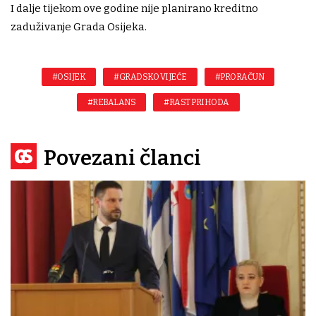
I dalje tijekom ove godine nije planirano kreditno
zaduživanje Grada Osijeka.
#OSIJEK
#GRADSKO VIJEĆE
#PRORAČUN
#REBALANS
#RAST PRIHODA
Povezani članci