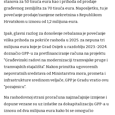
stanova za 50 tisuća eura kao i prihoda od prodaje
građevnog zemljišta za 70 tisuća eura. Naposljetku, tu je
povećanje prodaje/zamjene nekretnina s Republikom
Hrvatskom u iznosu od 1,2 milijuna eura.
Ipak, glavni razlog za donošenje rebalansa je povećanje
viška prihoda za pokriće rashoda u 2025. za nepuna tri
milijuna eura koje je Grad Osijek u razdoblju 2023.-2024.
doznačio GPP-u za pretfinanciranje računa na projektu
"Građevinski radovi na modernizaciji tramvajske pruge i
tramvajskih stajališta". Nakon primitka ugovorenih
nepovratnih sredstava od Ministarstva mora, prometa i
infrastrukture sredinom veljače, GPP je Gradu vratio ovu
"pozajmicu".
Na rashodovnoj strani proračuna najznačajnije izmjene i
dopune vezane su uz izdatke za dokapitalizaciju GPP-a u
iznosu od dva milijuna eura kako bi se omogućio