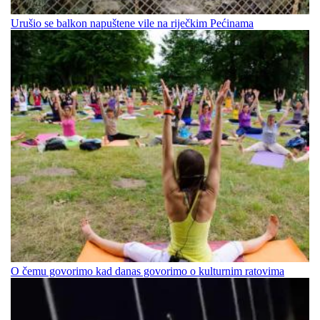
Urušio se balkon napuštene vile na riječkim Pećinama
O čemu govorimo kad danas govorimo o kulturnim ratovima