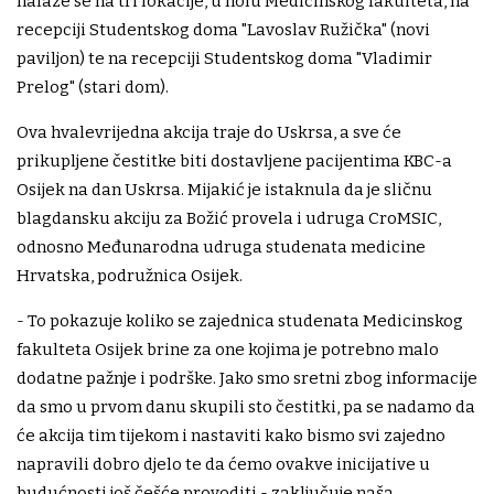
nalaze se na tri lokacije, u holu Medicinskog fakulteta, na
recepciji Studentskog doma "Lavoslav Ružička" (novi
paviljon) te na recepciji Studentskog doma "Vladimir
Prelog" (stari dom).
Ova hvalevrijedna akcija traje do Uskrsa, a sve će
prikupljene čestitke biti dostavljene pacijentima KBC-a
Osijek na dan Uskrsa. Mijakić je istaknula da je sličnu
blagdansku akciju za Božić provela i udruga CroMSIC,
odnosno Međunarodna udruga studenata medicine
Hrvatska, podružnica Osijek.
- To pokazuje koliko se zajednica studenata Medicinskog
fakulteta Osijek brine za one kojima je potrebno malo
dodatne pažnje i podrške. Jako smo sretni zbog informacije
da smo u prvom danu skupili sto čestitki, pa se nadamo da
će akcija tim tijekom i nastaviti kako bismo svi zajedno
napravili dobro djelo te da ćemo ovakve inicijative u
budućnosti još češće provoditi - zaključuje naša