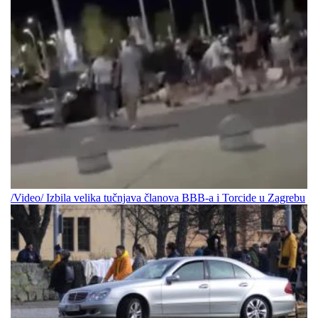
/Video/ Izbila velika tučnjava članova BBB-a i Torcide u Zagrebu