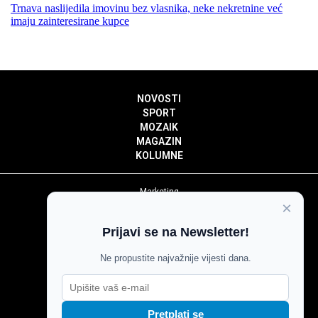
Trnava naslijedila imovinu bez vlasnika, neke nekretnine već
imaju zainteresirane kupce
NOVOSTI
SPORT
MOZAIK
MAGAZIN
KOLUMNE
Marketing
×
Politika privatnosti
Politika kolačića
Prijavi se na Newsletter!
Impressum
Pravila prenošenja sadržaja
Ne propustite najvažnije vijesti dana.
Pravila komentiranja
Agroglas
Pretplati se