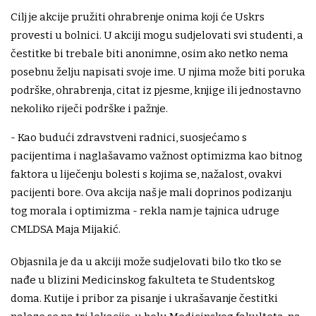
Cilj je akcije pružiti ohrabrenje onima koji će Uskrs
provesti u bolnici. U akciji mogu sudjelovati svi studenti, a
čestitke bi trebale biti anonimne, osim ako netko nema
posebnu želju napisati svoje ime. U njima može biti poruka
podrške, ohrabrenja, citat iz pjesme, knjige ili jednostavno
nekoliko riječi podrške i pažnje.
- Kao budući zdravstveni radnici, suosjećamo s
pacijentima i naglašavamo važnost optimizma kao bitnog
faktora u liječenju bolesti s kojima se, nažalost, ovakvi
pacijenti bore. Ova akcija naš je mali doprinos podizanju
tog morala i optimizma - rekla nam je tajnica udruge
CMLDSA Maja Mijakić.
Objasnila je da u akciji može sudjelovati bilo tko tko se
nađe u blizini Medicinskog fakulteta te Studentskog
doma. Kutije i pribor za pisanje i ukrašavanje čestitki