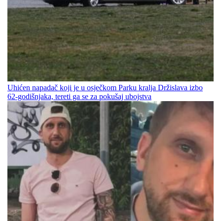
Uhićen napadač koji je u osječkom Parku kralja Držislava izbo
62-godišnjaka, tereti ga se za pokušaj ubojstva