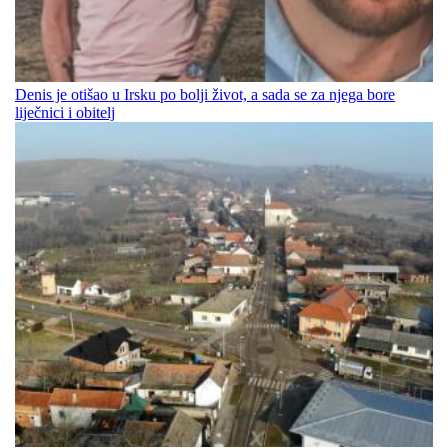
Denis je otišao u Irsku po bolji život, a sada se za njega bore
liječnici i obitelj