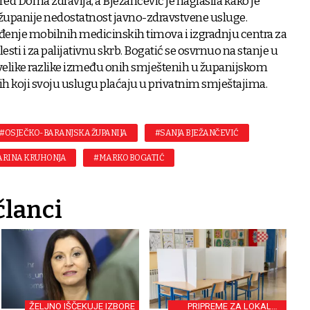
red Doma zdravlja, a Bježančević je naglasila kako je
županije nedostatnost javno-zdravstvene usluge.
đenje mobilnih medicinskih timova i izgradnju centra za
sti i za palijativnu skrb. Bogatić se osvrnuo na stanje u
 velike razlike između onih smještenih u županijskom
 koji svoju uslugu plaćaju u privatnim smještajima.
#OSJEČKO-BARANJSKA ŽUPANIJA
#SANJA BJEŽANČEVIĆ
ARINA KRUHONJA
#MARKO BOGATIĆ
članci
ŽELJNO IŠČEKUJE IZBORE
PRIPREME ZA LOKALNE