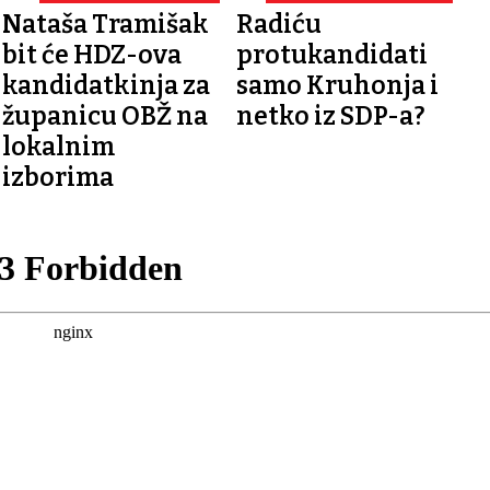
IZBORE
Nataša Tramišak
Radiću
bit će HDZ-ova
protukandidati
kandidatkinja za
samo Kruhonja i
županicu OBŽ na
netko iz SDP-a?
lokalnim
izborima