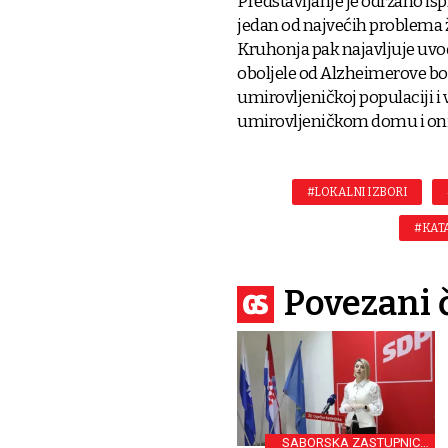
Predstavljanje je održano isp
jedan od najvećih problema 
Kruhonja pak najavljuje uvo
oboljele od Alzheimerove bole
umirovljeničkoj populaciji i
umirovljeničkom domu i onih
#LOKALNI IZBORI
#KAT
Povezani 
SABORSKA ZASTUPNICA