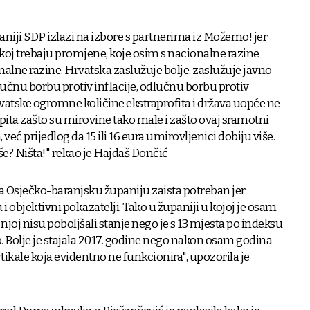
paniji SDP izlazi na izbore s partnerima iz Možemo! jer
oj trebaju promjene, koje osim s nacionalne razine
onalne razine. Hrvatska zaslužuje bolje, zaslužuje javno
lučnu borbu protiv inflacije, odlučnu borbu protiv
rvatske ogromne količine ekstraprofita i država uopće ne
pita zašto su mirovine tako male i zašto ovaj sramotni
 već prijedlog da 15 ili 16 eura umirovljenici dobiju više.
više? Ništa!" rekao je Hajdaš Dončić
za Osječko-baranjsku županiju zaista potreban jer
 objektivni pokazatelji. Tako u županiji u kojoj je osam
 njoj nisu poboljšali stanje nego je s 13 mjesta po indeksu
o. Bolje je stajala 2017. godine nego nakon osam godina
ikale koja evidentno ne funkcionira", upozorila je