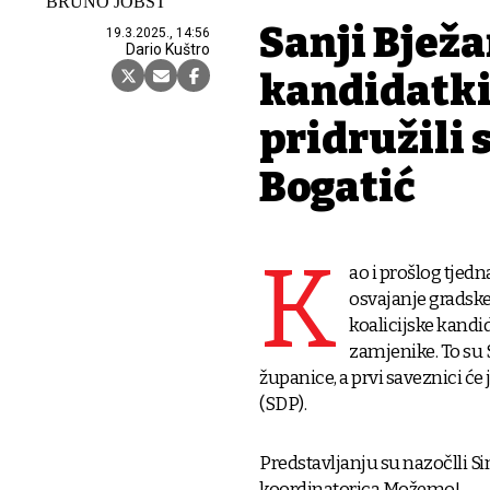
BRUNO JOBST
Sanji Bježa
19.3.2025., 14:56
Dario Kuštro
kandidatki
pridružili 
Bogatić
K
ao i prošlog tjedn
osvajanje gradske 
koalicijske kandi
zamjenike. To su S
županice, a prvi saveznici će
(SDP).
Predstavljanju su nazočlli S
koordinatorica Možemo!