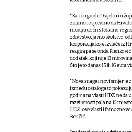
"Kao i u gradu Osijeku i u žu
znamo i osjećamo da Hrvatsk
moraju doći i s lokalne, regi
zdravstvo, javno školstvo, od
korporacija koje izvlače iz H
reagira pa se onda Plenković 
dodatak, koji nije 13 mirovina,
Što je to danas 15 ili 16 eura 
"Nova snaga i novi smjer je 
između ostaloga to pokazuju i
godina na vlasti HDZ, ne da u
razvijenosti pala na 15 mjest
HDZ-ove vlasti i famozne vert
Benčić.