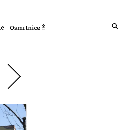
ne
Osmrtnice