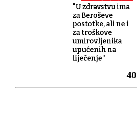
S. BJEŽANČEVIĆ (SDP):
"U zdravstvu ima
za Beroševe
postotke, ali ne i
za troškove
umirovljenika
upućenih na
liječenje"