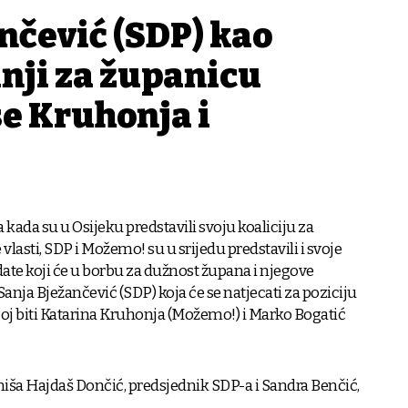
nčević (SDP) kao
nji za županicu
se Kruhonja i
a kada su u Osijeku predstavili svoju koaliciju za
vlasti, SDP i Možemo! su u srijedu predstavili i svoje
date koji će u borbu za dužnost župana i njegove
anja Bježančević (SDP) koja će se natjecati za poziciju
 joj biti Katarina Kruhonja (Možemo!) i Marko Bogatić
iniša Hajdaš Dončić, predsjednik SDP-a i Sandra Benčić,