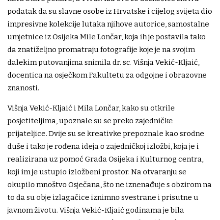
podatak da su slavne osobe iz Hrvatske i cijelog svijeta dio
impresivne kolekcije lutaka njihove autorice, samostalne
umjetnice iz Osijeka Mile Lončar, koja ih je postavila tako
da znatiželjno promatraju fotografije koje je na svojim
dalekim putovanjima snimila dr. sc. Višnja Vekić-Kljaić,
docentica na osječkom Fakultetu za odgojne i obrazovne
znanosti.
Višnja Vekić-Kljaić i Mila Lončar, kako su otkrile
posjetiteljima, upoznale su se preko zajedničke
prijateljice. Dvije su se kreativke prepoznale kao srodne
duše i tako je rođena ideja o zajedničkoj izložbi, koja je i
realizirana uz pomoć Grada Osijeka i Kulturnog centra,
koji im je ustupio izložbeni prostor. Na otvaranju se
okupilo mnoštvo Osječana, što ne iznenađuje s obzirom na
to da su obje izlagačice iznimno svestrane i prisutne u
javnom životu. Višnja Vekić-Kljaić godinama je bila