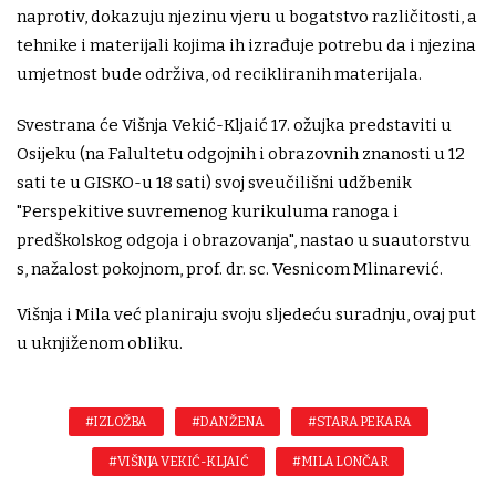
naprotiv, dokazuju njezinu vjeru u bogatstvo različitosti, a
tehnike i materijali kojima ih izrađuje potrebu da i njezina
umjetnost bude održiva, od recikliranih materijala.
Svestrana će Višnja Vekić-Kljaić 17. ožujka predstaviti u
Osijeku (na Falultetu odgojnih i obrazovnih znanosti u 12
sati te u GISKO-u 18 sati) svoj sveučilišni udžbenik
"Perspekitive suvremenog kurikuluma ranoga i
predškolskog odgoja i obrazovanja", nastao u suautorstvu
s, nažalost pokojnom, prof. dr. sc. Vesnicom Mlinarević.
Višnja i Mila već planiraju svoju sljedeću suradnju, ovaj put
u uknjiženom obliku.
#IZLOŽBA
#DAN ŽENA
#STARA PEKARA
#VIŠNJA VEKIĆ-KLJAIĆ
#MILA LONČAR