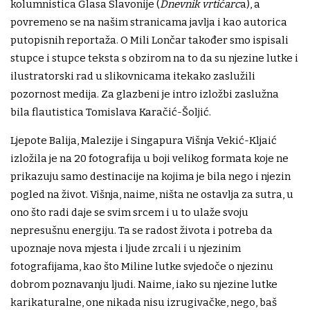
kolumnistica Glasa Slavonije (
Dnevnik vrtićarc
a), a
povremeno se na našim stranicama javlja i kao autorica
putopisnih reportaža. O Mili Lončar također smo ispisali
stupce i stupce teksta s obzirom na to da su njezine lutke i
ilustratorski rad u slikovnicama itekako zaslužili
pozornost medija. Za glazbeni je intro izložbi zaslužna
bila flautistica Tomislava Karačić-Šoljić.
Ljepote Balija, Malezije i Singapura Višnja Vekić-Kljaić
izložila je na 20 fotografija u boji velikog formata koje ne
prikazuju samo destinacije na kojima je bila nego i njezin
pogled na život. Višnja, naime, ništa ne ostavlja za sutra, u
ono što radi daje se svim srcem i u to ulaže svoju
nepresušnu energiju. Ta se radost života i potreba da
upoznaje nova mjesta i ljude zrcali i u njezinim
fotografijama, kao što Miline lutke svjedoče o njezinu
dobrom poznavanju ljudi. Naime, iako su njezine lutke
karikaturalne, one nikada nisu izrugivačke, nego, baš