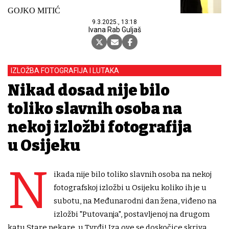
GOJKO MITIĆ
9.3.2025., 13:18
Ivana Rab Guljaš
IZLOŽBA FOTOGRAFIJA I LUTAKA
Nikad dosad nije bilo
toliko slavnih osoba na
nekoj izložbi fotografija
u Osijeku
N
ikada nije bilo toliko slavnih osoba na nekoj
fotografskoj izložbi u Osijeku koliko ih je u
subotu, na Međunarodni dan žena, viđeno na
izložbi "Putovanja", postavljenoj na drugom
katu Stare pekare, u Tvrđi! Iza ove se doskočice skriva