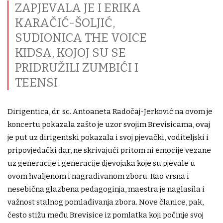
ZAPJEVALA JE I ERIKA
KARAČIĆ-ŠOLJIĆ,
SUDIONICA THE VOICE
KIDSA, KOJOJ SU SE
PRIDRUŽILI ZUMBIĆI I
TEENSI
Dirigentica, dr. sc. Antoaneta Radočaj-Jerković na ovom je
koncertu pokazala zašto je uzor svojim Brevisicama, ovaj
je put uz dirigentski pokazala i svoj pjevački, voditeljski i
pripovjedački dar, ne skrivajući pritom ni emocije vezane
uz generacije i generacije djevojaka koje su pjevale u
ovom hvaljenom i nagrađivanom zboru. Kao vrsna i
nesebična glazbena pedagoginja, maestra je naglasila i
važnost stalnog pomlađivanja zbora. Nove članice, pak,
često stižu među Brevisice iz pomlatka koji počinje svoj