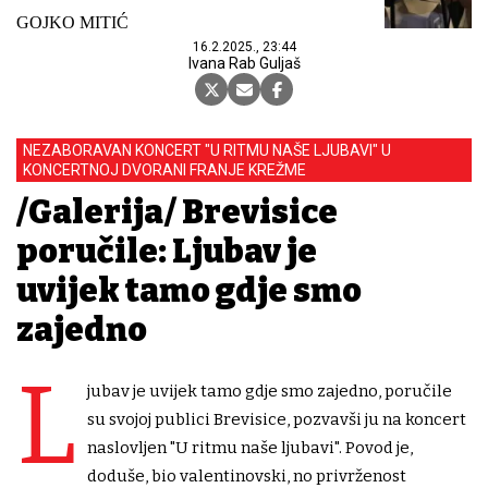
GOJKO MITIĆ
16.2.2025., 23:44
Ivana Rab Guljaš
NEZABORAVAN KONCERT "U RITMU NAŠE LJUBAVI" U
KONCERTNOJ DVORANI FRANJE KREŽME
/Galerija/ Brevisice
poručile: Ljubav je
uvijek tamo gdje smo
zajedno
L
jubav je uvijek tamo gdje smo zajedno, poručile
su svojoj publici Brevisice, pozvavši ju na koncert
naslovljen "U ritmu naše ljubavi". Povod je,
doduše, bio valentinovski, no privrženost