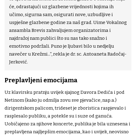
će, odrastajući uz glazbene vrijednosti kojima ih
učimo, sigurna sam, osigurati nove, uzbudljive i
uspješne glazbene godine za naš grad. Uime Vokalnog
ansambla Brevis zahvaljujem organizatorima i
najdražoj nam publici što su nas tako snažno i
emotivno podržali. Puno je ljubavi bilo u nedjelju
navečer u Krežmi...”, rekla je dr. sc. Antoaneta Radočaj-
Jerković.
Preplavljeni emocijama
Uz klavirsku pratnju uvijek sjajnog Davora Dedića i pod
Netinom (kako ju odmilja zovu sve pjevačice, nap.a.)
dirigentskom palicom, trideset je zboristica raspjevalo i
rasplesalo publiku, a potekle su i suze od ganuća.
Uobičajeno za njihove koncerte, publika je bila uznesena i
preplavljena najljepšim emocijama, kao i uvijek, neovisno