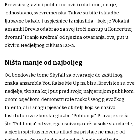
Brevisica glazbi i publici ne ovisi o datumu, ona je,
jednostavno, svevremenska. Takve su bile i skladbe -
ljubavne balade i uspješnice iz mjuzikla - koje je Vokalni
ansambl Brevis odabrao za svoj treći nastup u Koncertnoj
dvorani "Franjo Krežma" od njezina otvaranja, ovaj put u
okviru Nedjeljnog ciklusa KC-a.
Ništa manje od najboljeg
Od bondovske teme Skyfall za otvaranje do zaštitnog
znaka ansambla You Raise Me Up na bisu, Brevisice su ove
nedjelje, tko zna koji put pred svojoj najvjernijom publikom,
onom osječkom, demonstrirale raskoš svog pjevačkog
talenta, ali i snagu pjevačke obitelji koja se naziva
Institutom za zborsku glazbu "Polifonija". Prava je sreća
što "Polifonija" od svojega osnivanja drži visoke standarde,
a njezin spiritus movens nikad na pristaje ne manje od