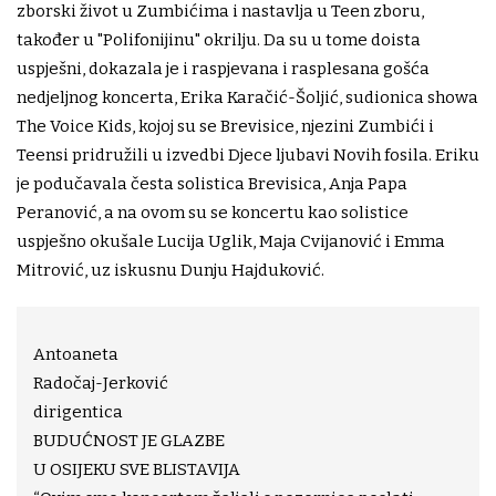
zborski život u Zumbićima i nastavlja u Teen zboru,
također u "Polifonijinu" okrilju. Da su u tome doista
uspješni, dokazala je i raspjevana i rasplesana gošća
nedjeljnog koncerta, Erika Karačić-Šoljić, sudionica showa
The Voice Kids, kojoj su se Brevisice, njezini Zumbići i
Teensi pridružili u izvedbi Djece ljubavi Novih fosila. Eriku
je podučavala česta solistica Brevisica, Anja Papa
Peranović, a na ovom su se koncertu kao solistice
uspješno okušale Lucija Uglik, Maja Cvijanović i Emma
Mitrović, uz iskusnu Dunju Hajduković.
Antoaneta
Radočaj-Jerković
dirigentica
BUDUĆNOST JE GLAZBE
U OSIJEKU SVE BLISTAVIJA