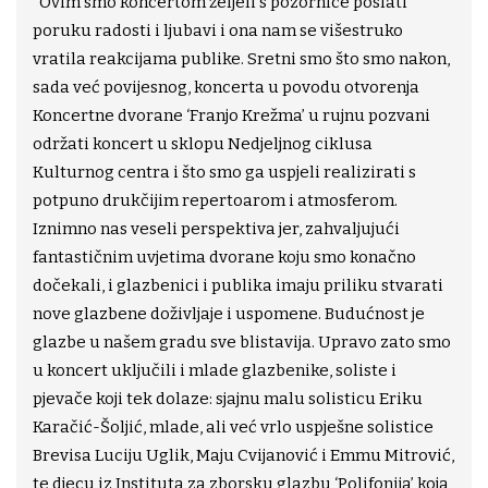
“Ovim smo koncertom željeli s pozornice poslati
poruku radosti i ljubavi i ona nam se višestruko
vratila reakcijama publike. Sretni smo što smo nakon,
sada već povijesnog, koncerta u povodu otvorenja
Koncertne dvorane ‘Franjo Krežma’ u rujnu pozvani
održati koncert u sklopu Nedjeljnog ciklusa
Kulturnog centra i što smo ga uspjeli realizirati s
potpuno drukčijim repertoarom i atmosferom.
Iznimno nas veseli perspektiva jer, zahvaljujući
fantastičnim uvjetima dvorane koju smo konačno
dočekali, i glazbenici i publika imaju priliku stvarati
nove glazbene doživljaje i uspomene. Budućnost je
glazbe u našem gradu sve blistavija. Upravo zato smo
u koncert uključili i mlade glazbenike, soliste i
pjevače koji tek dolaze: sjajnu malu solisticu Eriku
Karačić-Šoljić, mlade, ali već vrlo uspješne solistice
Brevisa Luciju Uglik, Maju Cvijanović i Emmu Mitrović,
te djecu iz Instituta za zborsku glazbu ‘Polifonija’ koja