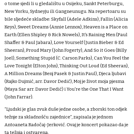
o tome sjedi li u gledalištu u Osijeku, Sankt Peterburgu,
New Yorku, Sydneyju ili Gangneunugu. Na repertoaru su
bile sljedeće skladbe: Skyfall (Adele Adkins), Fallin (Alicia
Keys), Sweet Dreams (Annie Lennox), Heaven is a Place on
Earth (Ellen Shipley & Rick Nowels), It's Raining Men (Paul
Shaffer & Paul Jabara), Love Yourself (Justin Bieber & Ed
Sheeran), Proud Mary (John Fogerty), And So it Goes (Billy
Joel), Something Stupid (C. Carson Parks), Can You Feel the
Love Tonight (Elton John), Thinking Out Loud (Ed Sheeran),
A Million Dreams (Benj Pasek & Justin Paul), Djeca ljubavi
(Rajko Dujmić, arr. Davor Dedić), Moj je život moja pjesma
(Maya Sar arr. Davor Dedić) i You're the One That I Want
(John Farrar).
“Ljudski je glas zvuk duše jedne osobe, a zborski ton odjek
težnje za skladnošću zajednice”, zapisala je jednom
Antoaneta Radočaj-Jerković. Ovaj je koncert pokazao da je
ta težnja i ostvarena.