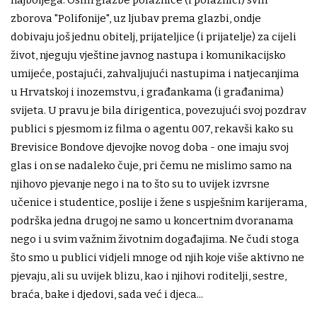
najboljega. Osim glazbe polaznice (i polaznici) svih
zborova "Polifonije", uz ljubav prema glazbi, ondje
dobivaju još jednu obitelj, prijateljice (i prijatelje) za cijeli
život, njeguju vještine javnog nastupa i komunikacijsko
umijeće, postajući, zahvaljujući nastupima i natjecanjima
u Hrvatskoj i inozemstvu, i građankama (i građanima)
svijeta. U pravu je bila dirigentica, povezujući svoj pozdrav
publici s pjesmom iz filma o agentu 007, rekavši kako su
Brevisice Bondove djevojke novog doba - one imaju svoj
glas i on se nadaleko čuje, pri čemu ne mislimo samo na
njihovo pjevanje nego i na to što su to uvijek izvrsne
učenice i studentice, poslije i žene s uspješnim karijerama,
podrška jedna drugoj ne samo u koncertnim dvoranama
nego i u svim važnim životnim događajima. Ne čudi stoga
što smo u publici vidjeli mnoge od njih koje više aktivno ne
pjevaju, ali su uvijek blizu, kao i njihovi roditelji, sestre,
braća, bake i djedovi, sada već i djeca...