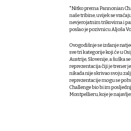
"Nitko prema Pannonian Chall
naše tribine, uvijek se vraćaj
nevjerojatnim trikovima i part
poslao je pozivnicu Aljoša V
Ovogodišnje se izdanje natj
sve tri kategorije koji će u Osi
Austrije, Slovenije, a šuška s
reprezentacija čiji je trener 
nikada nije skrivao svoju za
reprezentacije mogu se pohva
Challenge bio bi im posljednj
Montpellieru, koje je najavl