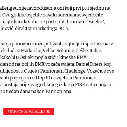
engeu nije ravnodušan, a oni koji prvi put sjednu na
u. Ove godine osjetite navalu adrenalina, svjedočite
ijajte kao da sutra ne postoji. Vidimo se u Osijeku",
ojnović, direktor marketinga PC-a.
ecanja ponovno može pohvaliti najboljim sportašima iz
jek doći iz Mađarske, Velike Britanije, Češke, Italije,
e kako bi u Osijek mogla stići i kineska BMX
jedan od najboljih BMX vozača svijeta, Daniel Dhers, koji
ljubljenost u Osijek i Pannonian Challenge. Vozačice ove
liti pozicijom od top 10 u svijetu, a Pannonian
a postaja prije ovogodišnjeg izdanja FISE natjecanja u
jeno tjedan dana nakon Pannoniana.
#PANNONIAN CHALLENGE