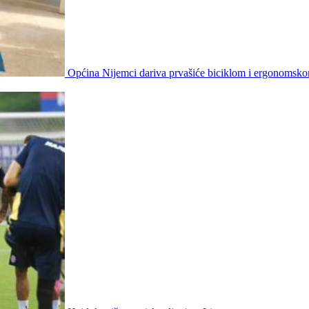
Općina Nijemci dariva prvašiće biciklom i ergonomsk