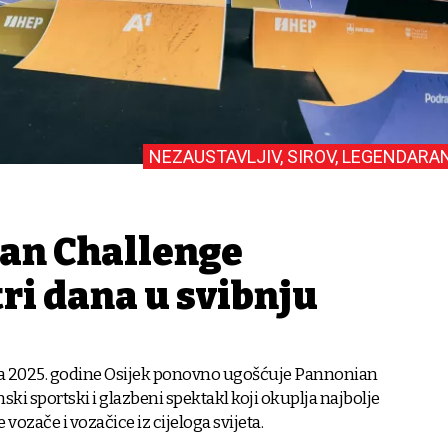
NEZAUSTAVLJIV, SIROV, LEGENDARA
an Challenge
tri dana u svibnju
bnja 2025. godine Osijek ponovno ugošćuje Pannonian
ski sportski i glazbeni spektakl koji okuplja najbolje
e vozače i vozačice iz cijeloga svijeta.