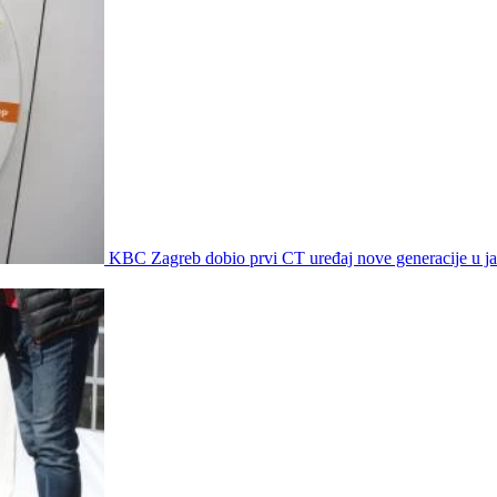
KBC Zagreb dobio prvi CT uređaj nove generacije u 