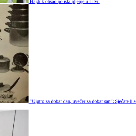
Hajduk otišao po iskupljenje u Litvu
"Ujutro za dobar dan, uvečer za dobar san“: Sjećate li s