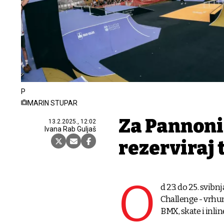
P
MARIN STUPAR
Za Pannoni
13.2.2025., 12:02
Ivana Rab Guljaš
rezerviraj 
O
d 23. do 25. svi
Challenge - vrhun
BMX, skate i inlin