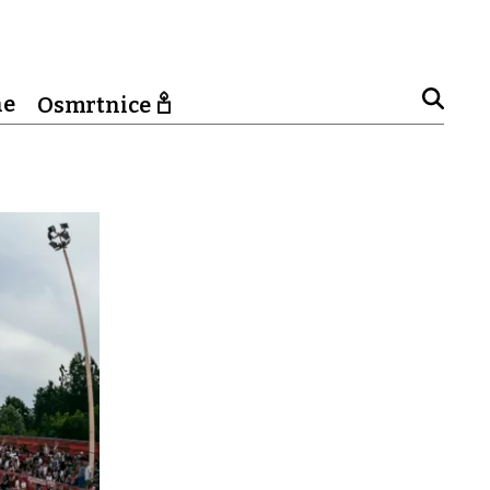
ne
Osmrtnice