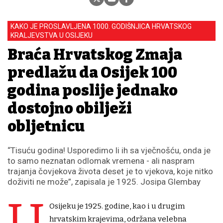
KAKO JE PROSLAVLJENA 1000. GODIŠNJICA HRVATSKOG
KRALJEVSTVA U OSIJEKU
Braća Hrvatskog Zmaja
predlažu da Osijek 100
godina poslije jednako
dostojno obilježi
obljetnicu
“Tisuću godina! Usporedimo li ih sa vječnošću, onda je
to samo neznatan odlomak vremena - ali naspram
trajanja čovjekova života deset je to vjekova, koje nitko
doživiti ne može”, zapisala je 1925. Josipa Glembay
U
Osijeku je 1925. godine, kao i u drugim
hrvatskim krajevima, održana velebna