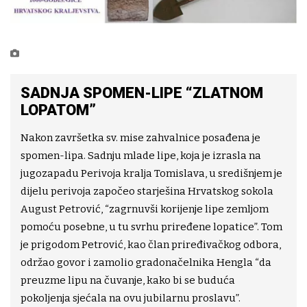
SADNJA SPOMEN-LIPE “ZLATNOM
LOPATOM”
Nakon završetka sv. mise zahvalnice posađena je
spomen-lipa. Sadnju mlade lipe, koja je izrasla na
jugozapadu Perivoja kralja Tomislava, u središnjem je
dijelu perivoja započeo starješina Hrvatskog sokola
August Petrović, “zagrnuvši korijenje lipe zemljom
pomoću posebne, u tu svrhu priređene lopatice”. Tom
je prigodom Petrović, kao član priređivačkog odbora,
održao govor i zamolio gradonačelnika Hengla “da
preuzme lipu na čuvanje, kako bi se buduća
pokoljenja sjećala na ovu jubilarnu proslavu”.