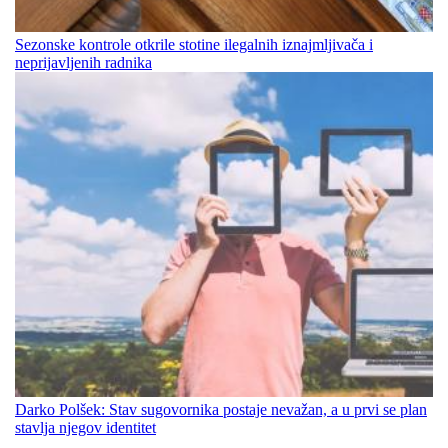
Sezonske kontrole otkrile stotine ilegalnih iznajmljivača i
neprijavljenih radnika
Darko Polšek: Stav sugovornika postaje nevažan, a u prvi se plan
stavlja njegov identitet