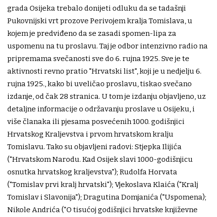
grada Osijeka trebalo donijeti odluku da se tadašnji
Pukovnijski vrt prozove Perivojem kralja Tomislava, u
kojem je predviđeno da se zasadi spomen-lipa za
uspomenu na tu proslavu. Taj je odbor intenzivno radio na
pripremama svečanosti sve do 6. rujna 1925. Sve je te
aktivnosti revno pratio "Hrvatski list", koji je u nedjelju 6.
rujna 1925., kako bi uveličao proslavu, tiskao svečano
izdanje, od čak 28 stranica. U tom je izdanju objavljeno, uz
detaljne informacije o održavanju proslave u Osijeku, i
više članaka ili pjesama posvećenih 1000. godišnjici
Hrvatskog Kraljevstva i prvom hrvatskom kralju
Tomislavu. Tako su objavljeni radovi: Stjepka Ilijića
("Hrvatskom Narodu. Kad Osijek slavi 1000-godišnjicu
osnutka hrvatskog kraljevstva"); Rudolfa Horvata
("Tomislav prvi kralj hrvatski"); Vjekoslava Klaića ("Kralj
Tomislav i Slavonija"); Dragutina Domjanića ("Uspomena);
Nikole Andrića ("O tisućoj godišnjici hrvatske književne