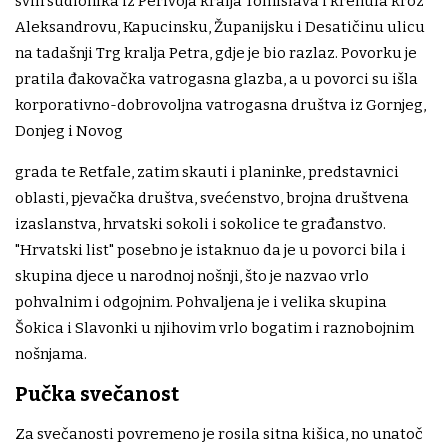
svih sudionika iz Perivoja kralja Tomislava i krenula kroz
Aleksandrovu, Kapucinsku, Županijsku i Desatičinu ulicu
na tadašnji Trg kralja Petra, gdje je bio razlaz. Povorku je
pratila đakovačka vatrogasna glazba, a u povorci su išla
korporativno-dobrovoljna vatrogasna društva iz Gornjeg,
Donjeg i Novog
grada te Retfale, zatim skauti i planinke, predstavnici
oblasti, pjevačka društva, svećenstvo, brojna društvena
izaslanstva, hrvatski sokoli i sokolice te građanstvo.
"Hrvatski list" posebno je istaknuo da je u povorci bila i
skupina djece u narodnoj nošnji, što je nazvao vrlo
pohvalnim i odgojnim. Pohvaljena je i velika skupina
Šokica i Slavonki u njihovim vrlo bogatim i raznobojnim
nošnjama.
Pučka svečanost
Za svečanosti povremeno je rosila sitna kišica, no unatoč