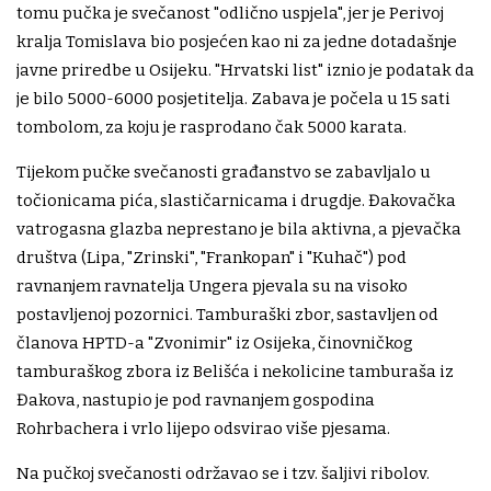
tomu pučka je svečanost "odlično uspjela", jer je Perivoj
kralja Tomislava bio posjećen kao ni za jedne dotadašnje
javne priredbe u Osijeku. "Hrvatski list" iznio je podatak da
je bilo 5000-6000 posjetitelja. Zabava je počela u 15 sati
tombolom, za koju je rasprodano čak 5000 karata.
Tijekom pučke svečanosti građanstvo se zabavljalo u
točionicama pića, slastičarnicama i drugdje. Đakovačka
vatrogasna glazba neprestano je bila aktivna, a pjevačka
društva (Lipa, "Zrinski", "Frankopan" i "Kuhač") pod
ravnanjem ravnatelja Ungera pjevala su na visoko
postavljenoj pozornici. Tamburaški zbor, sastavljen od
članova HPTD-a "Zvonimir" iz Osijeka, činovničkog
tamburaškog zbora iz Belišća i nekolicine tamburaša iz
Đakova, nastupio je pod ravnanjem gospodina
Rohrbachera i vrlo lijepo odsvirao više pjesama.
Na pučkoj svečanosti održavao se i tzv. šaljivi ribolov.