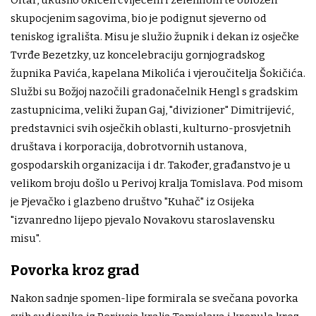
Oltar, ukusno okićen cvijećem i zelenilom te obložen
skupocjenim sagovima, bio je podignut sjeverno od
teniskog igrališta. Misu je služio župnik i dekan iz osječke
Tvrđe Bezetzky, uz koncelebraciju gornjogradskog
župnika Pavića, kapelana Mikolića i vjeroučitelja Šokičića.
Službi su Božjoj nazočili gradonačelnik Hengl s gradskim
zastupnicima, veliki župan Gaj, "divizioner" Dimitrijević,
predstavnici svih osječkih oblasti, kulturno-prosvjetnih
društava i korporacija, dobrotvornih ustanova,
gospodarskih organizacija i dr. Također, građanstvo je u
velikom broju došlo u Perivoj kralja Tomislava. Pod misom
je Pjevačko i glazbeno društvo "Kuhač" iz Osijeka
"izvanredno lijepo pjevalo Novakovu staroslavensku
misu".
Povorka kroz grad
Nakon sadnje spomen-lipe formirala se svečana povorka