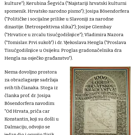
kulture"); Kerubina Šegvića ("Najstariji hrvatski kulturni
spomenik. Hrvatsko narodno pismo"); Josipa Bösendorfera
("Političke i socijalne prilike u Slavoniji za narodne
dinastije. (Retrospektivna slika)"); Josipe Glembay
("Hrvatice u zrcalu tisućgodišnjice"); Vladimira Nazora
("Tomislav. Prvi sukob") i dr. Vjekoslava Hengla ("Proslava
Tisućgodišnjice u Osijeku: Proglas gradonačelnika dra
Hengla na osječko građanstvo").
Nema dovoljno prostora
za obrazlaganje sadržaja
svih tih članaka. Stoga iz
članka prof. dr. Josipa
Bösendorfera navodim:
"Od Hrvata, priča car
Konstantin, koji su došli u
Dalmaciju, odvojio se
jedan dio i osvojio Ilirik