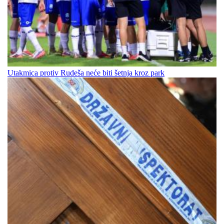
Utakmica protiv Rudeša neće biti šetnja kroz park