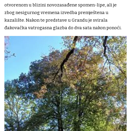
otvorenom u blizini novozasađene spomen-lipe, ali je
zbog nesigurnog vremena izvedba premještena u
kazalište. Nakon te predstave u Grandu je svirala
đakovačka vatrogasna glazba do dva sata nakon ponoći.