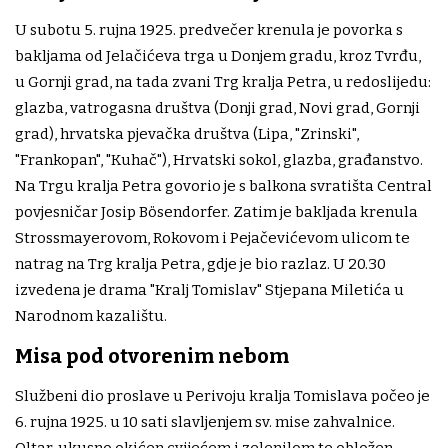
U subotu 5. rujna 1925. predvečer krenula je povorka s
bakljama od Jelačićeva trga u Donjem gradu, kroz Tvrđu,
u Gornji grad, na tada zvani Trg kralja Petra, u redoslijedu:
glazba, vatrogasna društva (Donji grad, Novi grad, Gornji
grad), hrvatska pjevačka društva (Lipa, "Zrinski",
"Frankopan", "Kuhač"), Hrvatski sokol, glazba, građanstvo.
Na Trgu kralja Petra govorio je s balkona svratišta Central
povjesničar Josip Bösendorfer. Zatim je bakljada krenula
Strossmayerovom, Rokovom i Pejačevićevom ulicom te
natrag na Trg kralja Petra, gdje je bio razlaz. U 20.30
izvedena je drama "Kralj Tomislav" Stjepana Miletića u
Narodnom kazalištu.
Misa pod otvorenim nebom
Službeni dio proslave u Perivoju kralja Tomislava počeo je
6. rujna 1925. u 10 sati slavljenjem sv. mise zahvalnice.