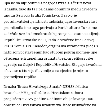
lipa ne da nije odumrla nego je i izrasla s četiri nova
izdanka, tako da ta lipa danas dominira među drvećem
unutar Perivoja kralja Tomislava. U svojoj je
protuhrvatskoj djelatnosti tadašnja jugoslavenska vlast
promijenila ime toga perivoja u Park kulture. To se ime
zadržalo sve do demokratskih promjena i osamostaljenja
Republike Hrvatske 1990., kada je vraćeno ime Perivoj
kralja Tomislava. Također, originalna mramorna ploča s
natpisom postavljenim kao stupom pokraj spomen-lipe
oštećena je šrapnelima granata tijekom velikosrpske
agresije na Osijek i Republiku Hrvatsku. Stoga je izvađena
i čuva se u Muzeju Slavonije, a na njezino je mjesto
postavljena replika.
Družba "Braća Hrvatskoga Zmaja" (DBHZ) i Matica
hrvatska (MH) predložile su Hrvatskom saboru
proglašenje 2025. godine Godinom obilježavanja 1100.
obljetnice Hrvatskoga Kraljevstva, što je prihvaćeno na