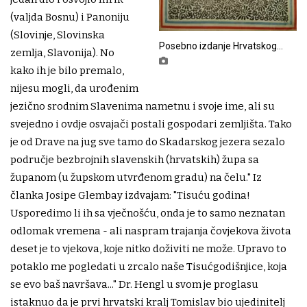
(valjda Bosnu) i Panoniju
(Slovinje, Slovinska
Posebno izdanje Hrvatskog
zemlja, Slavonija). No
lista
kako ih je bilo premalo,
nijesu mogli, da urođenim
jezično srodnim Slavenima nametnu i svoje ime, ali su
svejedno i ovdje osvajači postali gospodari zemljišta. Tako
je od Drave na jug sve tamo do Skadarskog jezera sezalo
područje bezbrojnih slavenskih (hrvatskih) župa sa
županom (u župskom utvrđenom gradu) na čelu." Iz
članka Josipe Glembay izdvajam: "Tisuću godina!
Usporedimo li ih sa vječnošću, onda je to samo neznatan
odlomak vremena - ali naspram trajanja čovjekova života
deset je to vjekova, koje nitko doživiti ne može. Upravo to
potaklo me pogledati u zrcalo naše Tisućgodišnjice, koja
se evo baš navršava..." Dr. Hengl u svom je proglasu
istaknuo da je prvi hrvatski kralj Tomislav bio ujedinitelj