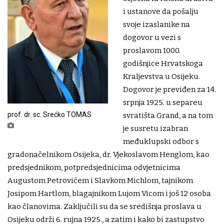
i ustanove da pošalju
svoje izaslanike na
dogovor u vezi s
proslavom 1000.
godišnjice Hrvatskoga
Kraljevstva u Osijeku.
Dogovor je previđen za 14.
srpnja 1925. u separeu
prof. dr. sc. Srećko TOMAS
svratišta Grand, a na tom
je susretu izabran
međuklupski odbor s
gradonačelnikom Osijeka, dr. Vjekoslavom Henglom, kao
predsjednikom, potpredsjednicima odvjetnicima
Augustom Petrovićem i Slavkom Michlom, tajnikom
Josipom Hartlom, blagajnikom Lujom Vicom i još 12 osoba
kao članovima. Zaključili su da se središnja proslava u
Osijeku održi 6. rujna 1925., a zatim i kako bi zastupstvo