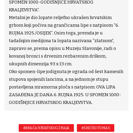
SPOMEN 1000-GODIŠNJICE HRVATSKOG
KRALJEVSTVA”.
Metalni je dio lopate reljefno ukrašen hrvatskim
grbom koji počiva na grančicama lipe s natpisom “6.
RUJNA 1925./OSIJEK”. Osim toga, premda je u
tadašnjim medijima ta lopata nazivana “zlatnom”,
zapravo se, prema opisu u Muzeju Slavonije, radi o
kovanoj bronci s drvenim rezbarenim drškom,
ukupnih dimenzija 93 x 13 cm.
Oko spomen-lipe jodignuta je ograda od šest kamenih
stupova spojenih lancima, a na jednom je stupu
postavljena mramorna ploča s natpisom: OVA LIPA
ZASAĐENA JE DANA 6. RUJNA 1925. U SPOMEN 1000-
GODIŠNJICE HRVATSKOG KRALJEVSTVA.
#BRAĆA HRVATSKOG ZMAJA
#SREĆKO TOMAS