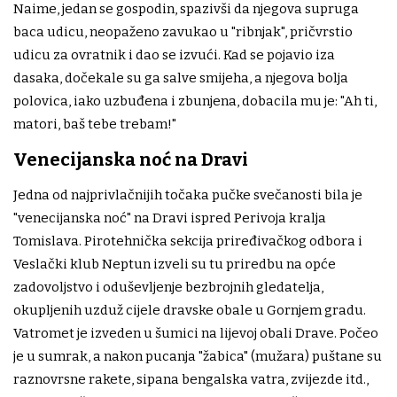
Naime, jedan se gospodin, spazivši da njegova supruga
baca udicu, neopaženo zavukao u "ribnjak", pričvrstio
udicu za ovratnik i dao se izvući. Kad se pojavio iza
dasaka, dočekale su ga salve smijeha, a njegova bolja
polovica, iako uzbuđena i zbunjena, dobacila mu je: "Ah ti,
matori, baš tebe trebam!"
Venecijanska noć na Dravi
Jedna od najprivlačnijih točaka pučke svečanosti bila je
"venecijanska noć" na Dravi ispred Perivoja kralja
Tomislava. Pirotehnička sekcija priređivačkog odbora i
Veslački klub Neptun izveli su tu priredbu na opće
zadovoljstvo i oduševljenje bezbrojnih gledatelja,
okupljenih uzduž cijele dravske obale u Gornjem gradu.
Vatromet je izveden u šumici na lijevoj obali Drave. Počeo
je u sumrak, a nakon pucanja "žabica" (mužara) puštane su
raznovrsne rakete, sipana bengalska vatra, zvijezde itd.,