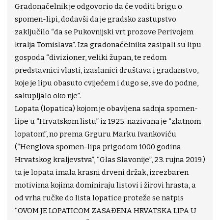
Gradonačelnik je odgovorio da će voditi brigu o
spomen-lipi, dodavši da je gradsko zastupstvo
zaključilo “da se Pukovnijski vrt prozove Perivojem
kralja Tomislava”. Iza gradonačelnika zasipali su lipu
gospoda “divizioner, veliki župan, te redom
predstavnici vlasti, izaslanici društava i građanstvo,
koje je lipu obasuto cvijećem i dugo se, sve do podne,
sakupljalo oko nje”.
Lopata (lopatica) kojom je obavljena sadnja spomen-
lipe u “Hrvatskom listu” iz 1925. nazivana je “zlatnom
lopatom”, no prema Grguru Marku Ivankoviću
(“Henglova spomen-lipa prigodom 1000 godina
Hrvatskog kraljevstva”, “Glas Slavonije”, 23. rujna 2019.)
ta je lopata imala krasni drveni držak, izrezbaren
motivima kojima dominiraju listovi i žirovi hrasta, a
od vrha ručke do lista lopatice proteže se natpis
“OVOM JE LOPATICOM ZASAĐENA HRVATSKA LIPA U