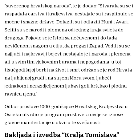
"suverenog hrvatskog naroda", te je dodao: "Stvarala su se i
raspadala carstva i kraljevstva: nestajale su i rasplinule se
moćne i snažne države. Dolazili su i odlazili Huni i Avari.
Selili su se narodi i plemena od jednog kraja svijeta do
drugoga. Pojavio se je Istok sa nečuvenom i do tada
neviđenom snagom u cilju, da pregazi Zapad. Vodili su se
najljući i najkrvaviji bojevi, nestajalo je i naroda i plemena;
ali u svim tim vjekovnim burama i nepogodama, u toj
tisućgodišnjoj borbi na život i smrt održao se je rod Hrvata
na ljubljenoj grudi i na sinjem Moru svom, ljubeći
jednakom i nerazdjeljenom ljubavi goli krš, kao i plodnu
ravnicu njenu."
Odbor proslave 1000. godišnjice Hrvatskog Kraljevstva u
Osijeku utvrdio je program proslave, a ovdje se iznose
glavne manifestacije u okviru te svečanosti.
Bakljada i izvedba “Kralja Tomislava"