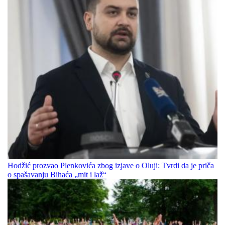
Hodžić prozvao Plenkovića zbog izjave o Oluji: Tvrdi da je priča
o spašavanju Bihaća „mit i laž“