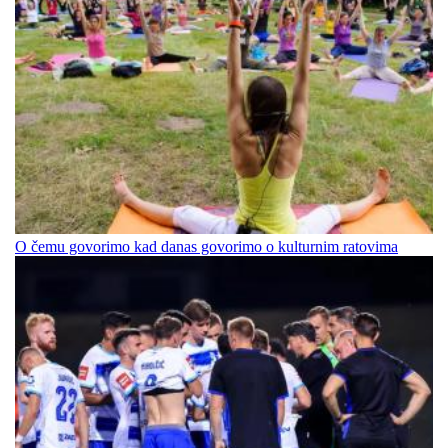
O čemu govorimo kad danas govorimo o kulturnim ratovima