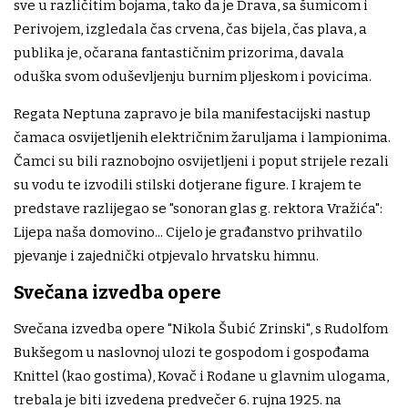
sve u različitim bojama, tako da je Drava, sa šumicom i
Perivojem, izgledala čas crvena, čas bijela, čas plava, a
publika je, očarana fantastičnim prizorima, davala
oduška svom oduševljenju burnim pljeskom i povicima.
Regata Neptuna zapravo je bila manifestacijski nastup
čamaca osvijetljenih električnim žaruljama i lampionima.
Čamci su bili raznobojno osvijetljeni i poput strijele rezali
su vodu te izvodili stilski dotjerane figure. I krajem te
predstave razlijegao se "sonoran glas g. rektora Vražića":
Lijepa naša domovino... Cijelo je građanstvo prihvatilo
pjevanje i zajednički otpjevalo hrvatsku himnu.
Svečana izvedba opere
Svečana izvedba opere "Nikola Šubić Zrinski", s Rudolfom
Bukšegom u naslovnoj ulozi te gospodom i gospođama
Knittel (kao gostima), Kovač i Rodane u glavnim ulogama,
trebala je biti izvedena predvečer 6. rujna 1925. na