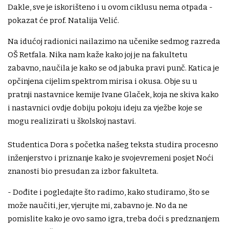
Dakle, sve je iskorišteno i u ovom ciklusu nema otpada -
pokazat će prof. Natalija Velić.
Na idućoj radionici nailazimo na učenike sedmog razreda
OŠ Retfala. Nika nam kaže kako joj je na fakultetu
zabavno, naučila je kako se od jabuka pravi punč. Katica je
opčinjena cijelim spektrom mirisa i okusa. Obje su u
pratnji nastavnice kemije Ivane Glaček, koja ne skiva kako
i nastavnici ovdje dobiju pokoju ideju za vježbe koje se
mogu realizirati u školskoj nastavi.
Studentica Dora s početka našeg teksta studira procesno
inženjerstvo i priznanje kako je svojevremeni posjet Noći
znanosti bio presudan za izbor fakulteta.
- Dođite i pogledajte što radimo, kako studiramo, što se
može naučiti, jer, vjerujte mi, zabavno je. No da ne
pomislite kako je ovo samo igra, treba doći s predznanjem