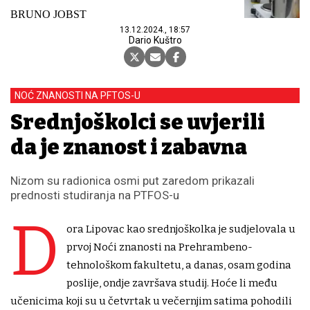
BRUNO JOBST
13.12.2024., 18:57
Dario Kuštro
NOĆ ZNANOSTI NA PFTOS-U
Srednjoškolci se uvjerili
da je znanost i zabavna
Nizom su radionica osmi put zaredom prikazali
prednosti studiranja na PTFOS-u
D
ora Lipovac kao srednjoškolka je sudjelovala u
prvoj Noći znanosti na Prehrambeno-
tehnološkom fakultetu, a danas, osam godina
poslije, ondje završava studij. Hoće li među
učenicima koji su u četvrtak u večernjim satima pohodili