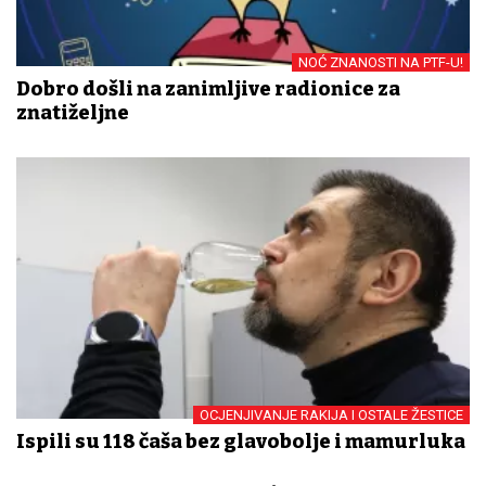
NOĆ ZNANOSTI NA PTF-U!
Dobro došli na zanimljive radionice za
znatiželjne
OCJENJIVANJE RAKIJA I OSTALE ŽESTICE
Ispili su 118 čaša bez glavobolje i mamurluka