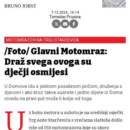
BRUNO JOBST
7.12.2024., 16:14
Tomislav Prusina
MOTOMRAZOVI NA TRGU STARČEVIĆA
/Foto/ Glavni Motomraz:
Draž svega ovoga su
dječji osmijesi
U Domove idu s jednom posebnom pričom, druženja s
djecom i ako kroz takve susrete i jedno dijete iz Doma
izvedu na pravi put može li bolje od toga
U
z buku motora u subotu je na središnji osječki
Trg Ante Starčevića s vrećama slatkiša došlo
više od 150 motomrazova koje su skoro