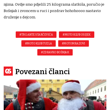
njima. Ovdje smo pdjelili 25 kilograma slatkiša, poručio je
Bošnjak i zvoncem u ruci i pozdrav hohohoooo nastavio
druženje s dejcom.
#TRG ANTE STARČEVIĆA
#MOTO KLUB OSIJEK
#MOTO KLUB TUZLA
#MOTOMRAZOVI
#ZDRAVKO BOŠNJAK
Povezani članci