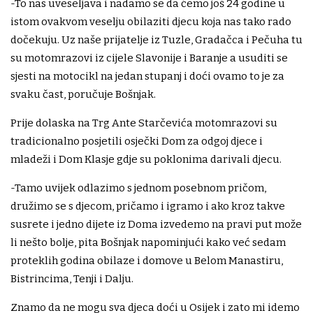
-To nas uveseljava i nadamo se da ćemo još 24 godine u
istom ovakvom veselju obilaziti djecu koja nas tako rado
dočekuju. Uz naše prijatelje iz Tuzle, Gradačca i Pečuha tu
su motomrazovi iz cijele Slavonije i Baranje a usuditi se
sjesti na motocikl na jedan stupanj i doći ovamo to je za
svaku čast, poručuje Bošnjak.
Prije dolaska na Trg Ante Starčevića motomrazovi su
tradicionalno posjetili osječki Dom za odgoj djece i
mladeži i Dom Klasje gdje su poklonima darivali djecu.
-Tamo uvijek odlazimo s jednom posebnom pričom,
družimo se s djecom, pričamo i igramo i ako kroz takve
susrete i jedno dijete iz Doma izvedemo na pravi put može
li nešto bolje, pita Bošnjak napominjući kako već sedam
proteklih godina obilaze i domove u Belom Manastiru,
Bistrincima, Tenji i Dalju.
Znamo da ne mogu sva djeca doći u Osijek i zato mi idemo