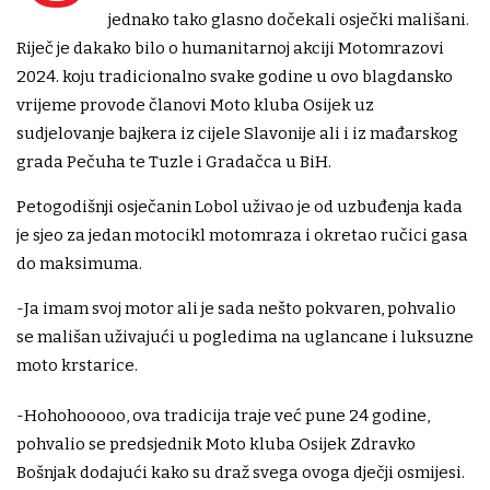
jednako tako glasno dočekali osječki mališani.
Riječ je dakako bilo o humanitarnoj akciji Motomrazovi
2024. koju tradicionalno svake godine u ovo blagdansko
vrijeme provode članovi Moto kluba Osijek uz
sudjelovanje bajkera iz cijele Slavonije ali i iz mađarskog
grada Pečuha te Tuzle i Gradačca u BiH.
Petogodišnji osječanin Lobol uživao je od uzbuđenja kada
je sjeo za jedan motocikl motomraza i okretao ručici gasa
do maksimuma.
-Ja imam svoj motor ali je sada nešto pokvaren, pohvalio
se mališan uživajući u pogledima na uglancane i luksuzne
moto krstarice.
-Hohohooooo, ova tradicija traje već pune 24 godine,
pohvalio se predsjednik Moto kluba Osijek Zdravko
Bošnjak dodajući kako su draž svega ovoga dječji osmijesi.