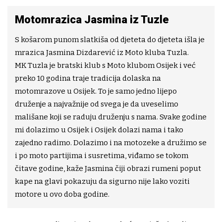
Motomrazica Jasmina iz Tuzle
S košarom punom slatkiša od djeteta do djeteta išla je
mrazica Jasmina Dizdarević iz Moto kluba Tuzla.
MK Tuzla je bratski klub s Moto klubom Osijek i već
preko 10 godina traje tradicija dolaska na
motomrazove u Osijek. To je samo jedno lijepo
druženje a najvažnije od svega je da uveselimo
mališane koji se raduju druženju s nama. Svake godine
mi dolazimo u Osijek i Osijek dolazi nama i tako
zajedno radimo. Dolazimo i na motozeke a družimo se
i po moto partijima i susretima, viđamo se tokom
čitave godine, kaže Jasmina čiji obrazi rumeni poput
kape na glavi pokazuju da sigurno nije lako voziti
motore u ovo doba godine.