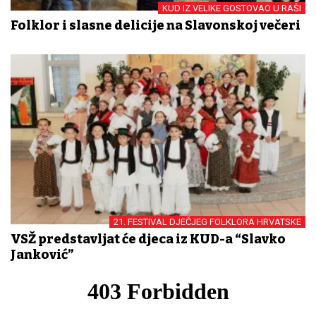
KUD IZ VELIKE GOSTOVAO U RAŠI
Folklor i slasne delicije na Slavonskoj večeri
21. FESTIVAL DJEČJEG FOLKLORA HRVATSKE
VSŽ predstavljat će djeca iz KUD-a “Slavko
Janković”