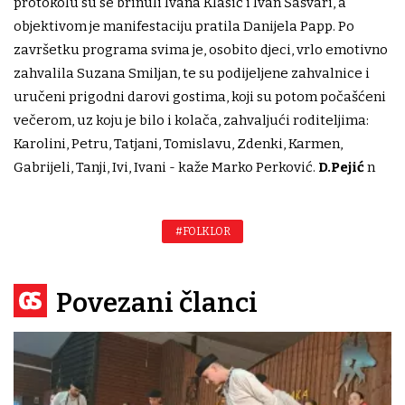
protokolu su se brinuli Ivana Klasić i Ivan Šašvari, a
objektivom je manifestaciju pratila Danijela Papp. Po
završetku programa svima je, osobito djeci, vrlo emotivno
zahvalila Suzana Smiljan, te su podijeljene zahvalnice i
uručeni prigodni darovi gostima, koji su potom počašćeni
večerom, uz koju je bilo i kolača, zahvaljući roditeljima:
Karolini, Petru, Tatjani, Tomislavu, Zdenki, Karmen,
Gabrijeli, Tanji, Ivi, Ivani - kaže Marko Perković.
D.Pejić
n
#FOLKLOR
Povezani članci