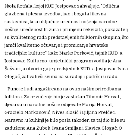
škola Retfala, kojoj KUD Josipovac zahvaljuje. "Odlična
glazbena i plesna izvedba, kao i bogata likovna
sastavnica, koja uključuje urednost nošenja narodne
nošnje, uređenost frizura i primjenu rekvizita, pokazatelj
su kvalitetnog rada predstavljenih folklornih skupina, što
jamči kvalitetno očuvanje i promicanje hrvatske
tradicijske kulture", kaže Marko Perković, tajnik KUD-a
Josipovac. Kulturno-umjetnički program vodila je Ana
Šašvari, a otvorio ga je predsjednik KUD-a Josipovac Ivica
Glogač, zahvalivši svima na suradnji i podršci u radu.
- Puno je ljudi angažireano na ovim našim priredbama
folklora. Za ozvučenje bio je zaslužan Tihomir Horvat,
djecu su u narodne nošnje odijevale Marija Horvat,
Graciela Markanović, Nives Klasić i Ljiljana Prelčec.
Naravno, u kuhinji je bilo posla također, za taj dio bile su
zadužene Ana Zubek, Ivana Smiljan i Slavica Glogač. O