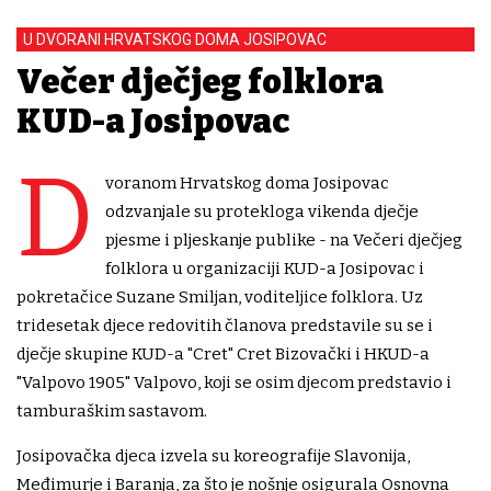
U DVORANI HRVATSKOG DOMA JOSIPOVAC
Večer dječjeg folklora
KUD-a Josipovac
D
voranom Hrvatskog doma Josipovac
odzvanjale su protekloga vikenda dječje
pjesme i pljeskanje publike - na Večeri dječjeg
folklora u organizaciji KUD-a Josipovac i
pokretačice Suzane Smiljan, voditeljice folklora. Uz
tridesetak djece redovitih članova predstavile su se i
dječje skupine KUD-a "Cret" Cret Bizovački i HKUD-a
"Valpovo 1905" Valpovo, koji se osim djecom predstavio i
tamburaškim sastavom.
Josipovačka djeca izvela su koreografije Slavonija,
Međimurje i Baranja, za što je nošnje osigurala Osnovna