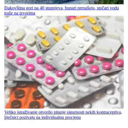
Đakovština gori na 40 stupnjeva, bunari presušuju, stočari vodu
traže na izvorima
Veliko istraživanje otvorilo pitanje sigurnosti nekih kontraceptiva,
liječnici pozivaju na individualnu procjenu