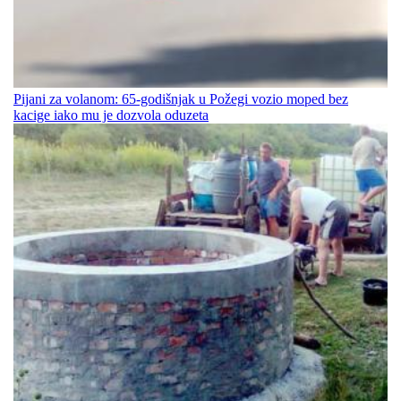
Pijani za volanom: 65-godišnjak u Požegi vozio moped bez
kacige iako mu je dozvola oduzeta