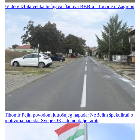
/Video/ Izbila velika tučnjava članova BBB-a i Torcide u Zagrebu
Tihomir Pejin povodom jutrošnjeg napada: Ne želim špekulirati o
motivima napada. Sve je OK, idemo dalje raditi