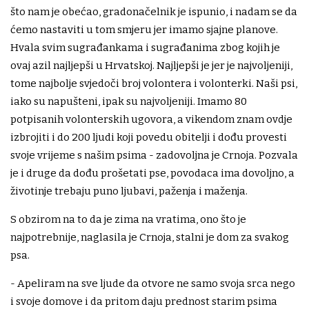
što nam je obećao, gradonačelnik je ispunio, i nadam se da
ćemo nastaviti u tom smjeru jer imamo sjajne planove.
Hvala svim sugrađankama i sugrađanima zbog kojih je
ovaj azil najljepši u Hrvatskoj. Najljepši je jer je najvoljeniji,
tome najbolje svjedoči broj volontera i volonterki. Naši psi,
iako su napušteni, ipak su najvoljeniji. Imamo 80
potpisanih volonterskih ugovora, a vikendom znam ovdje
izbrojiti i do 200 ljudi koji povedu obitelji i dođu provesti
svoje vrijeme s našim psima - zadovoljna je Crnoja. Pozvala
je i druge da dođu prošetati pse, povodaca ima dovoljno, a
životinje trebaju puno ljubavi, paženja i maženja.
S obzirom na to da je zima na vratima, ono što je
najpotrebnije, naglasila je Crnoja, stalni je dom za svakog
psa.
- Apeliram na sve ljude da otvore ne samo svoja srca nego
i svoje domove i da pritom daju prednost starim psima