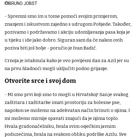
BRUNO JOBST
- Spremni smo im u tome pomoći svojim primjerom,
znanjem i iskustvom zajedno s udrugom Pobjede. Također,
pozivamo i podržavamo i akciju udomljavanja pasa koja je
u tijeku i ide jako dobro. Siguran sam da će nakon ovih
poziva biti još bolje - poručio je Ivan Radić.
Crnoja je istaknula kako je ovo povijesni dan za Azil jer su
na prvu hladnoći mogli uključiti podno grijanje.
Otvorite srce i svoj dom
- Mi smo prvi koji smo to mogli u Hrvatskoj! San je svakog
zaštitara i zaštitarke imati prostoriju za bolesne pse,
napokon se možemo na adekvatan način brinuti o njima. I
mi možemo mirnije spavati znajući da je njima toplo.
Hvala gradonačelniku, hvala svim osječkim javnim
poduzećima, hvala na svakom obliku podrške Azilu. Sve