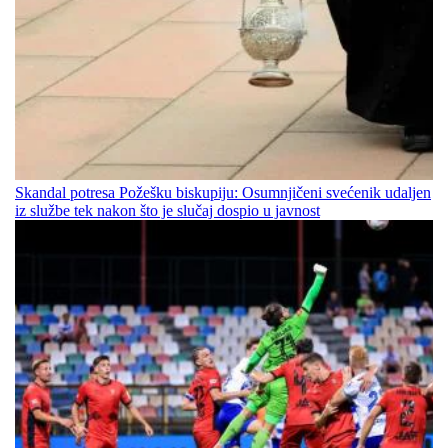
Skandal potresa Požešku biskupiju: Osumnjičeni svećenik udaljen
iz službe tek nakon što je slučaj dospio u javnost