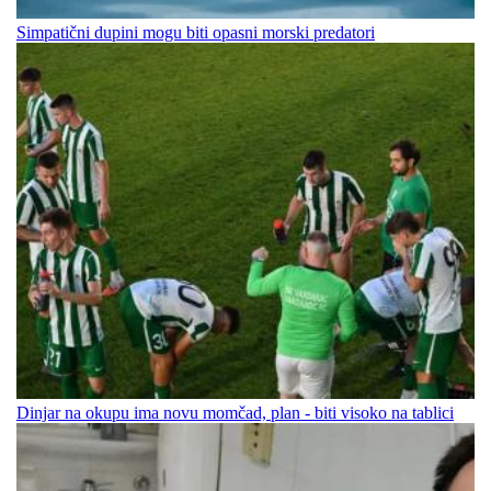
Simpatični dupini mogu biti opasni morski predatori
Dinjar na okupu ima novu momčad, plan - biti visoko na tablici