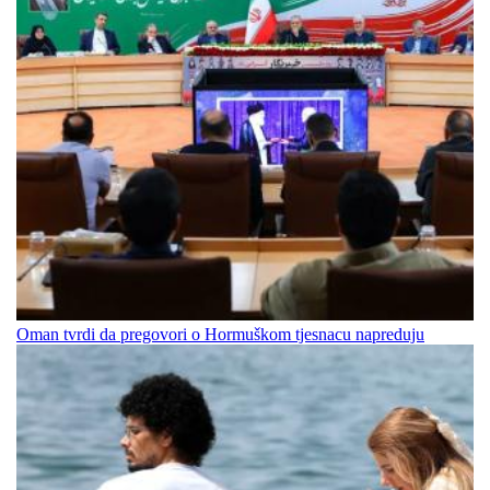
Oman tvrdi da pregovori o Hormuškom tjesnacu napreduju