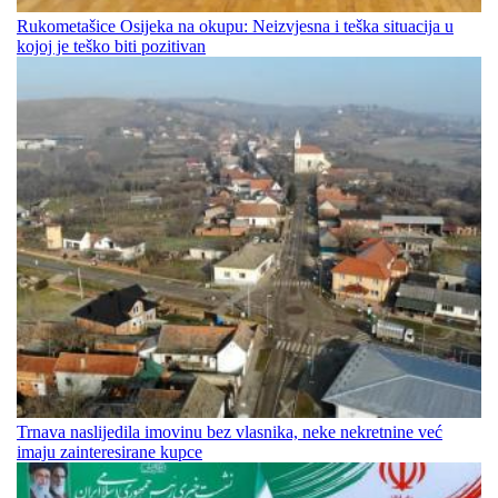
Rukometašice Osijeka na okupu: Neizvjesna i teška situacija u
kojoj je teško biti pozitivan
Trnava naslijedila imovinu bez vlasnika, neke nekretnine već
imaju zainteresirane kupce