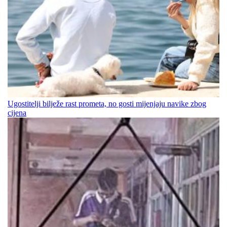
Ugostitelji bilježe rast prometa, no gosti mijenjaju navike zbog
cijena