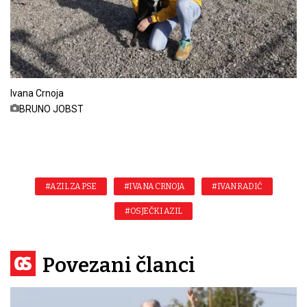
Ivana Crnoja
BRUNO JOBST
#AZIL ZA PSE
#IVANA CRNOJA
#IVAN RADIĆ
#OSJEČKI AZIL
Povezani članci