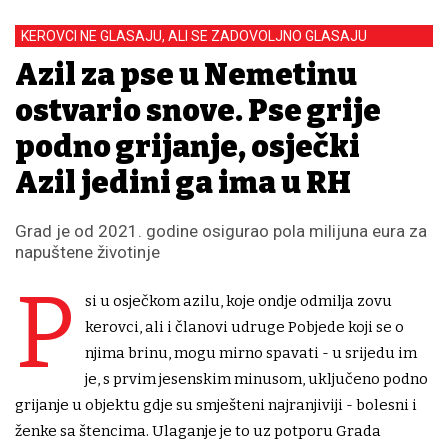
KEROVCI NE GLASAJU, ALI SE ZADOVOLJNO GLASAJU
Azil za pse u Nemetinu
ostvario snove. Pse grije
podno grijanje, osječki
Azil jedini ga ima u RH
Grad je od 2021. godine osigurao pola milijuna eura za
napuštene životinje
P
si u osječkom azilu, koje ondje odmilja zovu
kerovci, ali i članovi udruge Pobjede koji se o
njima brinu, mogu mirno spavati - u srijedu im
je, s prvim jesenskim minusom, uključeno podno
grijanje u objektu gdje su smješteni najranjiviji - bolesni i
ženke sa štencima. Ulaganje je to uz potporu Grada