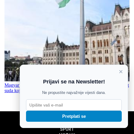
×
Prijavi se na Newsletter!
Magyar za predsjednika Mađarske predlaže bivšeg šefa Vrhovnog
suda kojeg je smijenio Orban
Ne propustite najvažnije vijesti dana.
Pretplati se
NOVOSTI
SPORT