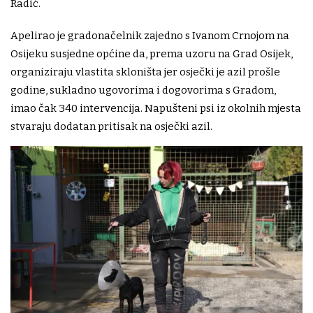
Radić.
Apelirao je gradonačelnik zajedno s Ivanom Crnojom na
Osijeku susjedne općine da, prema uzoru na Grad Osijek,
organiziraju vlastita skloništa jer osječki je azil prošle
godine, sukladno ugovorima i dogovorima s Gradom,
imao čak 340 intervencija. Napušteni psi iz okolnih mjesta
stvaraju dodatan pritisak na osječki azil.