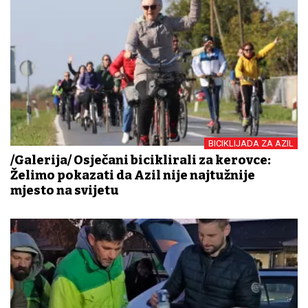
BICIKLIJADA ZA AZIL
/Galerija/ Osječani biciklirali za kerovce:
Želimo pokazati da Azil nije najtužnije
mjesto na svijetu