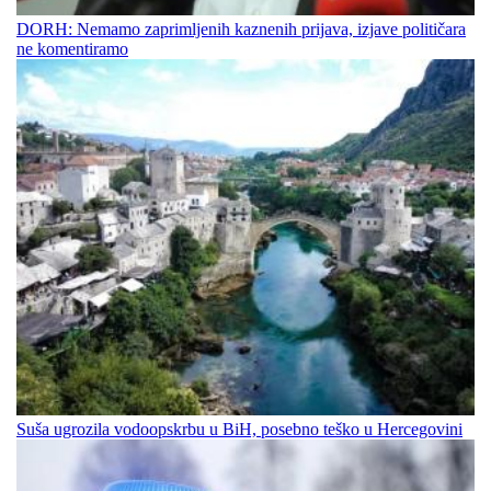
DORH: Nemamo zaprimljenih kaznenih prijava, izjave političara
ne komentiramo
Suša ugrozila vodoopskrbu u BiH, posebno teško u Hercegovini