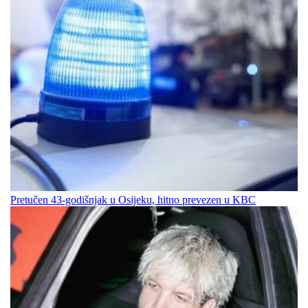
Pretučen 43-godišnjak u Osijeku, hitno prevezen u KBC