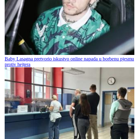
Baby Lasagna pretvorio iskustvo online napada u borbenu pjesmu
protiv hejtera