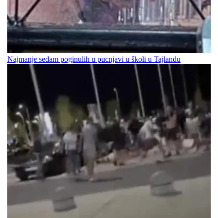
Najmanje sedam poginulih u pucnjavi u školi u Tajlandu