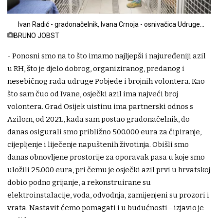
Ivan Radić - gradonačelnik, Ivana Crnoja - osnivačica Udruge
Pobjede
BRUNO JOBST
- Ponosni smo na to što imamo najljepši i najuređeniji azil
u RH, što je djelo dobrog, organiziranog, predanog i
nesebičnog rada udruge Pobjede i brojnih volontera. Kao
što sam čuo od Ivane, osječki azil ima najveći broj
volontera. Grad Osijek uistinu ima partnerski odnos s
Azilom, od 2021., kada sam postao gradonačelnik, do
danas osigurali smo približno 500.000 eura za čipiranje,
cijepljenje i liječenje napuštenih životinja. Obišli smo
danas obnovljene prostorije za oporavak pasa u koje smo
uložili 25.000 eura, pri čemu je osječki azil prvi u hrvatskoj
dobio podno grijanje, a rekonstruirane su
elektroinstalacije, voda, odvodnja, zamijenjeni su prozori i
vrata. Nastavit ćemo pomagati i u budućnosti - izjavio je