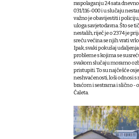
raspolaganju 24 sata dnevno. 
031/116-000 i u slučaju nesta
važno je obavijestiti i policiju,
uloga savjetodavna. Što se ti
nestalih, riječ je o 2374 je pri
sreću većina se njih vrati vrlo
Ipak, svaki pokušaj udaljenj
probleme s kojima se susreću
svakom slučaju moramo ozb
pristupiti. To su najčešće osj
neshvaćenosti, loši odnosi s 
braćom i sestrama i slično - o
Ćaleta.