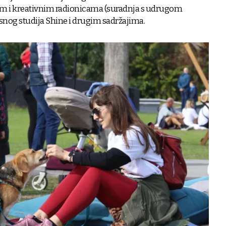
om i kreativnim radionicama (suradnja s udrugom
esnog studija Shine i drugim sadržajima.