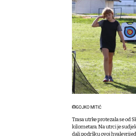
GOJKO MITIĆ
Trasa utrke protezala se od S
kilometara. Na utrci je sudje
dali podršku ovoj hvalevrije