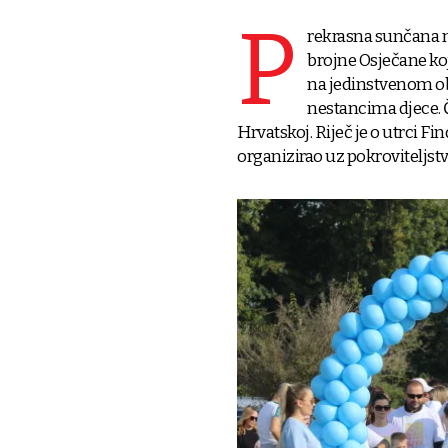
P
rekrasna sunčana ne
brojne Osječane koji
na jedinstvenom ob
nestancima djece. Č
Hrvatskoj. Riječ je o utrci Fi
organizirao uz pokroviteljst