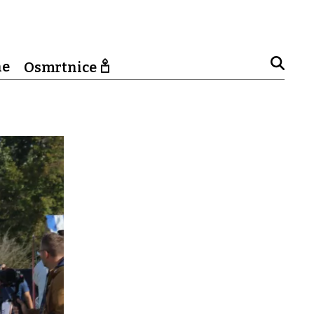
ne
Osmrtnice