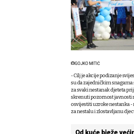
GOJKO MITIĆ
- Cilj je akcije podizanje svi
su da zajedničkim snagama s
za svaki nestanak djeteta pri
skrenuti pozornost javnosti 
osvijestiti uzroke nestanka -
za nestalu i zlostavljanu djec
Od kuće bježe veći