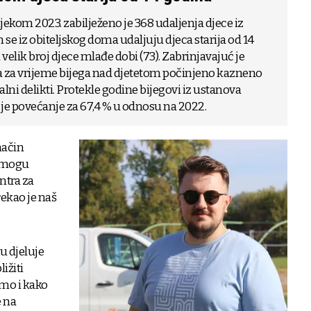
kom 2023. zabilježeno je 368 udaljenja djece iz
se iz obiteljskog doma udaljuju djeca starija od 14
 velik broj djece mlađe dobi (73). Zabrinjavajuć je
eva za vrijeme bijega nad djetetom počinjeno kazneno
ualni delikti. Protekle godine bijegovi iz ustanova
 je povećanje za 67,4 % u odnosu na 2022.
način
ce mogu
ntra za
rekao je naš
u djeluje
ižiti
imo i kako
e na