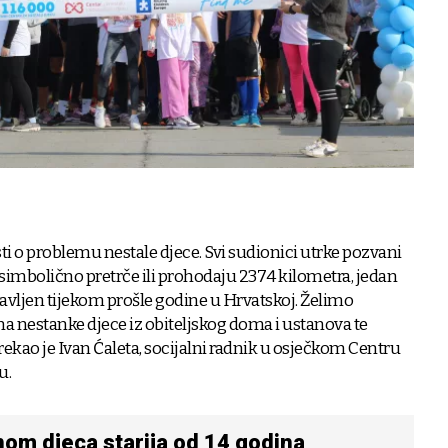
jesti o problemu nestale djece. Svi sudionici utrke pozvani
imbolično pretrče ili prohodaju 2374 kilometra, jedan
javljen tijekom prošle godine u Hrvatskoj. Želimo
na nestanke djece iz obiteljskog doma i ustanova te
 rekao je Ivan Ćaleta, socijalni radnik u osječkom Centru
u.
nom djeca starija od 14 godina