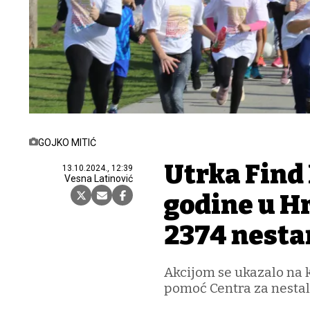
GOJKO MITIĆ
Utrka Find 
13.10.2024., 12:39
Vesna Latinović
godine u Hr
2374 nesta
Akcijom se ukazalo na k
pomoć Centra za nestalu