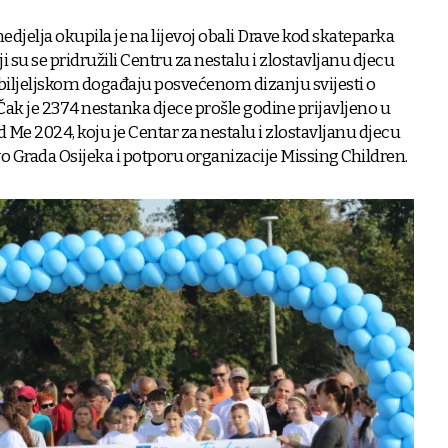
djelja okupila je na lijevoj obali Drave kod skateparka
 su se pridružili Centru za nestalu i zlostavljanu djecu
iljeljskom događaju posvećenom dizanju svijesti o
ak je 2374 nestanka djece prošle godine prijavljeno u
nd Me 2024, koju je Centar za nestalu i zlostavljanu djecu
vo Grada Osijeka i potporu organizacije Missing Children.