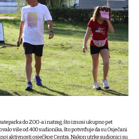
kateparka do ZOO-a i natrag, što iznosi ukupno pet
lovalo više od 400 sudionika, što potvrđuje da su Osječani
dnoj aktivnosti osječkog Centra. Nakon utrke sudionici su