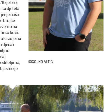
To je broj
nka djeteta
 jer je naša
če brojke
jave, no na
 brzo kući.
a ukazuje na
 djeca i
iljno
ećaj
GOJKO MITIĆ
roditeljima,
bjasnio je