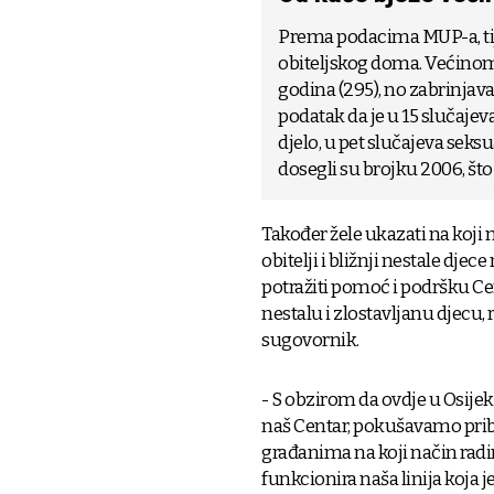
Prema podacima MUP-a, tije
obiteljskog doma. Većinom 
godina (295), no zabrinjava
podatak da je u 15 slučaj
djelo, u pet slučajeva seks
dosegli su brojku 2006, što
Također žele ukazati na koji 
obitelji i bližnji nestale dje
potražiti pomoć i podršku Ce
nestalu i zlostavljanu djecu, 
sugovornik.
- S obzirom da ovdje u Osijek
naš Centar, pokušavamo pribl
građanima na koji način rad
funkcionira naša linija koja j