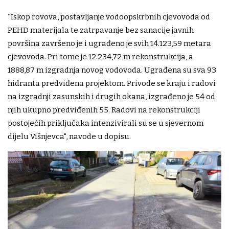
“Iskop rovova, postavljanje vodoopskrbnih cjevovoda od
PEHD materijala te zatrpavanje bez sanacije javnih
površina završeno je i ugrađeno je svih 14.123,59 metara
cjevovoda. Pri tome je 12.234,72 m rekonstrukcija, a
1888,87 m izgradnja novog vodovoda. Ugrađena su sva 93
hidranta predviđena projektom. Privode se kraju i radovi
na izgradnji zasunskih i drugih okana, izgrađeno je 54 od
njih ukupno predviđenih 55. Radovi na rekonstrukciji
postojećih priključaka intenzivirali su se u sjevernom
dijelu Višnjevca", navode u dopisu.