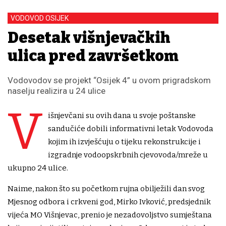
VODOVOD OSIJEK
Desetak višnjevačkih
ulica pred završetkom
Vodovodov se projekt “Osijek 4” u ovom prigradskom
naselju realizira u 24 ulice
V
išnjevčani su ovih dana u svoje poštanske
sandučiće dobili informativni letak Vodovoda
kojim ih izvješćuju o tijeku rekonstrukcije i
izgradnje vodoopskrbnih cjevovoda/mreže u
ukupno 24 ulice.
Naime, nakon što su početkom rujna obilježili dan svog
Mjesnog odbora i crkveni god, Mirko Ivković, predsjednik
vijeća MO Višnjevac, prenio je nezadovoljstvo sumještana