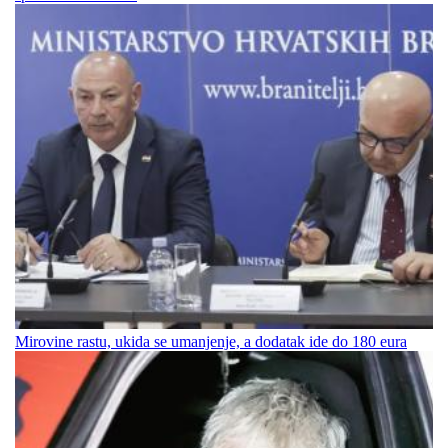
Mirovine rastu, ukida se umanjenje, a dodatak ide do 180 eura