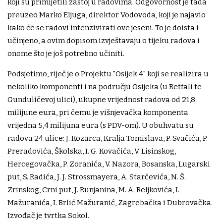
koji su primijetili zastoj u radovima. Odgovornost je tada
preuzeo Marko Eljuga, direktor Vodovoda, koji je najavio
kako će se radovi intenzivirati ove jeseni. To je doista i
učinjeno, a ovim dopisom izvještavaju o tijeku radova i
onome što je još potrebno učiniti.
Podsjetimo, riječ je o Projektu "Osijek 4" koji se realizira u
nekoliko komponenti i na području Osijeka (u Retfali te
Gunduličevoj ulici), ukupne vrijednost radova od 21,8
milijune eura, pri čemu je višnjevačka komponenta
vrijedna 5,4 milijuna eura (s PDV-om). U obuhvatu su
radova 24 ulice: J. Kozarca, Kralja Tomislava, P. Svačića, P.
Preradovića, Školska, I. G. Kovačića, V. Lisinskog,
Hercegovačka, P. Zoranića, V. Nazora, Bosanska, Lugarski
put, S. Radića, J. J. Strossmayera, A. Starčevića, N. Š.
Zrinskog, Crni put, J. Runjanina, M. A. Reljkovića, I.
Mažuranića, I. Brlić Mažuranić, Zagrebačka i Dubrovačka.
Izvođač je tvrtka Sokol.