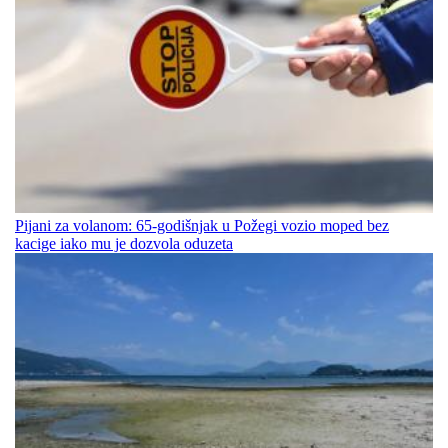
Pijani za volanom: 65-godišnjak u Požegi vozio moped bez
kacige iako mu je dozvola oduzeta