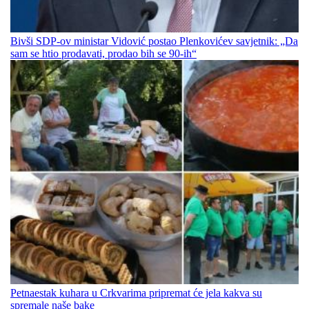
Bivši SDP-ov ministar Vidović postao Plenkovićev savjetnik: „Da
sam se htio prodavati, prodao bih se 90-ih“
Petnaestak kuhara u Crkvarima pripremat će jela kakva su
spremale naše bake