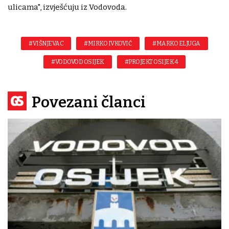
ulicama", izvješćuju iz Vodovoda.
#VIŠNJEVAC
#MIRKO IVKOVIĆ
#MARKO ELJUGA
#VODOVOD OSIJEK
#PROJEKT OSIJEK 4
Povezani članci