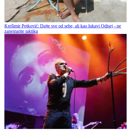
Krešimir Petković: Dajte sve od sebe, ali kao lukavi Odisej - ne
zanemarite taktiku