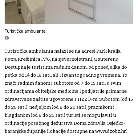
Turistička ambulanta
Turistička ambulanta nalazi se na adresi Park kralja
Petra Krešimira IV/6, na sjevernoj strani, u suterenu.
Dostupna je turistima radnim danom, od ponedjeljka do
petka od 14 do 18 sati, ali i izvan tog radnog vremena. To
znači radnim danom i subotom od 7 do 15 sati, u svim
ordinacijama obiteljske medicine i pedijatrije primarne
zdravstvene zaštite ugovorene s HZZO-m. Subotom (od 15
do 20 sati), nedjeljom (od 8 do 20 sati), praznikom i
blagdanom (od 8 do 20 sati) turisti se mogu javiti u
ordinacije posebnog dežurstva Doma zdravlja Osječko-
baranjske županije (lokacije dostupne na www.dzobz.hr).