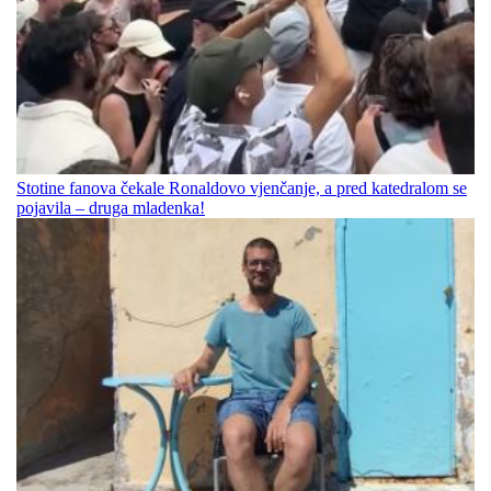
Stotine fanova čekale Ronaldovo vjenčanje, a pred katedralom se
pojavila – druga mladenka!