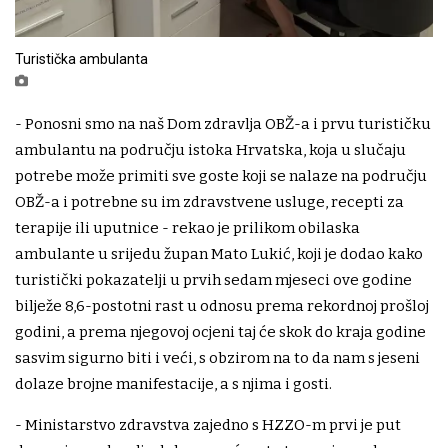
Turistička ambulanta
- Ponosni smo na naš Dom zdravlja OBŽ-a i prvu turističku
ambulantu na području istoka Hrvatska, koja u slučaju
potrebe može primiti sve goste koji se nalaze na području
OBŽ-a i potrebne su im zdravstvene usluge, recepti za
terapije ili uputnice - rekao je prilikom obilaska
ambulante u srijedu župan Mato Lukić, koji je dodao kako
turistički pokazatelji u prvih sedam mjeseci ove godine
bilježe 8,6-postotni rast u odnosu prema rekordnoj prošloj
godini, a prema njegovoj ocjeni taj će skok do kraja godine
sasvim sigurno biti i veći, s obzirom na to da nam s jeseni
dolaze brojne manifestacije, a s njima i gosti.
- Ministarstvo zdravstva zajedno s HZZO-m prvi je put