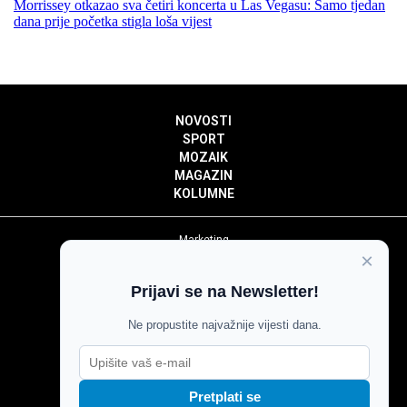
Morrissey otkazao sva četiri koncerta u Las Vegasu: Samo tjedan
dana prije početka stigla loša vijest
NOVOSTI
SPORT
MOZAIK
MAGAZIN
KOLUMNE
Marketing
×
Politika privatnosti
Politika kolačića
Prijavi se na Newsletter!
Impressum
Pravila prenošenja sadržaja
Ne propustite najvažnije vijesti dana.
Pravila komentiranja
Agroglas
Pretplati se