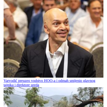
Varvodić preuzeo vodstvo HOO-a i odmah smijenio glavnog
tajnika i direktore ureda