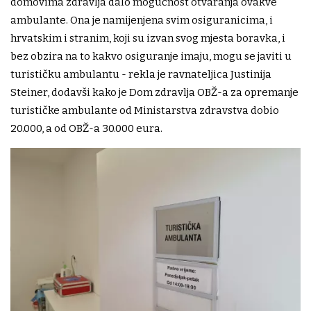
domovima zdravlja dalo mogućnost otvaranja ovakve
ambulante. Ona je namijenjena svim osiguranicima, i
hrvatskim i stranim, koji su izvan svog mjesta boravka, i
bez obzira na to kakvo osiguranje imaju, mogu se javiti u
turističku ambulantu - rekla je ravnateljica Justinija
Steiner, dodavši kako je Dom zdravlja OBŽ-a za opremanje
turističke ambulante od Ministarstva zdravstva dobio
20.000, a od OBŽ-a 30.000 eura.