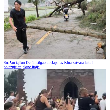
Snažan tajfun Delfin stigao do Japana, Kina zatvara luke i
otkazuje trajektne linije