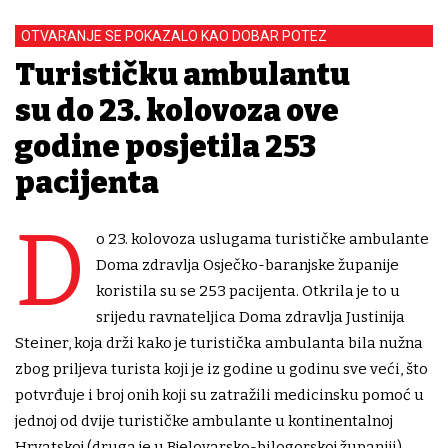
OTVARANJE SE POKAZALO KAO DOBAR POTEZ
Turističku ambulantu
su do 23. kolovoza ove
godine posjetila 253
pacijenta
D
o 23. kolovoza uslugama turističke ambulante
Doma zdravlja Osječko-baranjske županije
koristila su se 253 pacijenta. Otkrila je to u
srijedu ravnateljica Doma zdravlja Justinija
Steiner, koja drži kako je turistička ambulanta bila nužna
zbog priljeva turista koji je iz godine u godinu sve veći, što
potvrđuje i broj onih koji su zatražili medicinsku pomoć u
jednoj od dvije turističke ambulante u kontinentalnoj
Hrvatskoj (druga je u Bjelovarsko-bilogorskoj županiji).