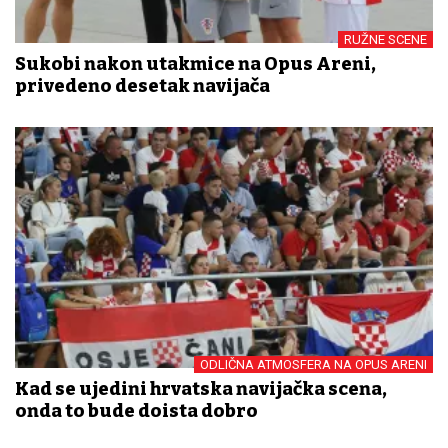
RUŽNE SCENE
Sukobi nakon utakmice na Opus Areni,
privedeno desetak navijača
ODLIČNA ATMOSFERA NA OPUS ARENI
Kad se ujedini hrvatska navijačka scena,
onda to bude doista dobro