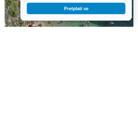
Pretplati se
Dvojica stranaca osumnjičena za snimanje nage djece, jednog
zatekli gosti, drugog zaštitar na bazenu