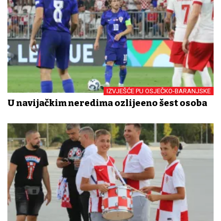
IZVJEŠĆE PU OSJEČKO-BARANJSKE
U navijačkim neredima ozlijeđeno šest osoba