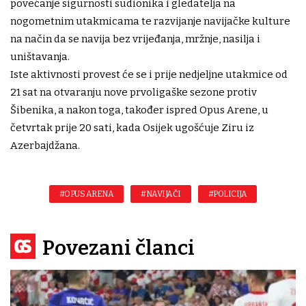
povećanje sigurnosti sudionika i gledatelja na
nogometnim utakmicama te razvijanje navijačke kulture
na način da se navija bez vrijeđanja, mržnje, nasilja i
uništavanja.
Iste aktivnosti provest će se i prije nedjeljne utakmice od
21 sat na otvaranju nove prvoligaške sezone protiv
Šibenika, a nakon toga, također ispred Opus Arene, u
četvrtak prije 20 sati, kada Osijek ugošćuje Ziru iz
Azerbajdžana.
#OPUS ARENA
#NAVIJAČI
#POLICIJA
Povezani članci