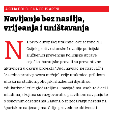
AKCIJA POLICIJE NA OPUS ARENI
Navijanje bez nasilja,
vrijeđanja i uništavanja
N
a prvoj europskoj utakmici ove sezone NK
Osijek protiv estonske Levadije policijski
službenici prevencije Policijske uprave
osječko-baranjske proveli su preventivne
aktivnosti u okviru projekta "Budi navijač, ne razbijač" i
"Zajedno protiv govora mržnje". Prije utakmice, prilikom
ulaska na stadion, policijski službenici dijelili su
edukativne letke gledateljima i navijačima, osobito djeci i
mladima, s kojima su razgovarali o pravilnom navijanju te
o osnovnim odredbama Zakona o sprječavanju nereda na
športskim natjecanjima. Cilj je provedene aktivnosti