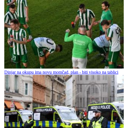
Dinjar na okupu ima novu momčad, plan - biti visoko na tablici