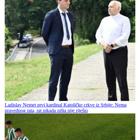
Ladislav Nemet prvi kardinal Katoličke crkve iz Srbije: Nema
pravednog rata, rat nikada ništa nije riješio