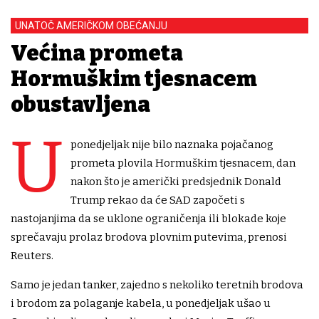
UNATOČ AMERIČKOM OBEĆANJU
Većina prometa
Hormuškim tjesnacem
obustavljena
U
ponedjeljak nije bilo naznaka pojačanog
prometa plovila Hormuškim tjesnacem, dan
nakon što je američki predsjednik Donald
Trump rekao da će SAD započeti s
nastojanjima da se uklone ograničenja ili blokade koje
sprečavaju prolaz brodova plovnim putevima, prenosi
Reuters.
Samo je jedan tanker, zajedno s nekoliko teretnih brodova
i brodom za polaganje kabela, u ponedjeljak ušao u