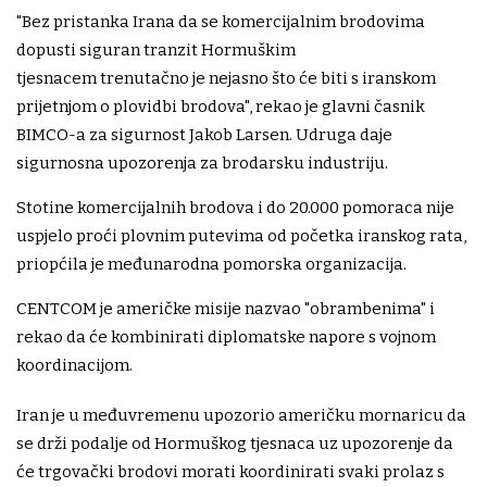
"Bez pristanka Irana da se komercijalnim brodovima
dopusti siguran tranzit Hormuškim
tjesnacem trenutačno je nejasno što će biti s iranskom
prijetnjom o plovidbi brodova", rekao je glavni časnik
BIMCO-a za sigurnost Jakob Larsen. Udruga daje
sigurnosna upozorenja za brodarsku industriju.
Stotine komercijalnih brodova i do 20.000 pomoraca nije
uspjelo proći plovnim putevima od početka iranskog rata,
priopćila je međunarodna pomorska organizacija.
CENTCOM je američke misije nazvao "obrambenima" i
rekao da će kombinirati diplomatske napore s vojnom
koordinacijom.
Iran je u međuvremenu upozorio američku mornaricu da
se drži podalje od Hormuškog tjesnaca uz upozorenje da
će trgovački brodovi morati koordinirati svaki prolaz s