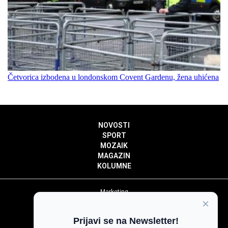
Četvorica izbodena u londonskom Covent Gardenu, žena uhićena
NOVOSTI
SPORT
MOZAIK
MAGAZIN
KOLUMNE
Marketing
×
Politika privatnosti
Politika kolačića
Prijavi se na Newsletter!
Impressum