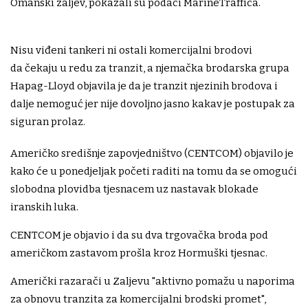
Omanski zaljev, pokazali su podaci MarineTraffica.
Nisu viđeni tankeri ni ostali komercijalni brodovi
da čekaju u redu za tranzit, a njemačka brodarska grupa
Hapag-Lloyd objavila je da je tranzit njezinih brodova i
dalje nemoguć jer nije dovoljno jasno kakav je postupak za
siguran prolaz.
Američko središnje zapovjedništvo (CENTCOM) objavilo je
kako će u ponedjeljak početi raditi na tomu da se omogući
slobodna plovidba tjesnacem uz nastavak blokade
iranskih luka.
CENTCOM je objavio i da su dva trgovačka broda pod
američkom zastavom prošla kroz Hormuški tjesnac.
Američki razarači u Zaljevu "aktivno pomažu u naporima
za obnovu tranzita za komercijalni brodski promet",