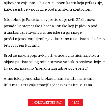
njihovom vojskom. Objavio je i novu kartu koja prikazuje,
kako se ističe - područje pod iranskom kontrolom.
Istodobno je Pakistan izvijestio da je svih 22 članova
posade kontejnerskog broda Touske koji je plovio pod
iranskom zastavom, a američke su ga snage
prošli mjesec zaplijenile, evakuirano u Pakistan i da će svi
biti vraćeni kućama.
Brod će nakon popravka biti vraćen vlasnicima, stoji u
objavi pakistanskog ministarstva vanjskih poslova, koje je
taj potez nazvalo "mjerom izgradnje povjerenja".
Američka pomorska blokada nametnuta iranskim
lukama 13. travnja smanjila je i izvoz nafte iz Irana.
#HORMUŠKI TJESNAC
#SAD