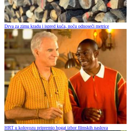
Drva za zimu kradu i ispred kuća, noću odnoseći metrice
HRT u kolovozu pripremio bogat izbor filmskih naslova