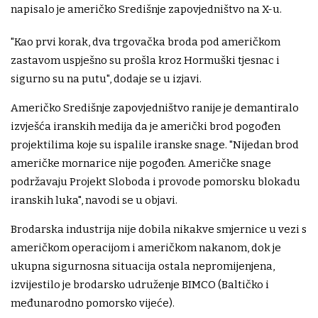
napisalo je američko Središnje zapovjedništvo na X-u.
"Kao prvi korak, dva trgovačka broda pod američkom
zastavom uspješno su prošla kroz Hormuški tjesnac i
sigurno su na putu", dodaje se u izjavi.
Američko Središnje zapovjedništvo ranije je demantiralo
izvješća iranskih medija da je američki brod pogođen
projektilima koje su ispalile iranske snage. "Nijedan brod
američke mornarice nije pogođen. Američke snage
podržavaju Projekt Sloboda i provode pomorsku blokadu
iranskih luka", navodi se u objavi.
Brodarska industrija nije dobila nikakve smjernice u vezi s
američkom operacijom i američkom nakanom, dok je
ukupna sigurnosna situacija ostala nepromijenjena,
izvijestilo je brodarsko udruženje BIMCO (Baltičko i
međunarodno pomorsko vijeće).