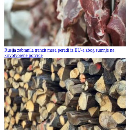
Rusija zabranila tranzit mesa peradi iz EU-a zbog sumnje na
krivotvorene potvrde