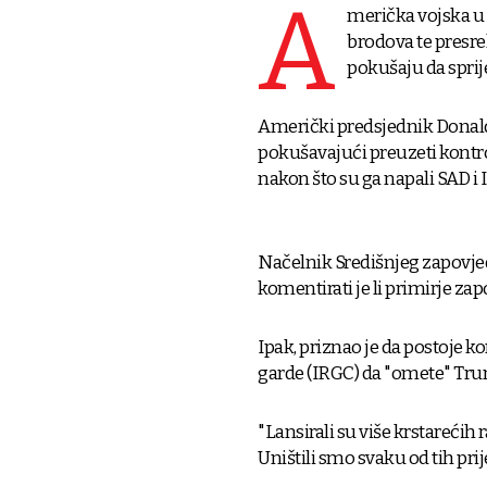
A
merička vojska u p
brodova te presrel
pokušaju da spri
Američki predsjednik Donald
pokušavajući preuzeti kontro
nakon što su ga napali SAD i I
Načelnik Središnjeg zapovje
komentirati je li primirje zapo
Ipak, priznao je da postoje 
garde (IRGC) da "omete" Tru
"Lansirali su više krstarećih
Uništili smo svaku od tih pri