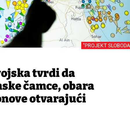
"PROJEKT SLOBODA
ojska tvrdi da
nske čamce, obara
onove otvarajući