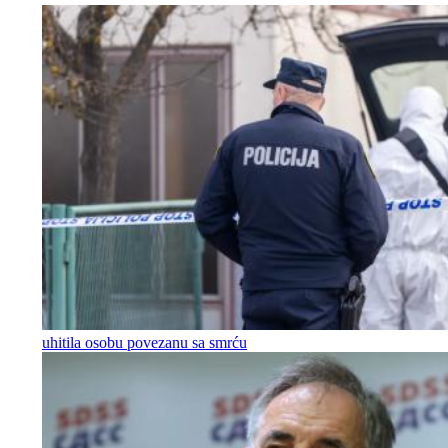
uhitila osobu povezanu sa smrću