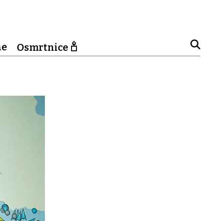
ne
Osmrtnice