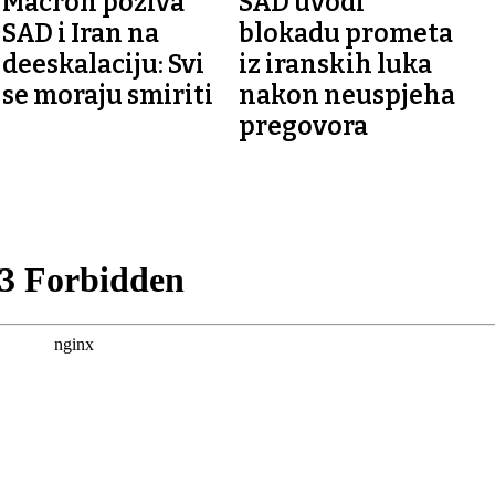
Macron poziva
SAD uvodi
SAD i Iran na
blokadu prometa
deeskalaciju: Svi
iz iranskih luka
se moraju smiriti
nakon neuspjeha
pregovora