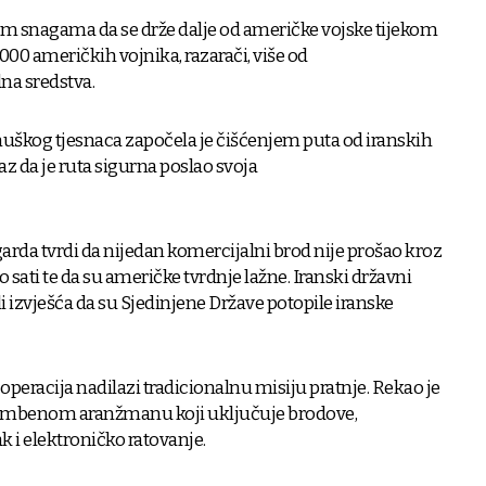
im snagama da se drže dalje od američke vojske tijekom
.000 američkih vojnika, razarači, više od
na sredstva.
uškog tjesnaca započela je čišćenjem puta od iranskih
z da je ruta sigurna poslao svoja
arda tvrdi da nijedan komercijalni brod nije prošao kroz
 sati te da su američke tvrdnje lažne. Iranski državni
 izvješća da su Sjedinjene Države potopile iranske
peracija nadilazi tradicionalnu misiju pratnje. Rekao je
brambenom aranžmanu koji uključuje brodove,
k i elektroničko ratovanje.