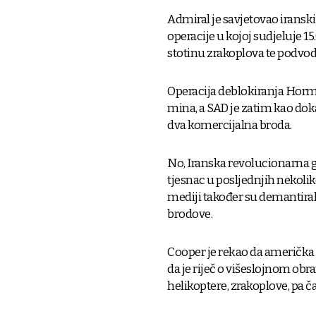
Admiral je savjetovao iransk
operacije u kojoj sudjeluje 15
stotinu zrakoplova te podvod
Operacija deblokiranja Horm
mina, a SAD je zatim kao doka
dva komercijalna broda.
No, Iranska revolucionarna g
tjesnac u posljednjih nekoliko
mediji također su demantirali
brodove.
Cooper je rekao da američka o
da je riječ o višeslojnom o
helikoptere, zrakoplove, pa ča