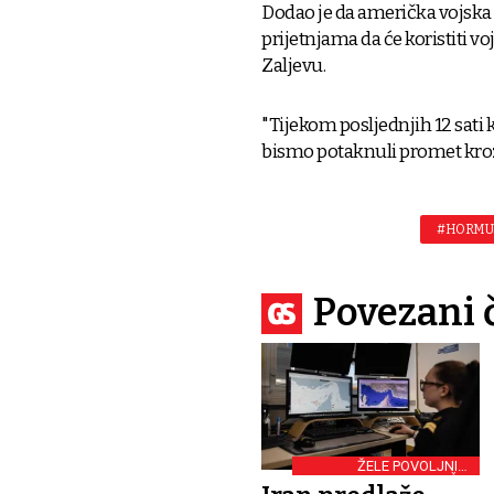
Dodao je da američka vojska
prijetnjama da će koristiti vo
Zaljevu.
"Tijekom posljednjih 12 sati 
bismo potaknuli promet kroz 
#HORMUŠ
Povezani 
ŽELE POVOLJNIJE
OZRAČJE