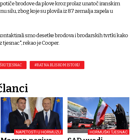
 potiče brodove da plove kroz prolaz unatoč iranskim
jnu silu, zbog koje su plovila iz 87 zemalja zapela u
kontaktirali smo desetke brodova i brodarskih tvrtki kako
tjesnac", rekao je Cooper.
KI TJESNAC
#RAT NA BLISKOM ISTOKU
članci
NAPETOSTI U HORMUZU
HORMUŠKI TJESNAC