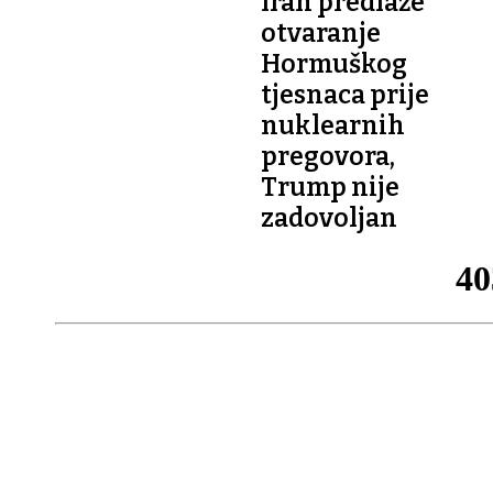
Iran predlaže
otvaranje
Hormuškog
tjesnaca prije
nuklearnih
pregovora,
Trump nije
zadovoljan