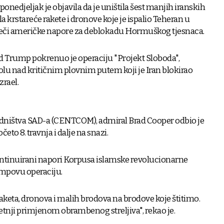
onedjeljak je objavila da je uništila šest manjih iranskih
a krstareće rakete i dronove koje je ispalio Teheran u
ječi američke napore za deblokadu Hormuškog tjesnaca.
 Trump pokrenuo je operaciju "Projekt Sloboda",
lu nad kritičnim plovnim putem koji je Iran blokirao
zrael.
dništva SAD-a (CENTCOM), admiral Brad Cooper odbio je
četo 8. travnja i dalje na snazi.
kontinuirani napori Korpusa islamske revolucionarne
mpovu operaciju.
 raketa, dronova i malih brodova na brodove koje štitimo.
jetnji primjenom obrambenog streljiva", rekao je.