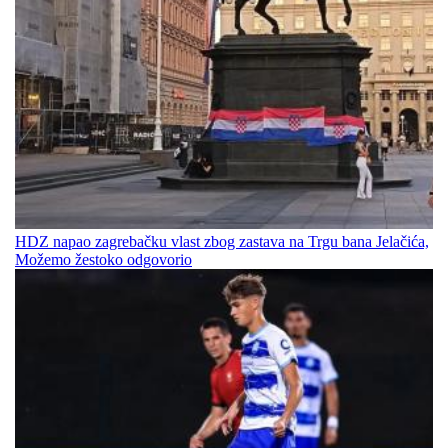
HDZ napao zagrebačku vlast zbog zastava na Trgu bana Jelačića,
Možemo žestoko odgovorio