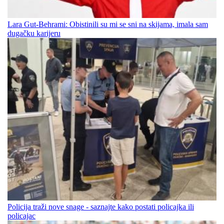
Lara Gut-Behrami: Obistinili su mi se sni na skijama, imala sam
dugačku karijeru
Policija traži nove snage - saznajte kako postati policajka ili
policajac