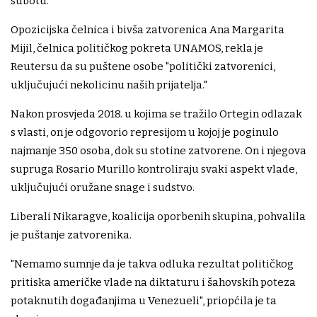
subotu.
Opozicijska čelnica i bivša zatvorenica Ana Margarita
Mijil, čelnica političkog pokreta UNAMOS, rekla je
Reutersu da su puštene osobe "politički zatvorenici,
uključujući nekolicinu naših prijatelja."
Nakon prosvjeda 2018. u kojima se tražilo Ortegin odlazak
s vlasti, on je odgovorio represijom u kojoj je poginulo
najmanje 350 osoba, dok su stotine zatvorene. On i njegova
supruga Rosario Murillo kontroliraju svaki aspekt vlade,
uključujući oružane snage i sudstvo.
Liberali Nikaragve, koalicija oporbenih skupina, pohvalila
je puštanje zatvorenika.
"Nemamo sumnje da je takva odluka rezultat političkog
pritiska američke vlade na diktaturu i šahovskih poteza
potaknutih događanjima u Venezueli", priopćila je ta