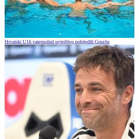
Hrvatski U16 vaterpolisti uvjerljivo pobijedili Gruziju