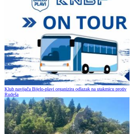
Klub navijača Bijelo-plavi organizira odlazak na utakmicu protiv
Rudeša