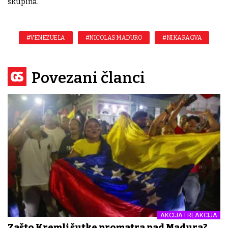
skupina.
#VENEZUELA
#NICOLAS MADURO
#NIKARAGVA
Povezani članci
AKCIJA I REAKCIJA
Zašto Kremlj šutke promatra pad Madura?