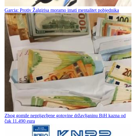
Garcia: Protiv Žalgirisa moramo imati mentalitet pobjednika
Zbog gomile neprijavljene gotovine državljaninu BiH kazna od
čak 11.490 eura