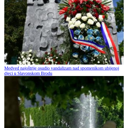
Medved najoštrije osudio vandalizam nad spomenikom ubijenoj
djeci u Slavonskom Brodu