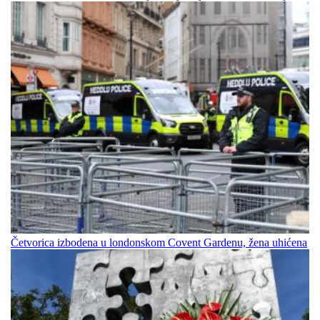
Četvorica izbodena u londonskom Covent Gardenu, žena uhićena