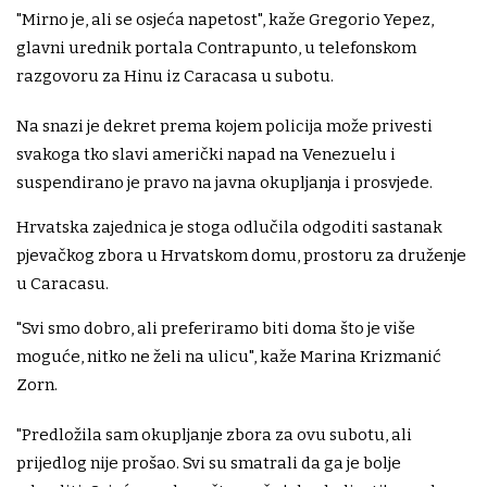
"Mirno je, ali se osjeća napetost", kaže Gregorio Yepez,
glavni urednik portala Contrapunto, u telefonskom
razgovoru za Hinu iz Caracasa u subotu.
Na snazi je dekret prema kojem policija može privesti
svakoga tko slavi američki napad na Venezuelu i
suspendirano je pravo na javna okupljanja i prosvjede.
Hrvatska zajednica je stoga odlučila odgoditi sastanak
pjevačkog zbora u Hrvatskom domu, prostoru za druženje
u Caracasu.
"Svi smo dobro, ali preferiramo biti doma što je više
moguće, nitko ne želi na ulicu", kaže Marina Krizmanić
Zorn.
"Predložila sam okupljanje zbora za ovu subotu, ali
prijedlog nije prošao. Svi su smatrali da ga je bolje