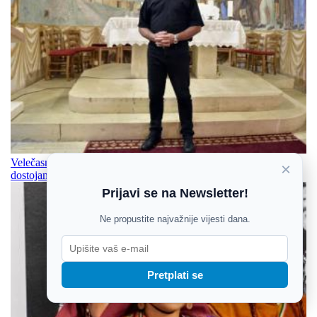
Velečasni Stjepan Zeba, sudionik ratnih vremena: Zadržati svoje
×
dostojanstvo i čuvati svoje, i po cijenu života
Prijavi se na Newsletter!
Ne propustite najvažnije vijesti dana.
Pretplati se