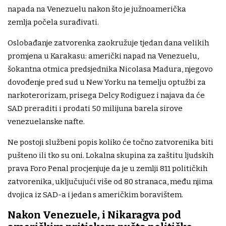
napada na Venezuelu nakon što je južnoamerička
zemlja počela surađivati.
Oslobađanje zatvorenka zaokružuje tjedan dana velikih
promjena u Karakasu: američki napad na Venezuelu,
šokantna otmica predsjednika Nicolasa Madura, njegovo
dovođenje pred sud u New Yorku na temelju optužbi za
narkoterorizam, prisega Delcy Rodiguez i najava da će
SAD preraditi i prodati 50 milijuna barela sirove
venezuelanske nafte.
Ne postoji službeni popis koliko će točno zatvorenika biti
pušteno ili tko su oni. Lokalna skupina za zaštitu ljudskih
prava Foro Penal procjenjuje da je u zemlji 811 političkih
zatvorenika, uključujući više od 80 stranaca, među njima
dvojica iz SAD-a i jedan s američkim boravištem.
Nakon Venezuele, i Nikaragva pod