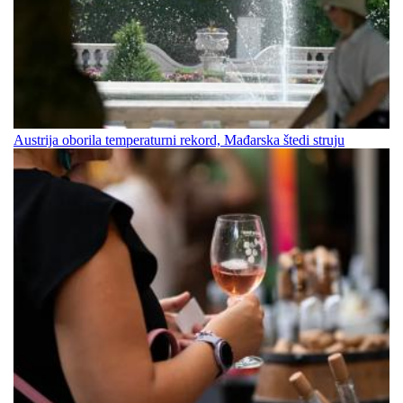
Austrija oborila temperaturni rekord, Mađarska štedi struju