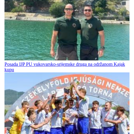
Posada IJP PU vukovarsko-srijemske druga na održanom Kajak
kupu