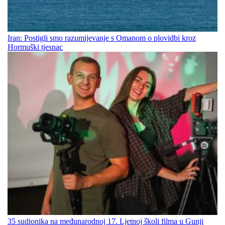
Iran: Postigli smo razumijevanje s Omanom o plovidbi kroz
Hormuški tjesnac
35 sudionika na međunarodnoj 17. Ljetnoj školi filma u Gunji