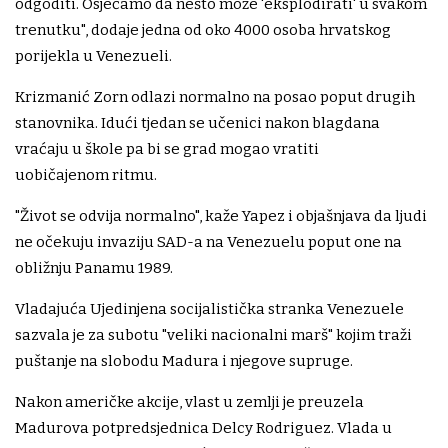
odgoditi. Osjećamo da nešto može 'eksplodirati' u svakom
trenutku", dodaje jedna od oko 4000 osoba hrvatskog
porijekla u Venezueli.
Krizmanić Zorn odlazi normalno na posao poput drugih
stanovnika. Idući tjedan se učenici nakon blagdana
vraćaju u škole pa bi se grad mogao vratiti
uobičajenom ritmu.
"Život se odvija normalno", kaže Yapez i objašnjava da ljudi
ne očekuju invaziju SAD-a na Venezuelu poput one na
obližnju Panamu 1989.
Vladajuća Ujedinjena socijalistička stranka Venezuele
sazvala je za subotu "veliki nacionalni marš" kojim traži
puštanje na slobodu Madura i njegove supruge.
Nakon američke akcije, vlast u zemlji je preuzela
Madurova potpredsjednica Delcy Rodriguez. Vlada u