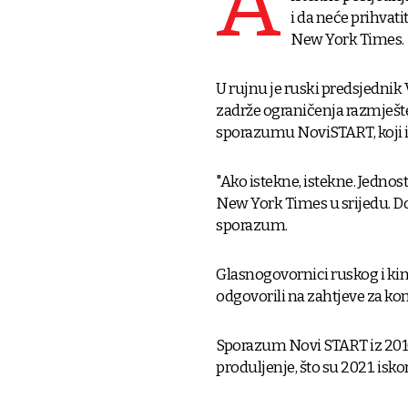
A
i da neće prihvati
New York Times.
U rujnu je ruski predsjednik
zadrže ograničenja razmješt
sporazumu NoviSTART, koji ist
"Ako istekne, istekne. Jedno
New York Times u srijedu. Dod
sporazum.
Glasnogovornici ruskog i k
odgovorili na zahtjeve za ko
Sporazum Novi START iz 2010
produljenje, što su 2021. iskor