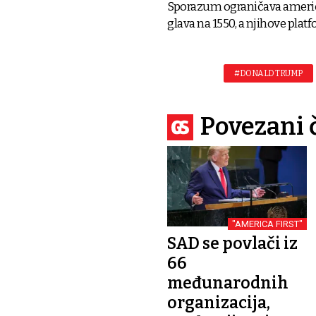
Sporazum ograničava američk
glava na 1550, a njihove plat
#DONALD TRUMP
Povezani 
"AMERICA FIRST"
SAD se povlači iz
66
međunarodnih
organizacija,