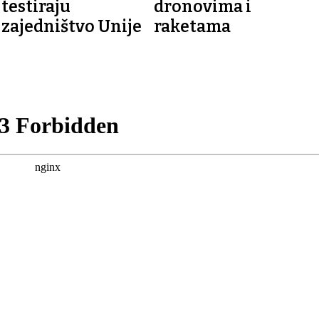
testiraju
dronovima i
zajedništvo Unije
raketama