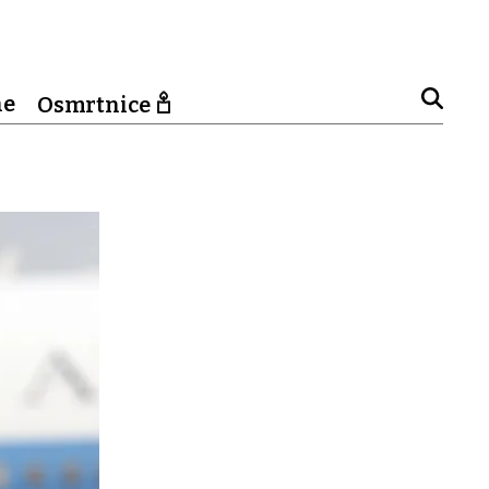
ne
Osmrtnice