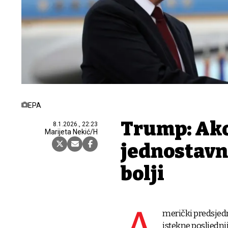
EPA
Trump: Ako
8.1.2026., 22:23
Marijeta Nekić/H
jednostavn
bolji
merički predsjedn
istekne posljedn