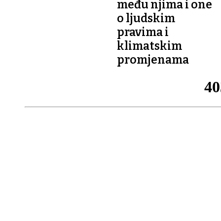
među njima i one
o ljudskim
pravima i
klimatskim
promjenama