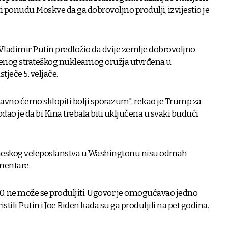
ti ponudu Moskve da ga dobrovoljno produlji, izvijestio je
 Vladimir Putin predložio da dvije zemlje dobrovoljno
enog strateškog nuklearnog oružja utvrđena u
ječe 5. veljače.
stavno ćemo sklopiti bolji sporazum", rekao je Trump za
ao je da bi Kina trebala biti uključena u svaki budući
ineskog veleposlanstva u Washingtonu nisu odmah
mentare.
. ne može se produljiti. Ugovor je omogućavao jedno
istili Putin i Joe Biden kada su ga produljili na pet godina.