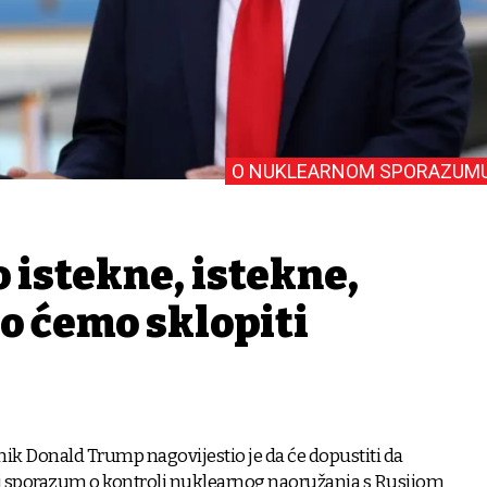
O NUKLEARNOM SPORAZUM
 istekne, istekne,
o ćemo sklopiti
ik Donald Trump nagovijestio je da će dopustiti da
ji sporazum o kontroli nuklearnog naoružanja s Rusijom