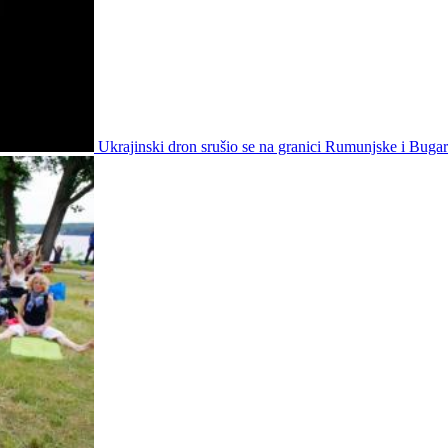
Ukrajinski dron srušio se na granici Rumunjske i Buga