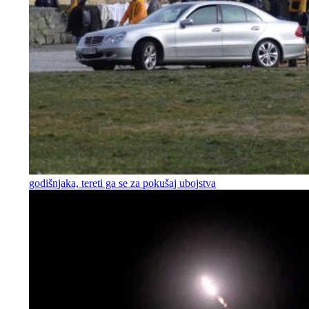
godišnjaka, tereti ga se za pokušaj ubojstva