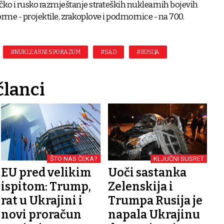
o i rusko razmještanje strateških nuklearnih bojevih
forme - projektile, zrakoplove i podmornice - na 700.
#NUKLEARNI SPORAZUM
#SAD
#RUSIJA
članci
ŠTO NAS ČEKA?
KLJUČNI SUSRET
EU pred velikim
Uoči sastanka
ispitom: Trump,
Zelenskija i
rat u Ukrajini i
Trumpa Rusija je
novi proračun
napala Ukrajinu