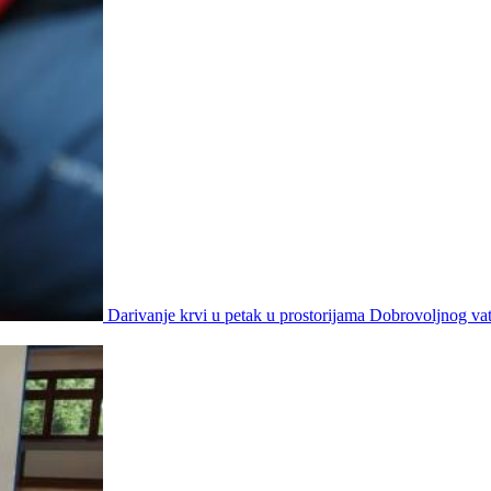
Darivanje krvi u petak u prostorijama Dobrovoljnog va