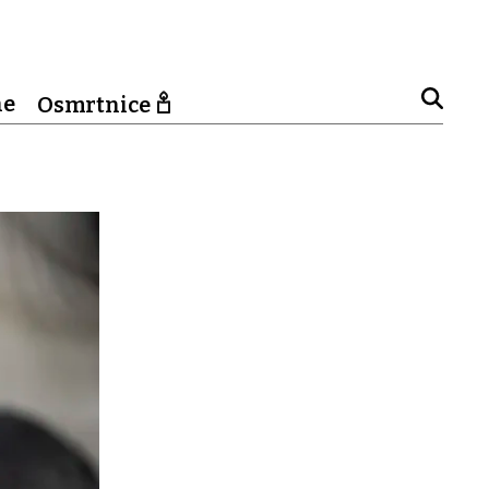
ne
Osmrtnice