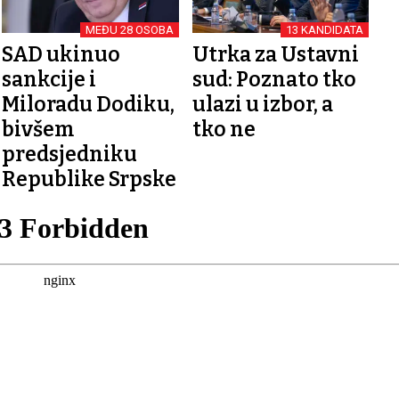
MEĐU 28 OSOBA
13 KANDIDATA
SAD ukinuo
Utrka za Ustavni
sankcije i
sud: Poznato tko
Miloradu Dodiku,
ulazi u izbor, a
bivšem
tko ne
predsjedniku
Republike Srpske