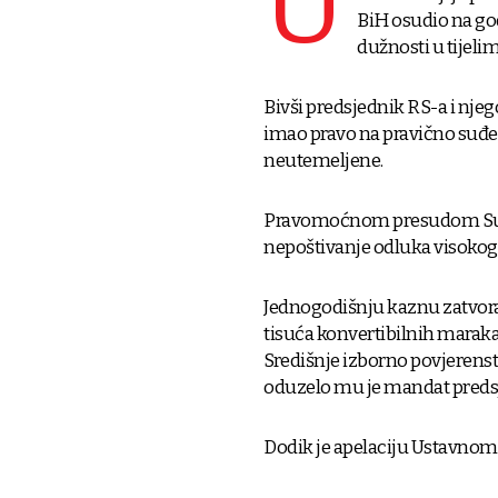
U
BiH osudio na go
dužnosti u tijelim
Bivši predsjednik RS-a i njeg
imao pravo na pravično suđen
neutemeljene.
Pravomoćnom presudom Suda 
nepoštivanje odluka visokog p
Jednogodišnju kaznu zatvora
tisuća konvertibilnih maraka
Središnje izborno povjerens
oduzelo mu je mandat predsj
Dodik je apelaciju Ustavnom 