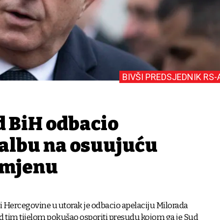
BIVŠI PREDSJEDNIK RS-
d BiH odbacio
albu na osuđujuću
smjenu
i Hercegovine u utorak je odbacio apelaciju Milorada
ed tim tijelom pokušao osporiti presudu kojom ga je Sud