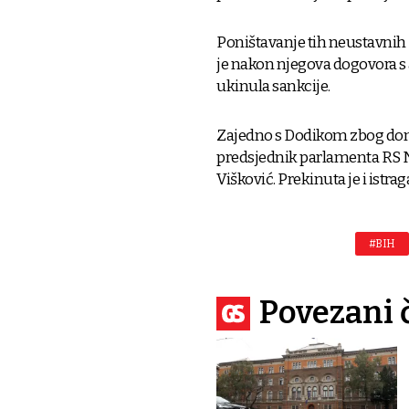
Poništavanje tih neustavnih 
je nakon njegova dogovora s
ukinula sankcije.
Zajedno s Dodikom zbog don
predsjednik parlamenta RS N
Višković. Prekinuta je i istrag
#BIH
Povezani 