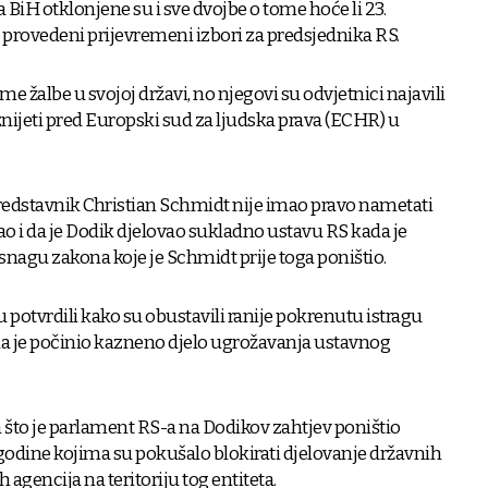
iH otklonjene su i sve dvojbe o tome hoće li 23.
i provedeni prijevremeni izbori za predsjednika RS.
e žalbe u svojoj državi, no njegovi su odvjetnici najavili
znijeti pred Europski sud za ljudska prava (ECHR) u
predstavnik Christian Schmidt nije imao pravo nametati
 i da je Dodik djelovao sukladno ustavu RS kada je
snagu zakona koje je Schmidt prije toga poništio.
su potvrdili kako su obustavili ranije pokrenutu istragu
a je počinio kazneno djelo ugrožavanja ustavnog
što je parlament RS-a na Dodikov zahtjev poništio
odine kojima su pokušalo blokirati djelovanje državnih
h agencija na teritoriju tog entiteta.