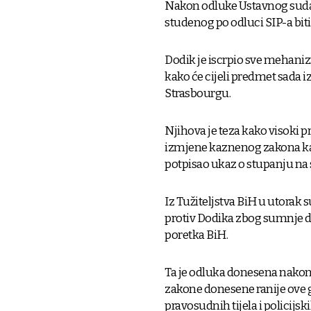
Nakon odluke Ustavnog suda B
studenog po odluci SIP-a bit
Dodik je iscrpio sve mehanizm
kako će cijeli predmet sada i
Strasbourgu.
Njihova je teza kako visoki 
izmjene kaznenog zakona kao
potpisao ukaz o stupanju na 
Iz Tužiteljstva BiH u utorak 
protiv Dodika zbog sumnje d
poretka BiH.
Ta je odluka donesena nakon 
zakone donesene ranije ove g
pravosudnih tijela i policijski