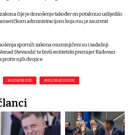
zakona čije je donošenje također on potaknuo uslijedilo
 američkom administracijom koja mu je zauzvrat
ošenja spornih zakona osumnjičeni su i sadašnji
enad Stevandić te bivši entitetski premijer Radovan
a protiv njih dvojice.
#USTAVNI SUD
#MILORAD DODIK
članci