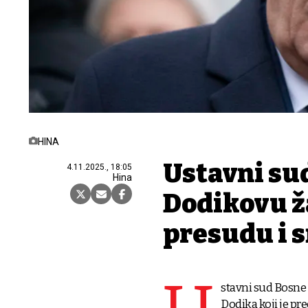
HINA
Ustavni su
4.11.2025., 18:05
Hina
Dodikovu ž
presudu i 
stavni sud Bosne 
Dodika koji je pr