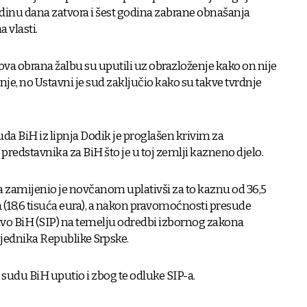
dinu dana zatvora i šest godina zabrane obnašanja
a vlasti.
ova obrana žalbu su uputili uz obrazloženje kako on nije
je, no Ustavni je sud zaključio kako su takve tvrdnje
BiH iz lipnja Dodik je proglašen krivim za
redstavnika za BiH što je u toj zemlji kazneno djelo.
 zamijenio je novčanom uplativši za to kaznu od 36,5
 (18,6 tisuća eura), a nakon pravomoćnosti presude
tvo BiH (SIP) na temelju odredbi izbornog zakona
ednika Republike Srpske.
sudu BiH uputio i zbog te odluke SIP-a.