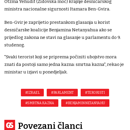
Otzma Yehudit (Židovska moć) krajnje desničarskog
ministra nacionalne sigurnosti Itamara Ben-Gvira.
Ben-Gvir je zaprijetio prestankom glasanja u korist
desničarske koalicije Benjamina Netanyahua ako se
prijedlog zakona ne stavi na glasanje u parlamentu do 9.
studenog.
"Svaki terorist koji se priprema počiniti ubojstvo mora
znati da postoji samo jedna kazna: smrtna kazna", rekao je
ministar u izjavi u ponedjeljak.
#IZRAEL
#PARLAMENT
#TERORISTI
#SMRTNA KAZNA
#BENJAMIN NETANYAHU
Povezani članci