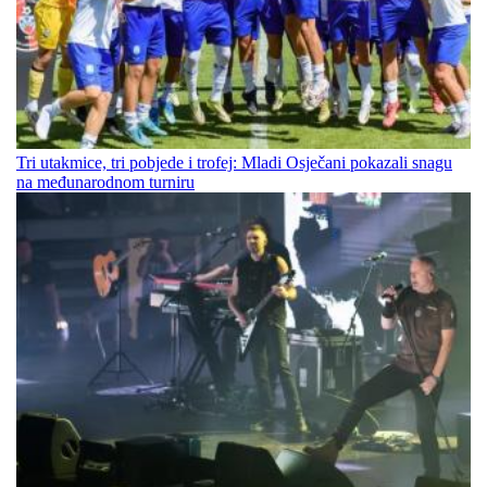
Tri utakmice, tri pobjede i trofej: Mladi Osječani pokazali snagu
na međunarodnom turniru