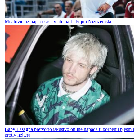
Mijatović uz najjači sastav ide na Latviju i Nizozemsku
Baby Lasagna pretvorio iskustvo online napada u borbenu pjesmu
protiv hejtera