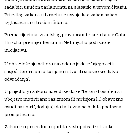
sada biti upućen parlamentu na glasanje u prvom čitanju.
Prijedlog zakona u Izraelu se usvaja kao zakon nakon
izglasavanja u trećem čitanju.
Prema riječima izraelskog pravobranitelja za taoce Gala
Hirscha, premijer Benjamin Netanyahu podržao je
inicijativu.
U obrazloženju odbora navedeno je da je "njegov cilj
sasjeći terorizam u korijenu i stvoriti snažno sredstvo
odvraćanja".
U prijedlogu zakona navodi se da se "terorist osuđen za
ubojstvo motivirano rasizmom ili mržnjom (...) obavezno
osudi na smrt", dodajući da ta kazna ne bi bila podložna
preispitivanju.
Zakon je u proceduru uputila zastupnica iz stranke