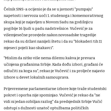
Čelnik SNS-a ocijenio je da se u javnosti "pumpaju"
napetosti i nervoza uoči 1. studenoga i komemorativnog
skupa koji je najavljen u Novom Sadu na godišnjicu
pogibije 16 ljudi u padu nadstrešnice. Vučević je za
višemjesečne prosvjede nakon novosadske tragedije
rekao da su državi nanijeli štetu i da su "blokaderi tih 11
mjeseci pojeli kao skakavci".
"Mislim da nitko više nema dilemu kakva je prevara
učinjena građanima Srbije. Kada dođu izbori, građani će
odlučiti za koga su", rekao je Vučević i za proljeće najavio
izbore u devet lokalnih samouprava.
Prijevremene parlamentarne izbore koje traže studentski
pokret i oporba nije spominjao. Vučević je rekao da "ne
vidi ni jedan ozbiljan razlog" da predsjednik Srbije Vučić
odstupi s dužnosti unatoč optužbama političkih