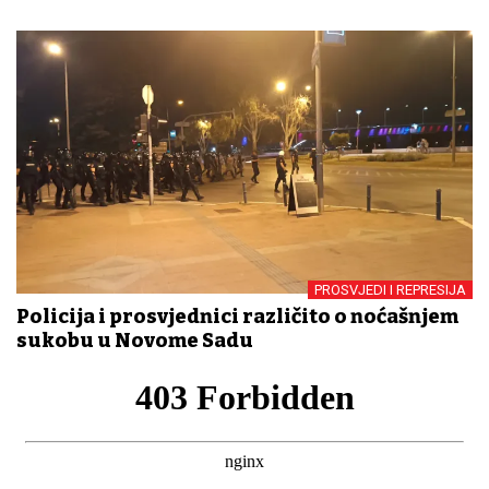
PROSVJEDI I REPRESIJA
Policija i prosvjednici različito o noćašnjem
sukobu u Novome Sadu