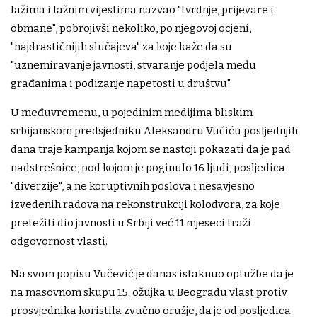
lažima i lažnim vijestima nazvao "tvrdnje, prijevare i
obmane", pobrojivši nekoliko, po njegovoj ocjeni,
"najdrastičnijih slučajeva" za koje kaže da su
"uznemiravanje javnosti, stvaranje podjela među
građanima i podizanje napetosti u društvu".
U međuvremenu, u pojedinim medijima bliskim
srbijanskom predsjedniku Aleksandru Vučiću posljednjih
dana traje kampanja kojom se nastoji pokazati da je pad
nadstrešnice, pod kojom je poginulo 16 ljudi, posljedica
"diverzije", a ne koruptivnih poslova i nesavjesno
izvedenih radova na rekonstrukciji kolodvora, za koje
pretežiti dio javnosti u Srbiji već 11 mjeseci traži
odgovornost vlasti.
Na svom popisu Vučević je danas istaknuo optužbe da je
na masovnom skupu 15. ožujka u Beogradu vlast protiv
prosvjednika koristila zvučno oružje, da je od posljedica