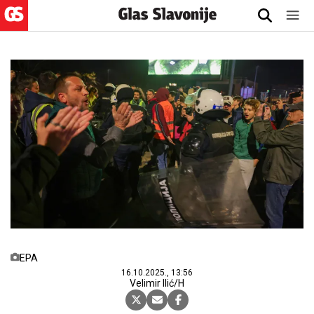
EPA
16.10.2025., 13:56
Velimir Ilić/H