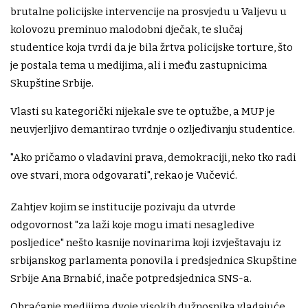
brutalne policijske intervencije na prosvjedu u Valjevu u
kolovozu preminuo malodobni dječak, te slučaj
studentice koja tvrdi da je bila žrtva policijske torture, što
je postala tema u medijima, ali i među zastupnicima
Skupštine Srbije.
Vlasti su kategorički nijekale sve te optužbe, a MUP je
neuvjerljivo demantirao tvrdnje o ozljeđivanju studentice.
"Ako pričamo o vladavini prava, demokraciji, neko tko radi
ove stvari, mora odgovarati", rekao je Vučević.
Zahtjev kojim se institucije pozivaju da utvrde
odgovornost "za laži koje mogu imati nesagledive
posljedice" nešto kasnije novinarima koji izvještavaju iz
srbijanskog parlamenta ponovila i predsjednica Skupštine
Srbije Ana Brnabić, inače potpredsjednica SNS-a.
Obraćanje medijima dvoje visokih dužnosnika vladajuće