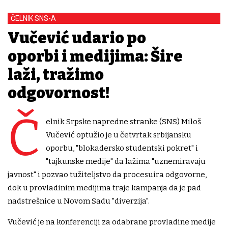
ČELNIK SNS-A
Vučević udario po
oporbi i medijima: Šire
laži, tražimo
odgovornost!
Č
elnik Srpske napredne stranke (SNS) Miloš
Vučević optužio je u četvrtak srbijansku
oporbu, "blokadersko studentski pokret" i
"tajkunske medije" da lažima "uznemiravaju
javnost" i pozvao tužiteljstvo da procesuira odgovorne,
dok u provladinim medijima traje kampanja da je pad
nadstrešnice u Novom Sadu "diverzija".
Vučević je na konferenciji za odabrane provladine medije