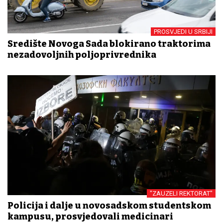
PROSVJEDI U SRBIJI
Središte Novoga Sada blokirano traktorima
nezadovoljnih poljoprivrednika
"ZAUZELI REKTORAT"
Policija i dalje u novosadskom studentskom
kampusu, prosvjedovali medicinari