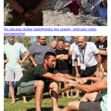
Na ulicama stotine maloljetnika bez pratnje, prihvatni centri
preopterećeni