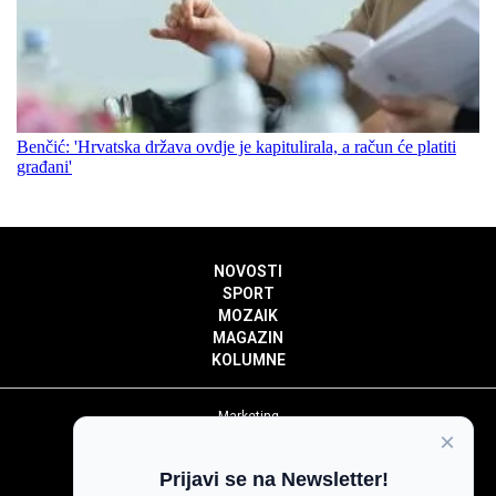
Benčić: 'Hrvatska država ovdje je kapitulirala, a račun će platiti
građani'
NOVOSTI
SPORT
MOZAIK
MAGAZIN
KOLUMNE
Marketing
×
Politika privatnosti
Politika kolačića
Prijavi se na Newsletter!
Impressum