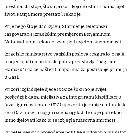
preslabu da stoje, što su prizori koji će ostati s nama cijeli
život. Patnja mora prestati", rekao je.
Prije nego što je dao izjavu, Starmer je telefonski
razgovarao s izraelskim premijerom Benjaminom
Netanyahuom, rekao je izvor pod uvjetom anonimnosti.
Izraelsko ministarstvo vanjskih poslova reagiralo je na X-
u ocjenjujući da britanski potez predstavlja "nagradu
Hamasu" i da će naštetiti naporima za postizanje primirja
u Gazi.
Prizori izgladnjele djece iz Gaze šokirao je svijet
posljednjih dana. Inicijativa za integriranu klasifikaciju
faza sigurnosti hrane (IPC) upozorila je ranije u utorak da
se u Gazi razvija najgori scenarij gladi te da je potrebno
hitno djelovati kako bi se izbjegla masovna smrtnost.
Izrael je negirao provođenje politike gladovanja. Ministar