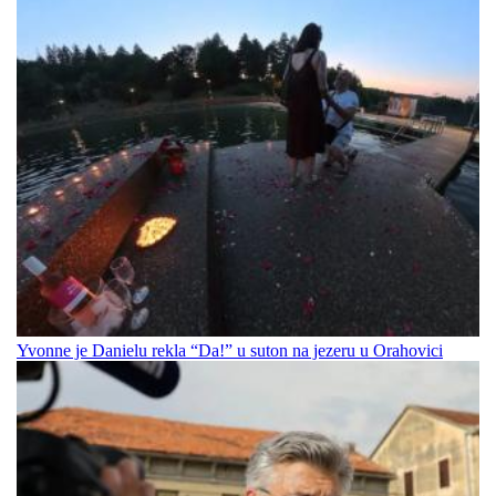
Yvonne je Danielu rekla “Da!” u suton na jezeru u Orahovici