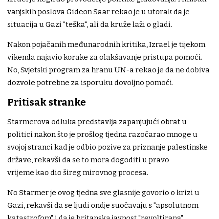
vanjskih poslova Gideon Saar rekao je u utorak da je
situacija u Gazi "teška", ali da kruže laži o gladi.
Nakon pojačanih međunarodnih kritika, Izrael je tijekom
vikenda najavio korake za olakšavanje pristupa pomoći.
No, Svjetski program za hranu UN-a rekao je da ne dobiva
dozvole potrebne za isporuku dovoljno pomoći.
Pritisak stranke
Starmerova odluka predstavlja zapanjujući obrat u
politici nakon što je prošlog tjedna razočarao mnoge u
svojoj stranci kad je odbio pozive za priznanje palestinske
države, rekavši da se to mora dogoditi u pravo
vrijeme kao dio šireg mirovnog procesa.
No Starmer je ovog tjedna sve glasnije govorio o krizi u
Gazi, rekavši da se ljudi ondje suočavaju s "apsolutnom
katastrofom" i da je britanska javnost "revoltirana"