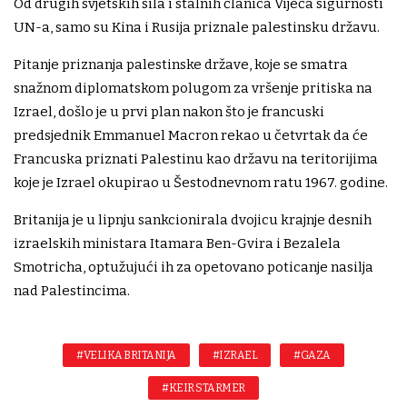
Od drugih svjetskih sila i stalnih članica Vijeća sigurnosti
UN-a, samo su Kina i Rusija priznale palestinsku državu.
Pitanje priznanja palestinske države, koje se smatra
snažnom diplomatskom polugom za vršenje pritiska na
Izrael, došlo je u prvi plan nakon što je francuski
predsjednik Emmanuel Macron rekao u četvrtak da će
Francuska priznati Palestinu kao državu na teritorijima
koje je Izrael okupirao u Šestodnevnom ratu 1967. godine.
Britanija je u lipnju sankcionirala dvojicu krajnje desnih
izraelskih ministara Itamara Ben-Gvira i Bezalela
Smotricha, optužujući ih za opetovano poticanje nasilja
nad Palestincima.
#VELIKA BRITANIJA
#IZRAEL
#GAZA
#KEIR STARMER