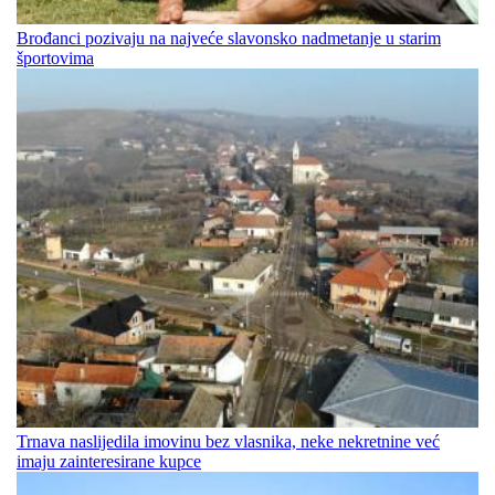
Brođanci pozivaju na najveće slavonsko nadmetanje u starim
športovima
Trnava naslijedila imovinu bez vlasnika, neke nekretnine već
imaju zainteresirane kupce