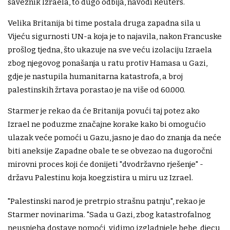
saveznik Izraela, to dugo odbija, navodi Reuters.
Velika Britanija bi time postala druga zapadna sila u
Vijeću sigurnosti UN-a koja je to najavila, nakon Francuske
prošlog tjedna, što ukazuje na sve veću izolaciju Izraela
zbog njegovog ponašanja u ratu protiv Hamasa u Gazi,
gdje je nastupila humanitarna katastrofa, a broj
palestinskih žrtava porastao je na više od 60.000.
Starmer je rekao da će Britanija povući taj potez ako
Izrael ne poduzme značajne korake kako bi omogućio
ulazak veće pomoći u Gazu, jasno je dao do znanja da neće
biti aneksije Zapadne obale te se obvezao na dugoročni
mirovni proces koji će donijeti "dvodržavno rješenje" -
državu Palestinu koja koegzistira u miru uz Izrael.
"Palestinski narod je pretrpio strašnu patnju", rekao je
Starmer novinarima. "Sada u Gazi, zbog katastrofalnog
neuspjeha dostave pomoći, vidimo izgladnjele bebe, djecu