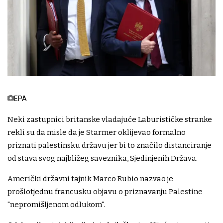
EPA
Neki zastupnici britanske vladajuće Laburističke stranke
rekli su da misle da je Starmer oklijevao formalno
priznati palestinsku državu jer bi to značilo distanciranje
od stava svog najbližeg saveznika, Sjedinjenih Država.
Američki državni tajnik Marco Rubio nazvao je
prošlotjednu francusku objavu o priznavanju Palestine
"nepromišljenom odlukom".