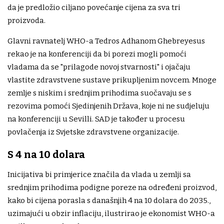
da je predložio ciljano povećanje cijena za sva tri
proizvoda.
Glavni ravnatelj WHO-a Tedros Adhanom Ghebreyesus
rekao je na konferenciji da bi porezi mogli pomoći
vladama da se "prilagode novoj stvarnosti" i ojačaju
vlastite zdravstvene sustave prikupljenim novcem. Mnoge
zemlje s niskim i srednjim prihodima suočavaju se s
rezovima pomoći Sjedinjenih Država, koje ni ne sudjeluju
na konferenciji u Sevilli. SAD je također u procesu
povlačenja iz Svjetske zdravstvene organizacije.
S 4 na 10 dolara
Inicijativa bi primjerice značila da vlada u zemlji sa
srednjim prihodima podigne poreze na određeni proizvod,
kako bi cijena porasla s današnjih 4 na 10 dolara do 2035.,
uzimajući u obzir inflaciju, ilustrirao je ekonomist WHO-a