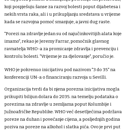
koji pospješuju šanse za razvoj bolesti poput dijabetesa i
nekih vrsta raka, ali i u prikupljanju sredstava u vrijeme
kada se razvojna pomoć smanjuje, a javni dug raste.
"Porezi na zdravlje jedan su od najučinkovitijih alata koje
imamo", rekao je Jeremy Farrar, pomoćnik glavnog
ravnatelja WHO-a za promicanje zdravlja i prevenciju i
kontrolu bolesti. "Vrijeme je za djelovanje", poručio je.
WHO je pokrenuo inicijativu pod nazivom "3 do 35" na
konferenciji UN-a o financiranju razvoja u Sevilli.
Organizacija tvrdi da bi njena porezna inicijativa mogla
prikupiti bilijun dolara do 2035. na temelju podataka o
porezima na zdravlje u zemljama poput Kolumbije i
Južnoafričke Republike. WHO već desetljećima podržava
poreze na duhan i povećanje cijena, a posljednjih godina
poziva na poreze na alkohol i slatka pića. Ovo je prvi put