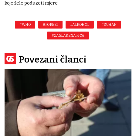
koje žele poduzeti mjere.
#WHO
#POREZI
#ALKOHOL
#DUHAN
#ZASLAĐENA PIĆA
Povezani članci