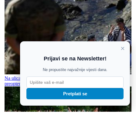
×
Prijavi se na Newsletter!
Ne propustite najvažnije vijesti dana.
Na ulicama stotine maloljetnika bez pratnje, prihvatni centri
preopterećeni
Pretplati se