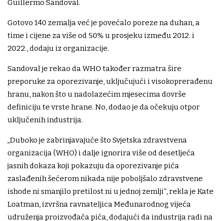
Guillermo Sandoval.
Gotovo 140 zemalja već je povećalo poreze na duhan, a
time i cijene za više od 50% u prosjeku između 2012. i
2022., dodaju iz organizacije.
Sandoval je rekao da WHO također razmatra šire
preporuke za oporezivanje, uključujući i visokoprerađenu
hranu, nakon što u nadolazećim mjesecima dovrše
definiciju te vrste hrane. No, dodao je da očekuju otpor
uključenih industrija.
„Duboko je zabrinjavajuće što Svjetska zdravstvena
organizacija (WHO) i dalje ignorira više od desetljeća
jasnih dokaza koji pokazuju da oporezivanje pića
zaslađenih šećerom nikada nije poboljšalo zdravstvene
ishode ni smanjilo pretilost ni u jednoj zemlji“, rekla je Kate
Loatman, izvršna ravnateljica Međunarodnog vijeća
udruženja proizvođača pića, dodajući da industrija radi na