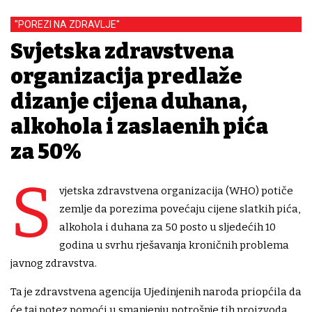
"POREZI NA ZDRAVLJE"
Svjetska zdravstvena
organizacija predlaže
dizanje cijena duhana,
alkohola i zaslađenih pića
za 50%
S
vjetska zdravstvena organizacija (WHO) potiče
zemlje da porezima povećaju cijene slatkih pića,
alkohola i duhana za 50 posto u sljedećih 10
godina u svrhu rješavanja kroničnih problema
javnog zdravstva.
Ta je zdravstvena agencija Ujedinjenih naroda priopćila da
će taj potez pomoći u smanjenju potrošnje tih proizvoda,