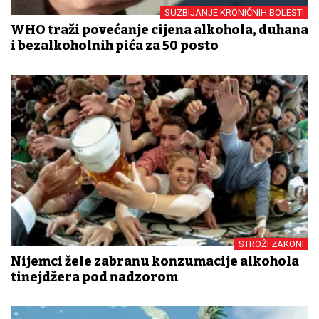
SUZBIJANJE KRONIČNIH BOLESTI
WHO traži povećanje cijena alkohola, duhana
i bezalkoholnih pića za 50 posto
STROŽI ZAKONI
Nijemci žele zabranu konzumacije alkohola
tinejdžera pod nadzorom