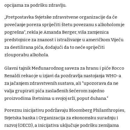
opcijama za podršku zdravlju.
„Pretpostavka Svjetske zdravstvene organizacije da će
povećanje poreza spriječiti štetu povezanu s alkoholom je
pogrešna“, rekla je Amanda Berger, viša zamjenica
predstojnice za znanost i istraživanje u američkom Vijeću
za destilirana pića, dodajući da to neće spriječiti
zlouporabu alkohola.
Glavni tajnik Međunarodnog saveza za hranu i piće Rocco
Renaldi rekao je u izjavi da pozdravlja nastojanja WHO-a
za jačanjem zdravstvenih sustava, ali "upozorava da ne
valja grupirati pića zaslađenih šećerom zajedno
proizvodima štetnima u svojoj srži, poput duhana."
Poreznu inicijativu podržavaju Bloomberg Philanthropies,
Svjetska banka i Organizacija za ekonomsku suradnju i
razvoj (OECD), a inicijativa uključuje podršku zemljama