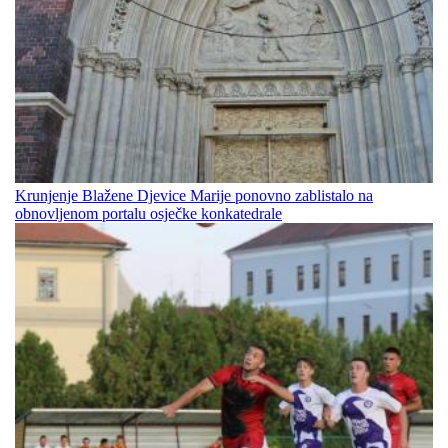
Krunjenje Blažene Djevice Marije ponovno zablistalo na
obnovljenom portalu osječke konkatedrale