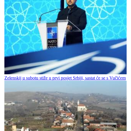
Zelenskij u subotu stiže u prvi posjet Srbiji, sastat će se s Vučićem