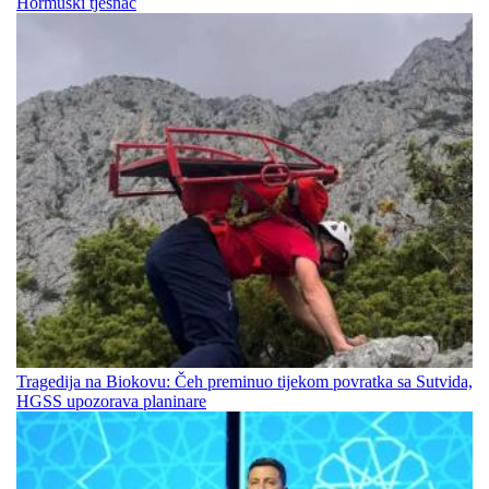
Hormuški tjesnac
Tragedija na Biokovu: Čeh preminuo tijekom povratka sa Sutvida,
HGSS upozorava planinare