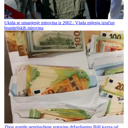
Ukida se umanjenje mirovina iz 2002.: Vlada mijenja izračun
braniteljskih mirovina
Zbog gomile neprijavljene gotovine državljaninu BiH kazna od