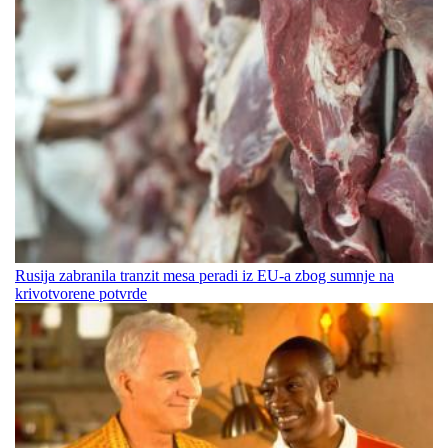
Rusija zabranila tranzit mesa peradi iz EU-a zbog sumnje na
krivotvorene potvrde