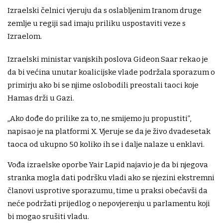
Izraelski čelnici vjeruju da s oslabljenim Iranom druge
zemlje u regiji sad imaju priliku uspostaviti veze s
Izraelom.
Izraelski ministar vanjskih poslova Gideon Saar rekao je
da bi većina unutar koalicijske vlade podržala sporazum o
primirju ako bi se njime oslobodili preostali taoci koje
Hamas drži u Gazi.
„Ako dođe do prilike za to, ne smijemo ju propustiti”,
napisao je na platformi X. Vjeruje se da je živo dvadesetak
taoca od ukupno 50 koliko ih se i dalje nalaze u enklavi.
Vođa izraelske oporbe Yair Lapid najavio je da bi njegova
stranka mogla dati podršku vladi ako se njezini ekstremni
članovi usprotive sporazumu, time u praksi obećavši da
neće podržati prijedlog o nepovjerenju u parlamentu koji
bi mogao srušiti vladu.