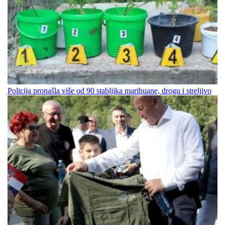
Policija pronašla više od 90 stabljika marihuane, drogu i streljivo