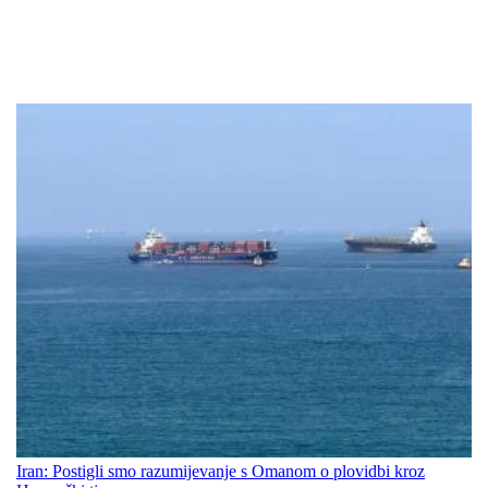
Iran: Postigli smo razumijevanje s Omanom o plovidbi kroz