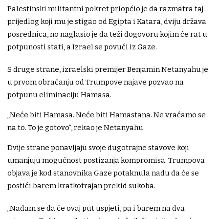
Palestinski militantni pokret priopćio je da razmatra taj
prijedlog koji mu je stigao od Egipta i Katara, dviju država
posrednica, no naglasio je da teži dogovoru kojim će rat u
potpunosti stati, a Izrael se povući iz Gaze.
S druge strane, izraelski premijer Benjamin Netanyahu je
u prvom obraćanju od Trumpove najave pozvao na
potpunu eliminaciju Hamasa.
„Neće biti Hamasa. Neće biti Hamastana. Ne vraćamo se
na to. To je gotovo”, rekao je Netanyahu.
Dvije strane ponavljaju svoje dugotrajne stavove koji
umanjuju mogućnost postizanja kompromisa. Trumpova
objava je kod stanovnika Gaze potaknula nadu da će se
postići barem kratkotrajan prekid sukoba.
„Nadam se da će ovaj put uspjeti, pa i barem na dva