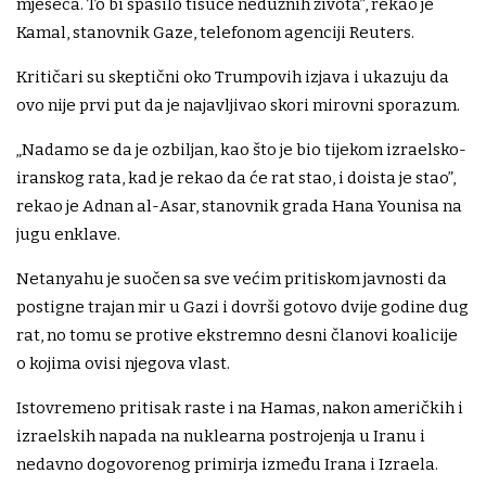
mjeseca. To bi spasilo tisuće nedužnih života”, rekao je
Kamal, stanovnik Gaze, telefonom agenciji Reuters.
Kritičari su skeptični oko Trumpovih izjava i ukazuju da
ovo nije prvi put da je najavljivao skori mirovni sporazum.
„Nadamo se da je ozbiljan, kao što je bio tijekom izraelsko-
iranskog rata, kad je rekao da će rat stao, i doista je stao”,
rekao je Adnan al-Asar, stanovnik grada Hana Younisa na
jugu enklave.
Netanyahu je suočen sa sve većim pritiskom javnosti da
postigne trajan mir u Gazi i dovrši gotovo dvije godine dug
rat, no tomu se protive ekstremno desni članovi koalicije
o kojima ovisi njegova vlast.
Istovremeno pritisak raste i na Hamas, nakon američkih i
izraelskih napada na nuklearna postrojenja u Iranu i
nedavno dogovorenog primirja između Irana i Izraela.