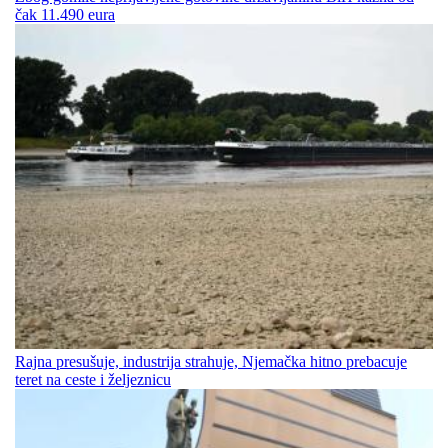
čak 11.490 eura
Rajna presušuje, industrija strahuje, Njemačka hitno prebacuje
teret na ceste i željeznicu