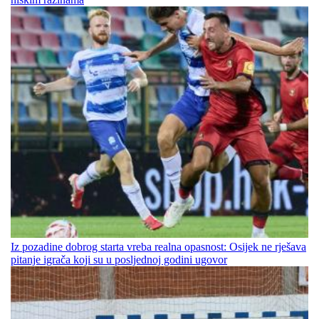
Iz pozadine dobrog starta vreba realna opasnost: Osijek ne rješava
pitanje igrača koji su u posljednoj godini ugovor