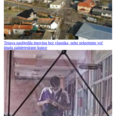
Trnava naslijedila imovinu bez vlasnika, neke nekretnine već
imaju zainteresirane kupce