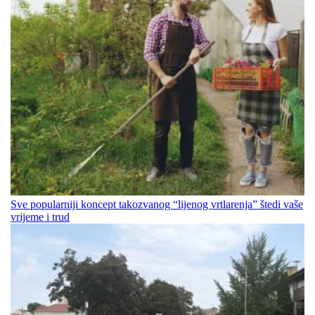
Sve popularniji koncept takozvanog “lijenog vrtlarenja” štedi vaše
vrijeme i trud