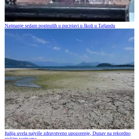
Najmanje sedam poginulih u pucnjavi u školi u Tajlandu
Italija uvela najviše zdravstveno upozorenje, Dunav na rekordno
niskim razinama