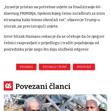
„Izrael je pristao na potrebne uvjete za finaliziranje 60-
dnevnog PRIMIRJA, tijekom kojeg ćemo surađivati ​​sa svim
stranama kako bismo okončali rat“, objavio je Trump u
utorak, ne precizirajući uvjete.
Izvor blizak Hamasu rekao je da se očekuje da će njegovi
čelnici raspravljati o prijedlogu i tražiti pojašnjenja od
posrednika prije nego što daju službeni odgovor.
#HAMAS
#DONALD TRUMP
#PRIMIRJE
Povezani članci