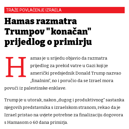
TRAŽE POVLAČENJE IZRAELA
Hamas razmatra
Trumpov "konačan"
prijedlog o primirju
H
amas je u srijedu objavio da razmatra
prijedlog za prekid vatre u Gazi koji je
američki predsjednik Donald Trump nazvao
„finalnim”, no i poručio da se Izrael mora
povući iz palestinske enklave.
Trump je u utorak, nakon „dugog i produktivnog” sastanka
njegovih predstavnika s izraelskom stranom, rekao da je
Izrael pristao na uvjete potrebne za finalizaciju dogovora
s Hamasom o 60 dana primirja.