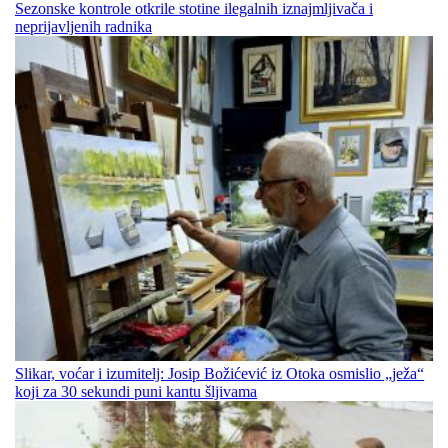
Sezonske kontrole otkrile stotine ilegalnih iznajmljivača i
neprijavljenih radnika
Slikar, voćar i izumitelj: Josip Božićević iz Otoka osmislio „ježa“
koji za 30 sekundi puni kantu šljivama