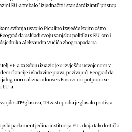
razini EU-a trebalo "izjednačiti i standardizirati" pristup
om svibnja usvojio Piculino izvješće kojim oštro
iva Beograd da uskladi svoju vanjsku politiku s EU-om i
predsjednika Aleksandra Vučića zbog napada na
itelj EP-a za Srbiju izrazio je u izvješću usvojenom 7.
 demokracije i vladavine prava, pozivajući Beograd da
 dijalog, normalizira odnose s Kosovom i potpuno se
m EU-a.
ojili s 419 glasova, 113 zastupnika je glasalo protiv, a
opski parlament jedina institucija EU-a koja tako kritički