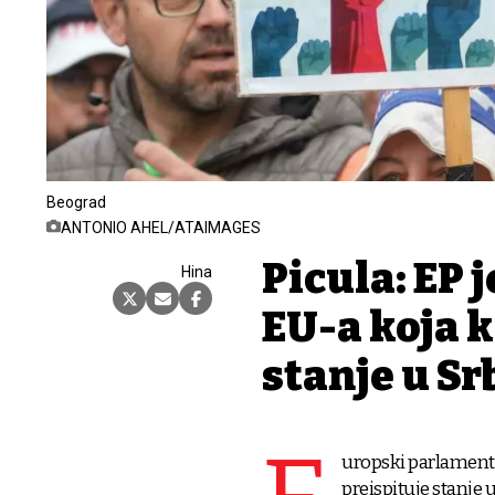
Beograd
ANTONIO AHEL/ATAIMAGES
Picula: EP 
Hina
EU-a koja k
stanje u Srb
uropski parlament j
preispituje stanje u