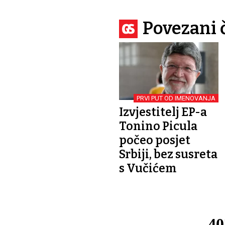
Povezani 
PRVI PUT OD IMENOVANJA
Izvjestitelj EP-a
Tonino Picula
počeo posjet
Srbiji, bez susreta
s Vučićem