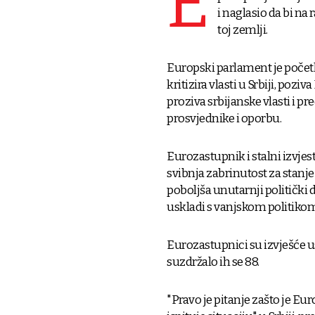
E
i naglasio da bi na 
toj zemlji.
Europski parlament je početk
kritizira vlasti u Srbiji, poz
proziva srbijanske vlasti i 
prosvjednike i oporbu.
Eurozastupnik i stalni izvjest
svibnja zabrinutost za stanje
poboljša unutarnji politički
uskladi s vanjskom politiko
Eurozastupnici su izvješće usv
suzdržalo ih se 88.
"Pravo je pitanje zašto je Eur