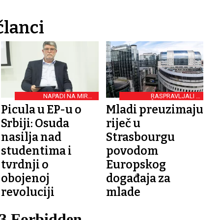
članci
NAPADI NA MIRNE
RASPRAVLJALI O
PROSVJEDNIKE
KLJUČNIM IZAZOVIMA
Picula u EP-u o
Mladi preuzimaju
Srbiji: Osuda
riječ u
nasilja nad
Strasbourgu
studentima i
povodom
tvrdnji o
Europskog
obojenoj
događaja za
revoluciji
mlade