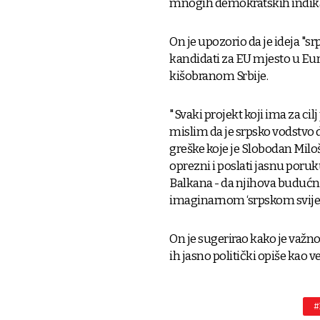
mnogih demokratskih indikato
On je upozorio da je ideja "sr
kandidati za EU mjesto u Eu
kišobranom Srbije.
"Svaki projekt koji ima za ci
mislim da je srpsko vodstvo
greške koje je Slobodan Miloš
oprezni i poslati jasnu poru
Balkana - da njihova budućno
imaginarnom ‘srpskom svijetu’
On je sugerirao kako je važno 
ih jasno politički opiše kao 
#