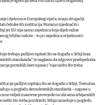
prenijela je agencija Beta Puculinu izjavu bugarskoj
ije i djelomice Europskog vijeća, imaju drugačiji
itati čelnike tih institucija. Moramo izjednačiti i
biji jer EU nije samo zajednica koja dijeli važne
og tržišta i valute – to je i zajednica vrijednosti i
e.
ije trebaju pažljivo ispitati što se događa u Srbiji koja
tskih standarada", te naglasio da odgovor predsjednika
ije proteklih šest mjeseci "nije nešto što treba
titucije pažljivo ispitaju što se događa u Srbiji. Trenutno,
nazaduju u pogledu demokratskih standarda – napose u
a smo vidjeli masovne prosvjede na ulicama srbijanskih
e nešto što treba pozdraviti. Srbija nazaduje u pogledu