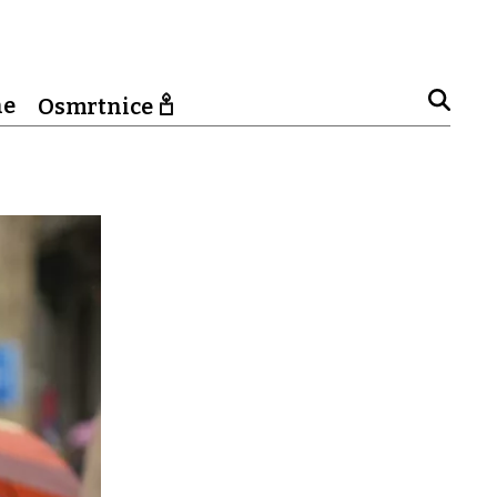
ne
Osmrtnice