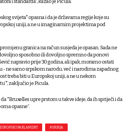
ra i standarda“, kazao je Picula.
pskog svijeta" opasna i da je državama regije koje su
ropskoj uniji, a ne u imaginarnim projektima pod
lj promjenu granica na račun susjeda je opasan. Sada ne
 dovoljno sposobno ili dovoljno spremno da ponovi
ević napravio prije 30 godina, ali ipak, moramo ostati
ku - ne samo srpskom narodu, već i narodima zapadnog
st treba biti u Europskoj uniji, a ne u nekom
", zaključio je Picula.
da "Bruxelles upre prstom u takve ideje, da ih spriječi i da
veoma opasne“.
EUROPSKI PARLAMENT
#SRBIJA