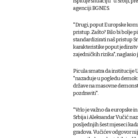
ispituje situaciju" u Srbiji, 
agenciji BGNES.
"Drugi, poput Europske komis
pristup. Zašto? Bilo bi bolje p
standardizirati naš pristup Sr
karakteristike poput jedinstven
zajedničkih rizika", naglasio j
Picula smatra da institucije Un
"nazaduje u pogledu demokra
države na masovne demonstrac
pozdraviti".
"Vrlo je važno da europske ins
Srbija i Aleksandar Vučić 
posljednjih šest mjeseci kad
gradova. Vučićev odgovor nij