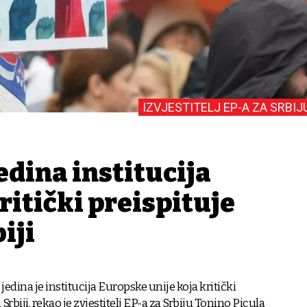
IZVJESTITELJ EP-A ZA SRBIJ
jedina institucija
ritički preispituje
iji
edina je institucija Europske unije koja kritički
 Srbiji, rekao je zvjestitelj EP-a za Srbiju Tonino Picula