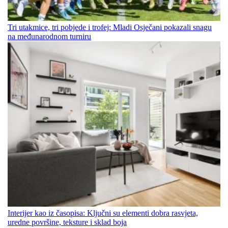
Tri utakmice, tri pobjede i trofej: Mladi Osječani pokazali snagu
na međunarodnom turniru
Interijer kao iz časopisa: Ključni su elementi dobra rasvjeta,
uredne površine, teksture i sklad boja