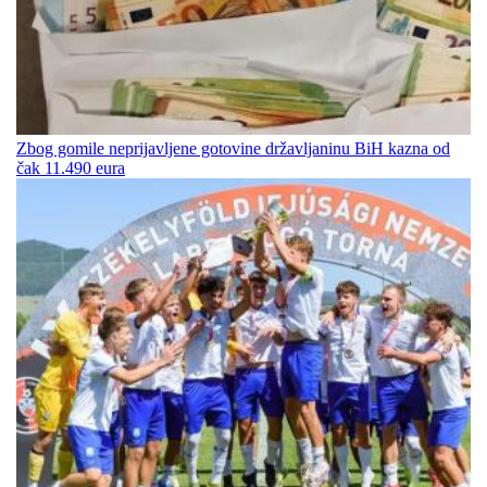
Zbog gomile neprijavljene gotovine državljaninu BiH kazna od
čak 11.490 eura