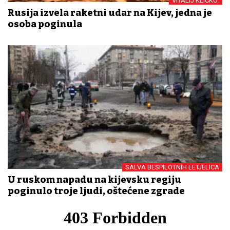
VITALIJ KLIČKO:
Rusija izvela raketni udar na Kijev, jedna je
osoba poginula
SALVA BESPILOTNIH LETJELICA
U ruskom napadu na kijevsku regiju
poginulo troje ljudi, oštećene zgrade