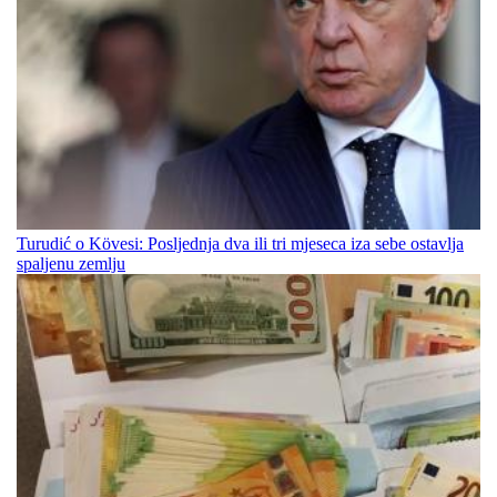
Turudić o Kövesi: Posljednja dva ili tri mjeseca iza sebe ostavlja
spaljenu zemlju