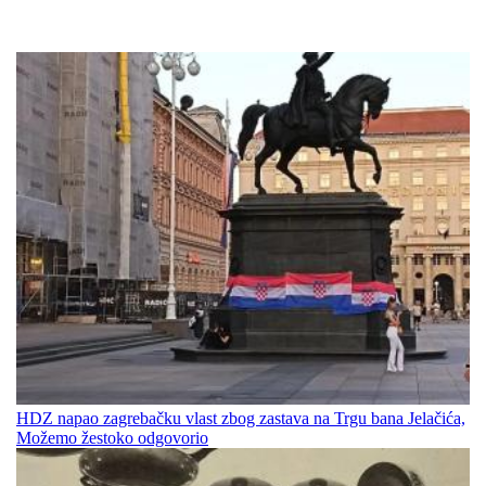
HDZ napao zagrebačku vlast zbog zastava na Trgu bana Jelačića,
Možemo žestoko odgovorio