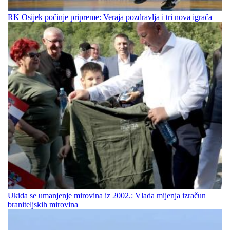
RK Osijek počinje pripreme: Veraja pozdravlja i tri nova igrača
Ukida se umanjenje mirovina iz 2002.: Vlada mijenja izračun
braniteljskih mirovina