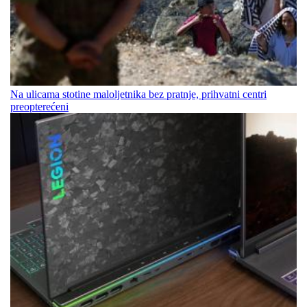
Na ulicama stotine maloljetnika bez pratnje, prihvatni centri
preopterećeni