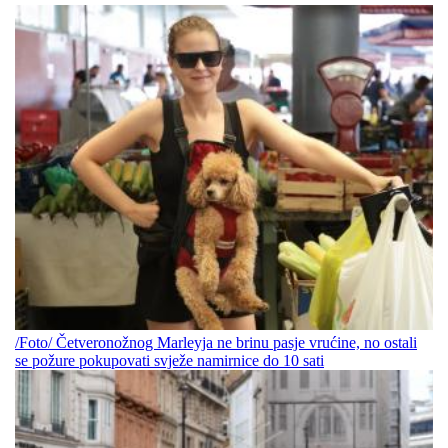
/Foto/ Četveronožnog Marleyja ne brinu pasje vrućine, no ostali
se požure pokupovati svježe namirnice do 10 sati