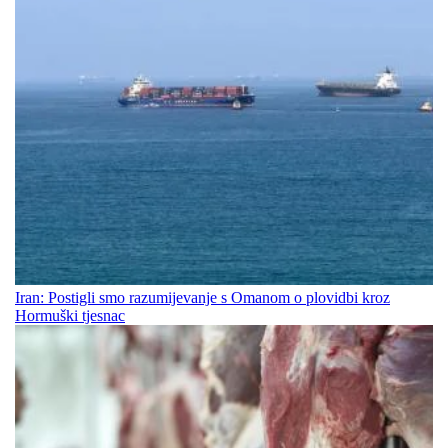
Iran: Postigli smo razumijevanje s Omanom o plovidbi kroz
Hormuški tjesnac