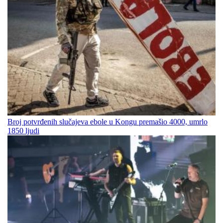
Broj potvrđenih slučajeva ebole u Kongu premašio 4000, umrlo
1850 ljudi