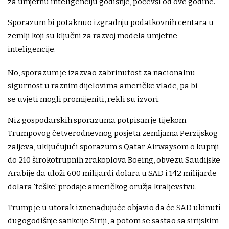
za umjetnu inteligenciju godišnje, počevši od ove godine.
Sporazum bi potaknuo izgradnju podatkovnih centara u
zemlji koji su ključni za razvoj modela umjetne
inteligencije.
No, sporazum je izazvao zabrinutost za nacionalnu
sigurnost u raznim dijelovima američke vlade, pa bi
se uvjeti mogli promijeniti, rekli su izvori.
Niz gospodarskih sporazuma potpisan je tijekom
Trumpovog četverodnevnog posjeta zemljama Perzijskog
zaljeva, uključujući sporazum s Qatar Airwaysom o kupnji
do 210 širokotrupnih zrakoplova Boeing, obvezu Saudijske
Arabije da uloži 600 milijardi dolara u SAD i 142 milijarde
dolara 'teške' prodaje američkog oružja kraljevstvu.
Trump je u utorak iznenađujuće objavio da će SAD ukinuti
dugogodišnje sankcije Siriji, a potom se sastao sa sirijskim