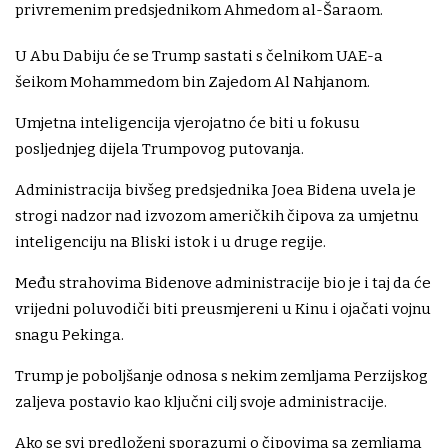
privremenim predsjednikom Ahmedom al-Šaraom.
U Abu Dabiju će se Trump sastati s čelnikom UAE-a
šeikom Mohammedom bin Zajedom Al Nahjanom.
Umjetna inteligencija vjerojatno će biti u fokusu
posljednjeg dijela Trumpovog putovanja.
Administracija bivšeg predsjednika Joea Bidena uvela je
strogi nadzor nad izvozom američkih čipova za umjetnu
inteligenciju na Bliski istok i u druge regije.
Među strahovima Bidenove administracije bio je i taj da će
vrijedni poluvodiči biti preusmjereni u Kinu i ojačati vojnu
snagu Pekinga.
Trump je poboljšanje odnosa s nekim zemljama Perzijskog
zaljeva postavio kao ključni cilj svoje administracije.
Ako se svi predloženi sporazumi o čipovima sa zemljama