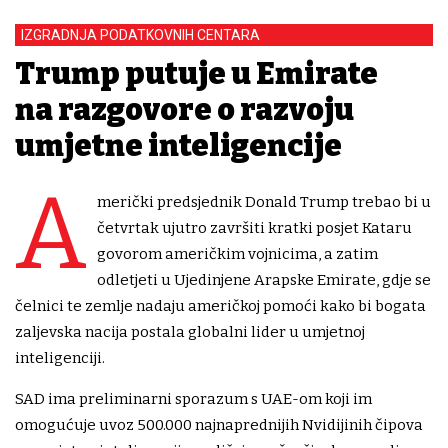
IZGRADNJA PODATKOVNIH CENTARA
Trump putuje u Emirate
na razgovore o razvoju
umjetne inteligencije
A
merički predsjednik Donald Trump trebao bi u
četvrtak ujutro završiti kratki posjet Kataru
govorom američkim vojnicima, a zatim
odletjeti u Ujedinjene Arapske Emirate, gdje se
čelnici te zemlje nadaju američkoj pomoći kako bi bogata
zaljevska nacija postala globalni lider u umjetnoj
inteligenciji.
SAD ima preliminarni sporazum s UAE-om koji im
omogućuje uvoz 500.000 najnaprednijih Nvidijinih čipova