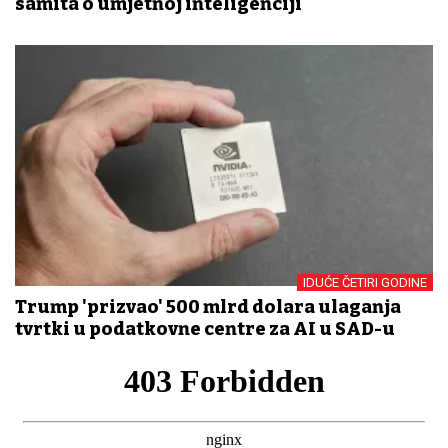
samita o umjetnoj inteligenciji
IDUĆE ČETIRI GODINE
Trump 'prizvao' 500 mlrd dolara ulaganja
tvrtki u podatkovne centre za AI u SAD-u