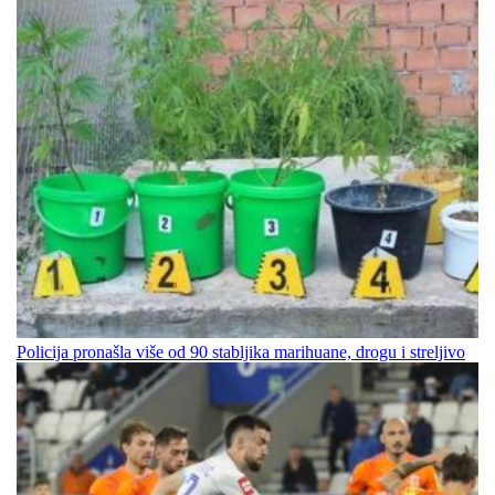
Policija pronašla više od 90 stabljika marihuane, drogu i streljivo