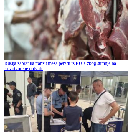
Rusija zabranila tranzit mesa peradi iz EU-a zbog sumnje na
krivotvorene potvrde