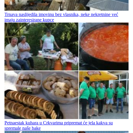
Trnava naslijedila imovinu bez vlasnika, neke nekretnine već
imaju zainteresirane kupce
Petnaestak kuhara u Crkvarima pripremat će jela kakva su
spremale naše bake