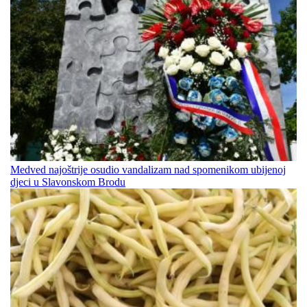
Medved najoštrije osudio vandalizam nad spomenikom ubijenoj
djeci u Slavonskom Brodu