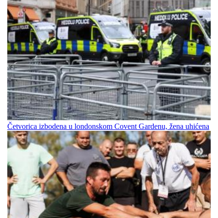
Četvorica izbodena u londonskom Covent Gardenu, žena uhićena