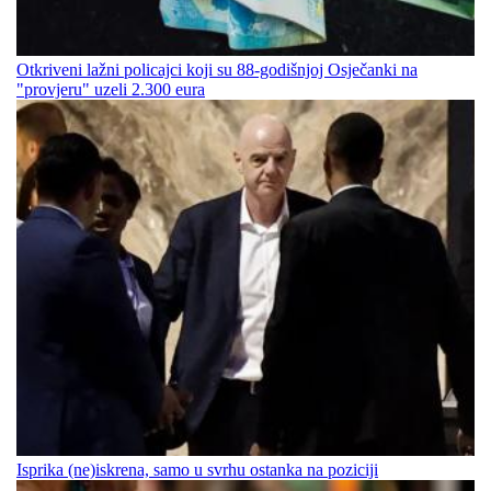
Otkriveni lažni policajci koji su 88-godišnjoj Osječanki na
"provjeru" uzeli 2.300 eura
Isprika (ne)iskrena, samo u svrhu ostanka na poziciji