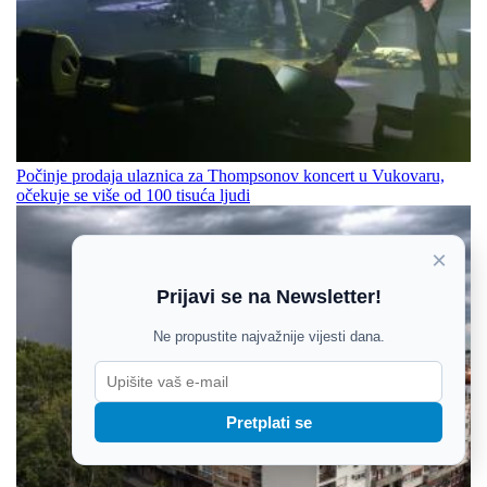
Počinje prodaja ulaznica za Thompsonov koncert u Vukovaru,
očekuje se više od 100 tisuća ljudi
×
Prijavi se na Newsletter!
Ne propustite najvažnije vijesti dana.
Pretplati se