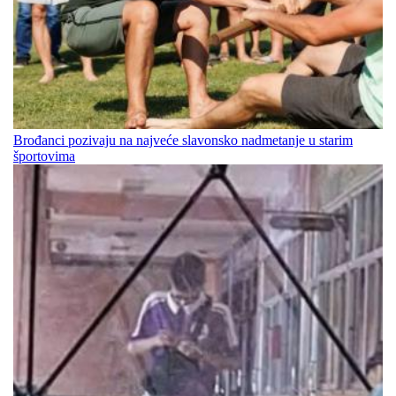
Brođanci pozivaju na najveće slavonsko nadmetanje u starim
športovima