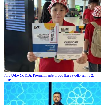
Filip Udovčić (13): Programiranje i robotiku zavolio sam u 2.
razredu