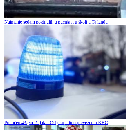
Najmanje sedam poginulih u pucnjavi u školi u Tajlandu
Pretučen 43-godišnjak u Osijeku, hitno prevezen u KBC