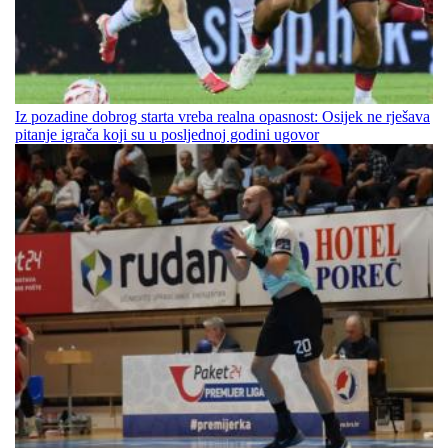
Iz pozadine dobrog starta vreba realna opasnost: Osijek ne rješava
pitanje igrača koji su u posljednoj godini ugovor