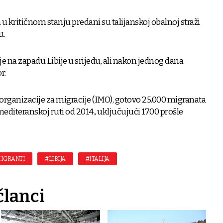
h u kritičnom stanju predani su talijanskoj obalnoj straži
u.
e na zapadu Libije u srijedu, ali nakon jednog dana
r.
anizacije za migracije (IMO), gotovo 25.000 migranata
 mediteranskoj ruti od 2014., uključujući 1700 prošle
IGRANTI
#LIBIJA
#ITALIJA
članci