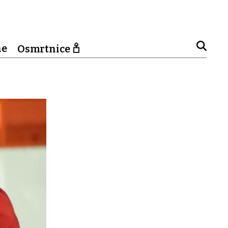
ne
Osmrtnice