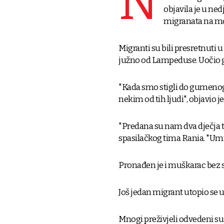
N
objavila je u ne
migranata na mo
Migranti su bili presretnuti
južno od Lampeduse. Uočio g
"Kada smo stigli do gumenog 
nekim od tih ljudi", objavio 
"Predana su nam dva dječja tije
spasilačkog tima Rania. "Umrli
Pronađen je i muškarac bez s
Još jedan migrant utopio se u 
Mnogi preživjeli odvedeni su