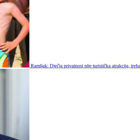
Ramljak: Dječja privatnost nije turistička atrakcija, treb