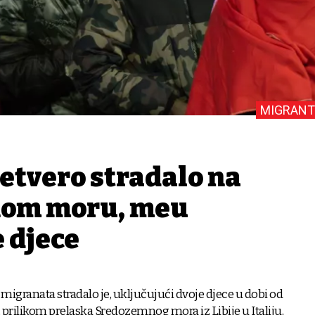
MIGRANT
etvero stradalo na
om moru, među
 djece
migranata stradalo je, uključujući dvoje djece u dobi od
ne, prilikom prelaska Sredozemnog mora iz Libije u Italiju,