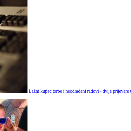
Lažni kupac torbe i neodrađeni radovi - dvije prijevare