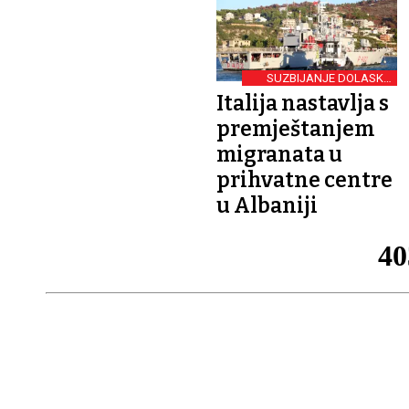
SUZBIJANJE DOLASKA
PUTEM MORA
Italija nastavlja s
premještanjem
migranata u
prihvatne centre
u Albaniji