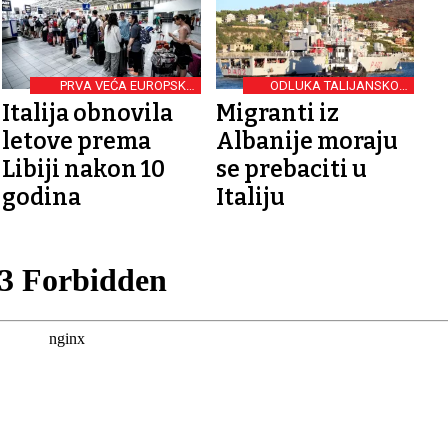
PRVA VEĆA EUROPSKA
ODLUKA TALIJANSKOG
ZEMLJA
SUDA
Italija obnovila
Migranti iz
letove prema
Albanije moraju
Libiji nakon 10
se prebaciti u
godina
Italiju