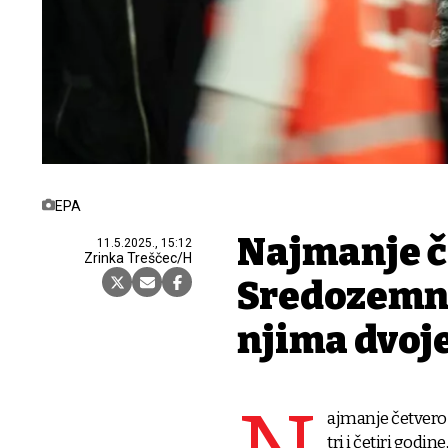
EPA
Najmanje č
11.5.2025., 15:12
Zrinka Treščec/H
Sredozemn
njima dvoje
ajmanje četvero 
tri i četiri godi