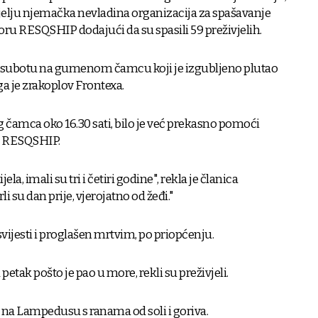
djelju njemačka nevladina organizacija za spašavanje
ru RESQSHIP dodajući da su spasili 59 preživjelih.
 u subotu na gumenom čamcu koji je izgubljeno plutao
a je zrakoplov Frontexa.
čamca oko 16.30 sati, bilo je već prekasno pomoći
je RESQSHIP.
la, imali su tri i četiri godine", rekla je članica
 su dan prije, vjerojatno od žeđi."
vijesti i proglašen mrtvim, po priopćenju.
petak pošto je pao u more, rekli su preživjeli.
 na Lampedusu s ranama od soli i goriva.