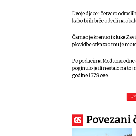
Dvoje djece i četvero odrasli
kako bi ih brže odveli na obal
Čamac je krenuo iz luke Zavij
plovidbe otkazao mu je moto
Po podacima Međunarodne org
poginulo je ili nestalo na toj
godine i 378 ove.
#M
Povezani 