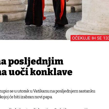
OČEKUJE IH SE 13
na posljednjim
a uoči konklave
kupio se u utorak u Vatikanu na posljednjem sastanku
ojoj će biti izabran novi papa.