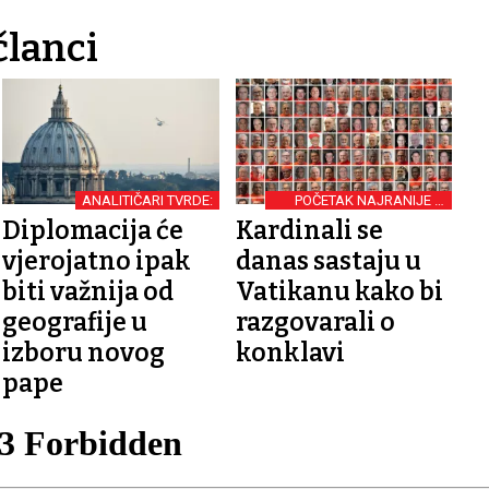
članci
ANALITIČARI TVRDE:
POČETAK NAJRANIJE 5.
SVIBNJA
Diplomacija će
Kardinali se
vjerojatno ipak
danas sastaju u
biti važnija od
Vatikanu kako bi
geografije u
razgovarali o
izboru novog
konklavi
pape