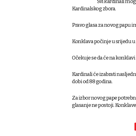
Svi kardinali mog
Kardinalskog zbora.
Pravo glasa za novog papu i
Konklava počinje u srijedu u 
Očekuje se da će na konklavi 
Kardinali će izabrati nasljed
dobi od 88 godina.
Za izbor novog pape potrebn
glasanje ne postoji. Konklave 