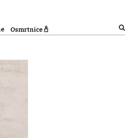
ne
Osmrtnice