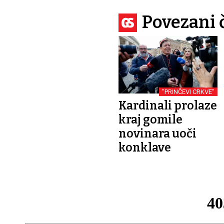
Povezani 
"PRINČEVI CRKVE"
Kardinali prolaze
kraj gomile
novinara uoči
konklave