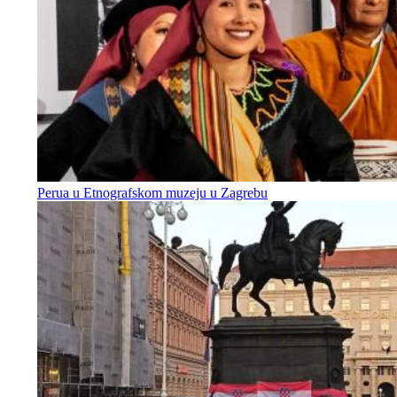
Perua u Etnografskom muzeju u Zagrebu