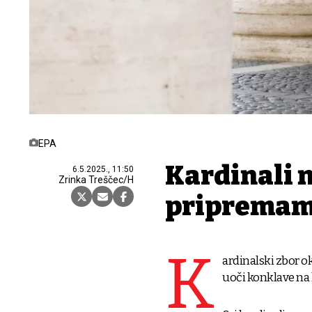
EPA
Kardinali 
6.5.2025., 11:50
Zrinka Treščec/H
pripremam
K
ardinalski zbor o
uoči konklave na k