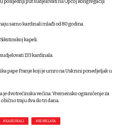
u posljednji put sudjelovati na Općoj kongregaciji
maju samo kardinali mlađi od 80 godina.
Sikstinskoj kapeli.
sudjelovati 133 kardinala.
nika pape Franje koji je umro na Uskrsni ponedjeljak u
a je dvotrećinska većina. Vremensko ograničenje za
obično traju dva do tri dana.
#KARDINALI
#KONKLAVA