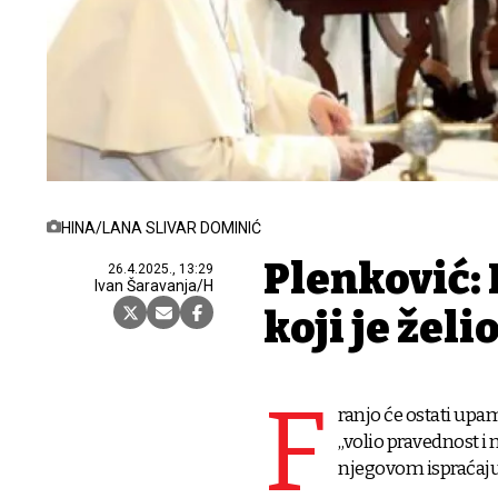
HINA/LANA SLIVAR DOMINIĆ
Plenković: 
26.4.2025., 13:29
Ivan Šaravanja/H
koji je želi
F
ranjo će ostati upamć
„volio pravednost i 
njegovom ispraćaju,