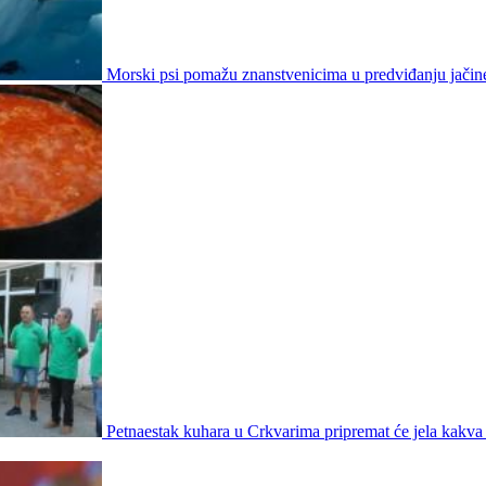
Morski psi pomažu znanstvenicima u predviđanju jačin
Petnaestak kuhara u Crkvarima pripremat će jela kakva