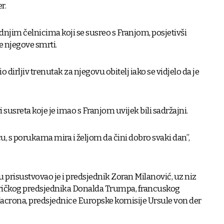
er.
dnjim čelnicima koji se susreo s Franjom, posjetivši
e njegove smrti.
o dirljiv trenutak za njegovu obitelj iako se vidjelo da je
i susreta koje je imao s Franjom uvijek bili sadržajni.
u, s porukama mira i željom da čini dobro svaki dan”,
prisustvovao je i predsjednik Zoran Milanović, uz niz
eričkog predsjednika Donalda Trumpa, francuskog
rona, predsjednice Europske komisije Ursule von der