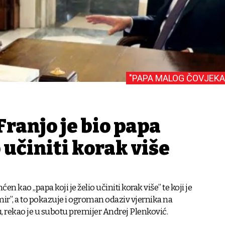
"PAPA MALOG ČOVJEKA
Franjo je bio papa
o učiniti korak više
en kao „papa koji je želio učiniti korak više” te koji je
mir”, a to pokazuje i ogroman odaziv vjernika na
 rekao je u subotu premijer Andrej Plenković.