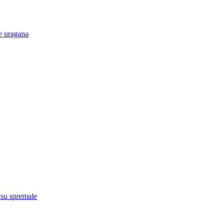
e uragana
 su spremale