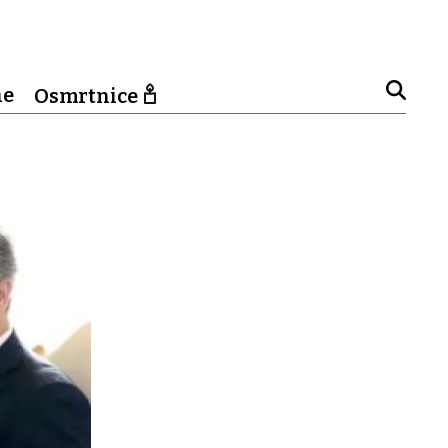
ne
Osmrtnice