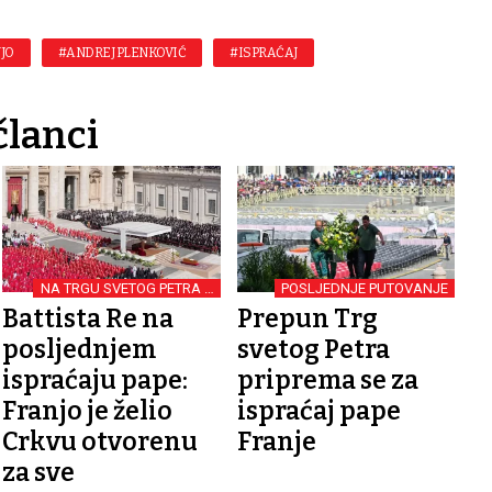
JO
#ANDREJ PLENKOVIĆ
#ISPRAĆAJ
članci
NA TRGU SVETOG PETRA U
POSLJEDNJE PUTOVANJE
VATIKANU
Battista Re na
Prepun Trg
posljednjem
svetog Petra
ispraćaju pape:
priprema se za
Franjo je želio
ispraćaj pape
Crkvu otvorenu
Franje
za sve