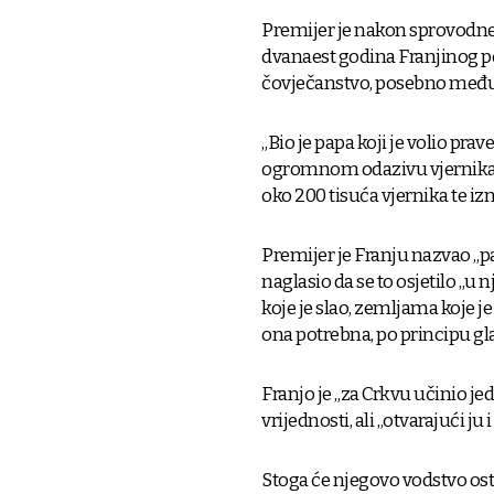
Premijer je nakon sprovodne 
dvanaest godina Franjinog pont
čovječanstvo, posebno međ
„Bio je papa koji je volio prave
ogromnom odazivu vjernika”, 
oko 200 tisuća vjernika te iz
Premijer je Franju nazvao „p
naglasio da se to osjetilo „
koje je slao, zemljama koje 
ona potrebna, po principu gl
Franjo je „za Crkvu učinio je
vrijednosti, ali „otvarajući j
Stoga će njegovo vodstvo osta