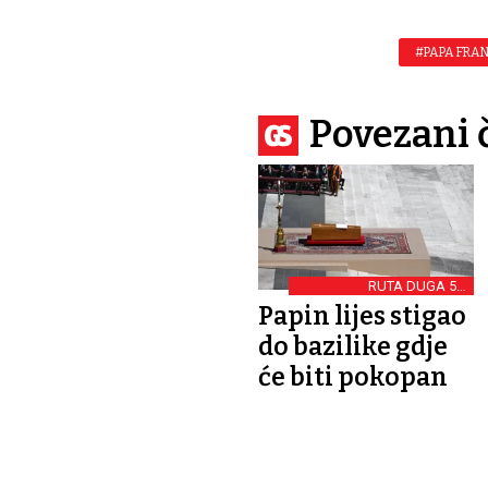
#PAPA FRAN
Povezani 
RUTA DUGA 5,5
KILOMETARA
Papin lijes stigao
do bazilike gdje
će biti pokopan