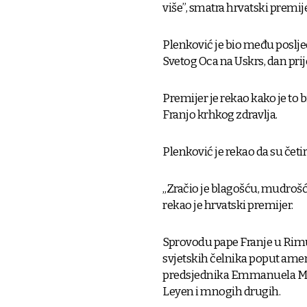
više”, smatra hrvatski premij
Plenković je bio među poslje
Svetog Oca na Uskrs, dan prij
Premijer je rekao kako je to bi
Franjo krhkog zdravlja.
Plenković je rekao da su četir
„Zračio je blagošću, mudrošć
rekao je hrvatski premijer.
Sprovodu pape Franje u Rimu 
svjetskih čelnika poput am
predsjednika Emmanuela Mac
Leyen i mnogih drugih.