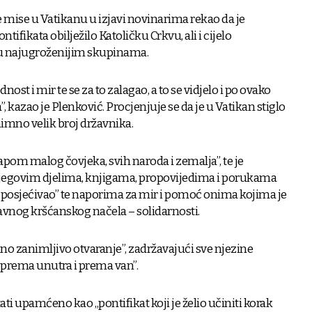
mise u Vatikanu u izjavi novinarima rekao da je
ifikata obilježilo Katoličku Crkvu, ali i cijelo
u najugroženijim skupinama.
dnost i mir te se za to zalagao, a to se vidjelo i po ovako
kazao je Plenković. Procjenjuje se da je u Vatikan stiglo
nimno velik broj državnika.
apom malog čovjeka, svih naroda i zemalja”, te je
u njegovim djelima, knjigama, propovijedima i porukama
je posjećivao” te naporima za mir i pomoć onima kojima je
avnog kršćanskog načela – solidarnosti.
dno zanimljivo otvaranje”, zadržavajući sve njezine
u i prema unutra i prema van”.
ti upamćeno kao „pontifikat koji je želio učiniti korak