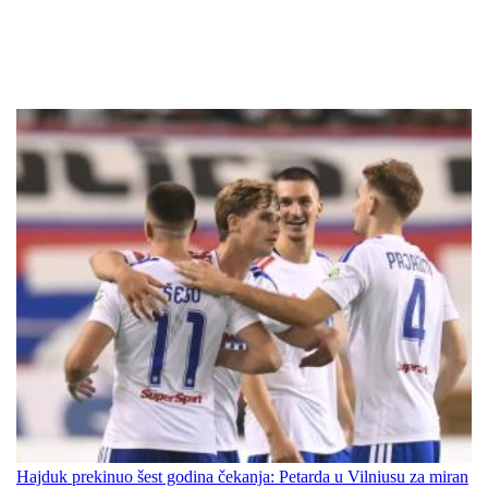
Hajduk prekinuo šest godina čekanja: Petarda u Vilniusu za miran