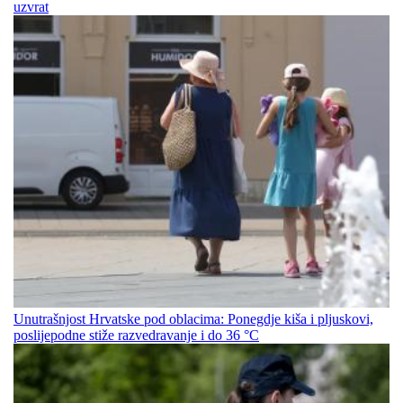
uzvrat
Unutrašnjost Hrvatske pod oblacima: Ponegdje kiša i pljuskovi,
poslijepodne stiže razvedravanje i do 36 °C