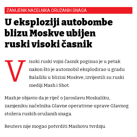
ZAMJENIK NAČELNIKA ORUŽANIH SNAGA
U eksploziji autobombe
blizu Moskve ubijen
ruski visoki časnik
V
isoki ruski vojni časnik poginuo je u petak
nakon što je automobil eksplodirao u gradu
Balašihi u blizini Moskve, izvijestili su ruski
mediji Mash i Shot.
Mash je objavio da je riječ o Jaroslavu Moskaliku,
zamjeniku načelnika Glavne operativne uprave Glavnog
stožera ruskih oružanih snaga.
Reuters nije mogao potvrditi Mashovu tvrdnju.