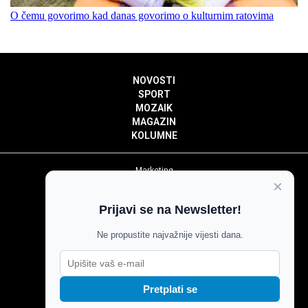
O čemu govorimo kad danas govorimo o kulturnim ratovima
NOVOSTI
SPORT
MOZAIK
MAGAZIN
KOLUMNE
Marketing
×
Politika privatnosti
Politika kolačića
Prijavi se na Newsletter!
Impressum
Pravila prenošenja sadržaja
Ne propustite najvažnije vijesti dana.
Pravila komentiranja
Agroglas
Pretplati se