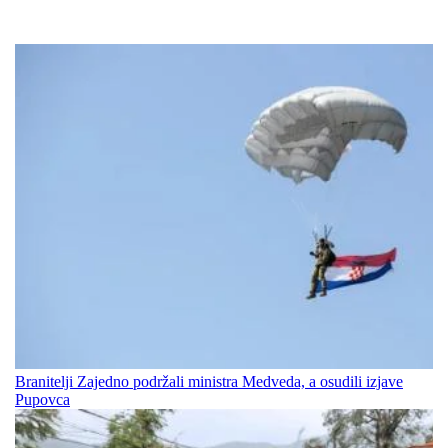
Branitelji Zajedno podržali ministra Medveda, a osudili izjave
Pupovca