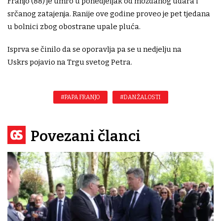
Franjo (88) je umro u ponedjeljak od moždanog udara i
srčanog zatajenja. Ranije ove godine proveo je pet tjedana
u bolnici zbog obostrane upale pluća.
Isprva se činilo da se oporavlja pa se u nedjelju na
Uskrs pojavio na Trgu svetog Petra.
#PAPA FRANJO
#DAN ŽALOSTI
Povezani članci