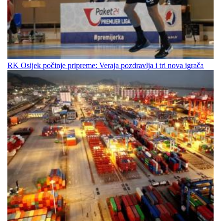
RK Osijek počinje pripreme: Veraja pozdravlja i tri nova igrača