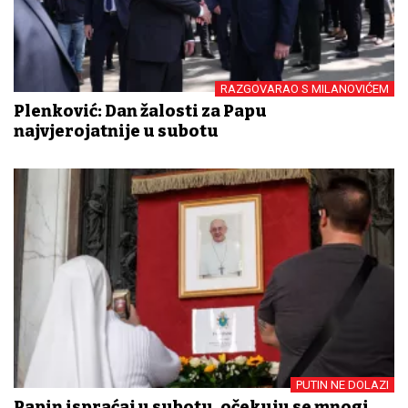
RAZGOVARAO S MILANOVIĆEM
Plenković: Dan žalosti za Papu
najvjerojatnije u subotu
PUTIN NE DOLAZI
Papin ispraćaj u subotu, očekuju se mnogi