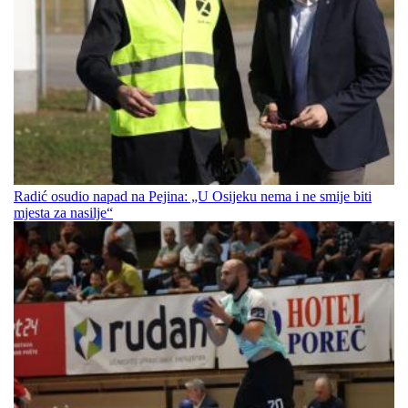
Radić osudio napad na Pejina: „U Osijeku nema i ne smije biti
mjesta za nasilje“