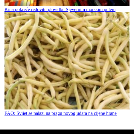
Kina pokreće redovitu plovidbu Sjevernim morskim putem
FAO: Svijet se nalazi na pragu novog udara na cijene hrane