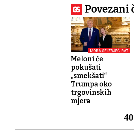
Povezani 
MORA SE IZBJEĆI RAT
Meloni će
pokušati
„smekšati“
Trumpa oko
trgovinskih
mjera