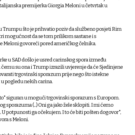
e talijanska premijerka Giorgia Meloni u četvrtak u
u Trumpu što je prihvatio poziv da službeno posjeti Rim
tri mogućnost da se tom prilikom sastane i s
je Meloni govoreći pored američkog čelnika.
rke u SAD došlo je usred carinskog spora između
i čemu su ona i Trump izrazili uvjerenje da će Sjedinjene
varati trgovinski sporazum prije nego što istekne
 pogledu nekih carina.
osto" siguran u mogući trgovinski sporazum s Europom.
g sporazuma (...) Oni ga jako žele sklopiti. I mi ćemo
 U potpunosti ga očekujem. I to će biti pošten dogovor",
ora s Meloni.