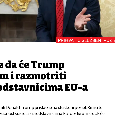
PRIHVATIO SLUŽBENI POZI
e da će Trump
im i razmotriti
redstavnicima EU-a
ik Donald Trump pristao je na službeni posjet Rimu te
gućnost susreta s predstavnicima Europske unije dok će