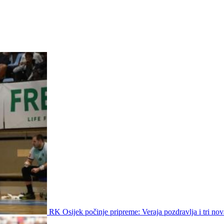
RK Osijek počinje pripreme: Veraja pozdravlja i tri nov