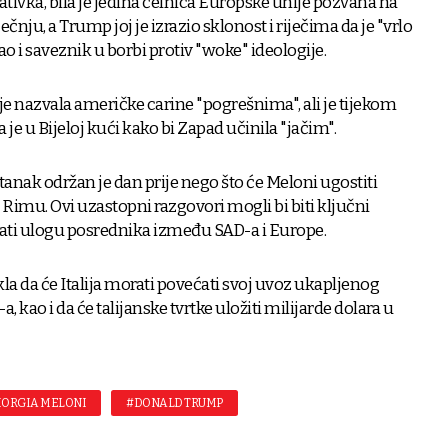
tivka, bila je jedina čelnica Europske unije pozvana na
nju, a Trump joj je izrazio sklonost i riječima da je "vrlo
kao i saveznik u borbi protiv "woke" ideologije.
e nazvala američke carine "pogrešnima", ali je tijekom
e u Bijeloj kući kako bi Zapad učinila "jačim".
tanak održan je dan prije nego što će Meloni ugostiti
Rimu. Ovi uzastopni razgovori mogli bi biti ključni
rati ulogu posrednika između SAD-a i Europe.
la da će Italija morati povećati svoj uvoz ukapljenog
, kao i da će talijanske tvrtke uložiti milijarde dolara u
IORGIA MELONI
#DONALD TRUMP