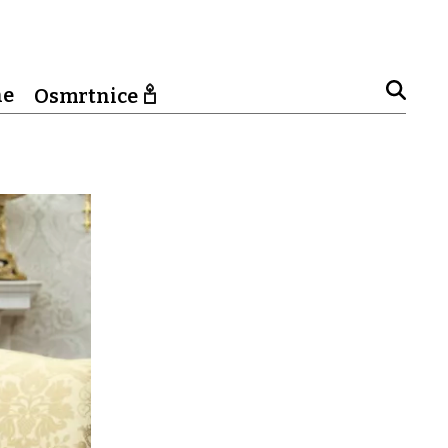
ne
Osmrtnice