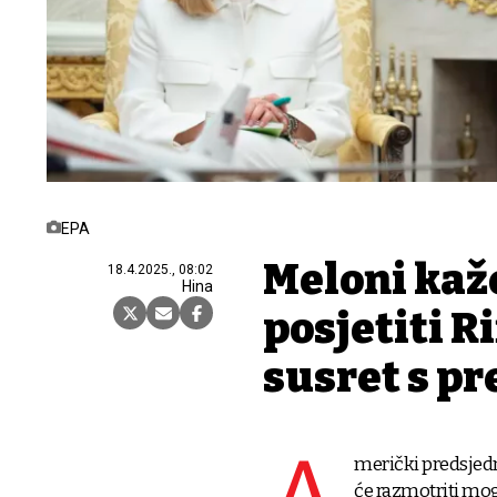
EPA
Meloni kaž
18.4.2025., 08:02
Hina
posjetiti R
susret s p
merički predsjedn
će razmotriti mo