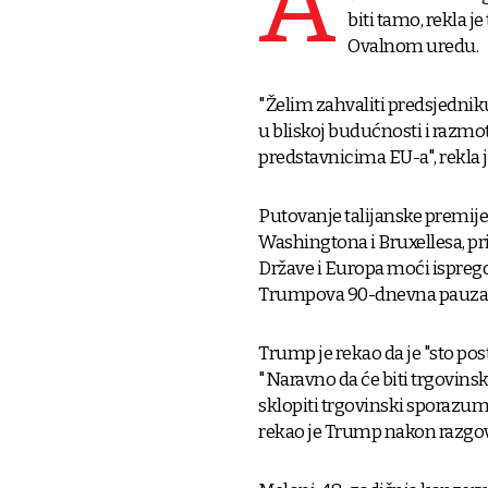
A
biti tamo, rekla j
Ovalnom uredu.
"Želim zahvaliti predsjednik
u bliskoj budućnosti i razmo
predstavnicima EU-a", rekla 
Putovanje talijanske premije
Washingtona i Bruxellesa, pr
Države i Europa moći isprego
Trumpova 90-dnevna pauza u
Trump je rekao da je "sto p
"Naravno da će biti trgovinsko
sklopiti trgovinski sporazum.
rekao je Trump nakon razgov