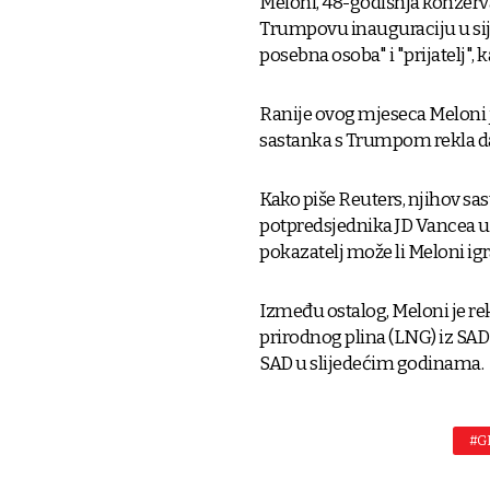
Meloni, 48-godišnja konzerva
Trumpovu inauguraciju u siječ
posebna osoba" i "prijatelj", 
Ranije ovog mjeseca Meloni j
sastanka s Trumpom rekla da j
Kako piše Reuters, njihov sas
potpredsjednika JD Vancea u 
pokazatelj može li Meloni ig
Između ostalog, Meloni je rek
prirodnog plina (LNG) iz SAD-a
SAD u slijedećim godinama.
#G