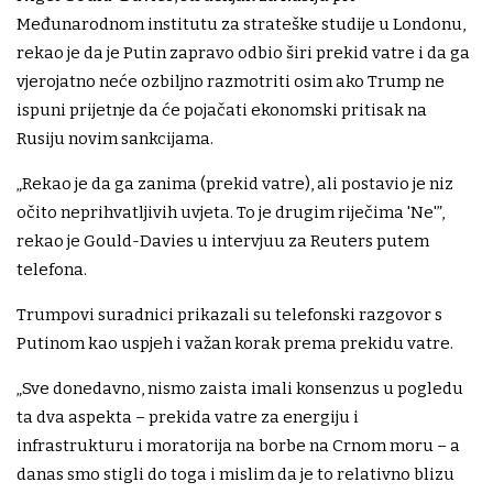
Međunarodnom institutu za strateške studije u Londonu,
rekao je da je Putin zapravo odbio širi prekid vatre i da ga
vjerojatno neće ozbiljno razmotriti osim ako Trump ne
ispuni prijetnje da će pojačati ekonomski pritisak na
Rusiju novim sankcijama.
„Rekao je da ga zanima (prekid vatre), ali postavio je niz
očito neprihvatljivih uvjeta. To je drugim riječima 'Ne'”,
rekao je Gould-Davies u intervjuu za Reuters putem
telefona.
Trumpovi suradnici prikazali su telefonski razgovor s
Putinom kao uspjeh i važan korak prema prekidu vatre.
„Sve donedavno, nismo zaista imali konsenzus u pogledu
ta dva aspekta – prekida vatre za energiju i
infrastrukturu i moratorija na borbe na Crnom moru – a
danas smo stigli do toga i mislim da je to relativno blizu