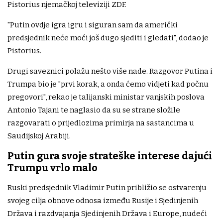
Pistorius njemačkoj televiziji ZDF.
"Putin ovdje igra igru ​​i siguran sam da američki
predsjednik neće moći još dugo sjediti i gledati", dodao je
Pistorius.
Drugi saveznici polažu nešto više nade. Razgovor Putina i
Trumpa bio je "prvi korak, a onda ćemo vidjeti kad počnu
pregovori", rekao je talijanski ministar vanjskih poslova
Antonio Tajani te naglasio da su se strane složile
razgovarati o prijedlozima primirja na sastancima u
Saudijskoj Arabiji.
Putin gura svoje strateške interese dajući
Trumpu vrlo malo
Ruski predsjednik Vladimir Putin približio se ostvarenju
svojeg cilja obnove odnosa između Rusije i Sjedinjenih
Država i razdvajanja Sjedinjenih Država i Europe, nudeći