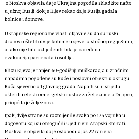
je Moskva objavila da je Ukrajina pogodila skladište nafte
u južnoj Rusiji, dok je Kijev rekao da je Rusija gađala
bolnice i domove.
Ukrajinske regionalne vlasti objavile su da su ruski
dronovi oštetili dvije bolnice u sjeveroistočnoj regiji Sumi,
a iako nije bilo ozlijeđenih, bila je naređena
evakuacija pacijenata i osoblja.
Blizu Kijeva je ranjen 60-godišnji muškarac, a u zračnim
napadima pogođene su kuće i poslovni objekti u okrugu
Buča sjeverno od glavnog grada. Napadi su u srijedu
oštetili i elektroenergetski sustav za željeznice u Dnjipru,
priopćila je željeznica.
Ipak, dvije strane su razmijenile svaka po 175 vojnika u
dogovoru koji su omogućili Ujedinjeni Arapski Emirati.
Moskva je objavila da je oslobodila još 22 ranjena