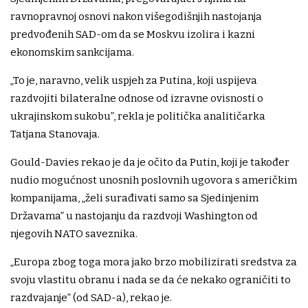
ravnopravnoj osnovi nakon višegodišnjih nastojanja
predvođenih SAD-om da se Moskvu izolira i kazni
ekonomskim sankcijama.
„To je, naravno, velik uspjeh za Putina, koji uspijeva
razdvojiti bilateralne odnose od izravne ovisnosti o
ukrajinskom sukobu”, rekla je politička analitičarka
Tatjana Stanovaja.
Gould-Davies rekao je da je očito da Putin, koji je također
nudio mogućnost unosnih poslovnih ugovora s američkim
kompanijama, „želi surađivati samo sa Sjedinjenim
Državama” u nastojanju da razdvoji Washington od
njegovih NATO saveznika.
„Europa zbog toga mora jako brzo mobilizirati sredstva za
svoju vlastitu obranu i nada se da će nekako ograničiti to
razdvajanje” (od SAD-a), rekao je.