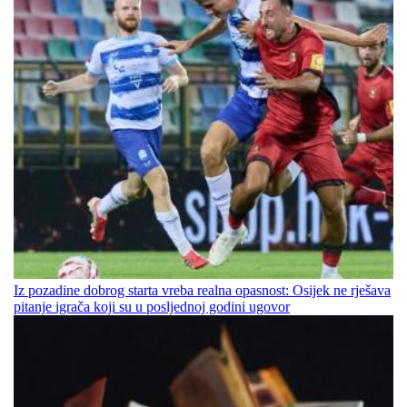
Iz pozadine dobrog starta vreba realna opasnost: Osijek ne rješava
pitanje igrača koji su u posljednoj godini ugovor