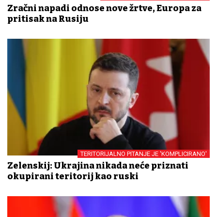
Zračni napadi odnose nove žrtve, Europa za
pritisak na Rusiju
TERITORIJALNO PITANJE JE 'KOMPLICIRANO'
Zelenskij: Ukrajina nikada neće priznati
okupirani teritorij kao ruski