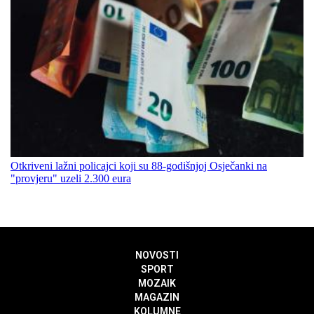
Otkriveni lažni policajci koji su 88-godišnjoj Osječanki na
"provjeru" uzeli 2.300 eura
NOVOSTI
SPORT
MOZAIK
MAGAZIN
KOLUMNE