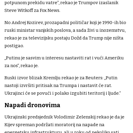
potpunom prekidu vatre”, rekao je Trumpov izaslanik
Steve Witkoff za Fox News.
No Andrej Kozirev, prozapadni političar koji je 1990-ih bio
ruski ministar vanjskih poslova, a sada živi u inozemstvu,
rekao je za televizijsku postaju Dožd da Trump nije ništa
postigao.
„Putinu je sasvim u interesu nastaviti rat i vući Ameriku
za nos”, rekao je.
Ruski izvor blizak Kremlju rekao je za Reuters: „Putin
nastoji izvršiti pritisak na Trumpa i nastavit će rat.
Ukrajinci će se povući i polako izgubiti teritorij i ljude.”
Napadi dronovima
Ukrajinski predsjednik Volodimir Zelenskij rekao je da je
Kijev spreman podržati moratorij na napade na
energetsku infrastrukturu, ali u roku od nekoliko sati