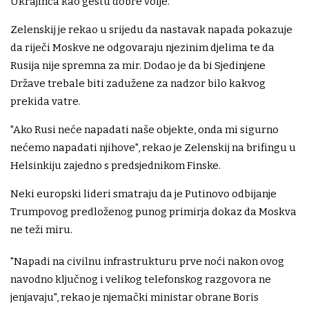
Ukrajinca kao gestu dobre volje.
Zelenskij je rekao u srijedu da nastavak napada pokazuje
da riječi Moskve ne odgovaraju njezinim djelima te da
Rusija nije spremna za mir. Dodao je da bi Sjedinjene
Države trebale biti zadužene za nadzor bilo kakvog
prekida vatre.
"Ako Rusi neće napadati naše objekte, onda mi sigurno
nećemo napadati njihove", rekao je Zelenskij na brifingu u
Helsinkiju zajedno s predsjednikom Finske.
Neki europski lideri smatraju da je Putinovo odbijanje
Trumpovog predloženog punog primirja dokaz da Moskva
ne teži miru.
"Napadi na civilnu infrastrukturu prve noći nakon ovog
navodno ključnog i velikog telefonskog razgovora ne
jenjavaju", rekao je njemački ministar obrane Boris