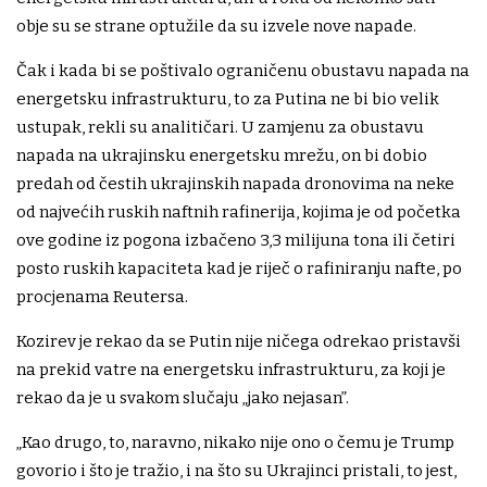
obje su se strane optužile da su izvele nove napade.
Čak i kada bi se poštivalo ograničenu obustavu napada na
energetsku infrastrukturu, to za Putina ne bi bio velik
ustupak, rekli su analitičari. U zamjenu za obustavu
napada na ukrajinsku energetsku mrežu, on bi dobio
predah od čestih ukrajinskih napada dronovima na neke
od najvećih ruskih naftnih rafinerija, kojima je od početka
ove godine iz pogona izbačeno 3,3 milijuna tona ili četiri
posto ruskih kapaciteta kad je riječ o rafiniranju nafte, po
procjenama Reutersa.
Kozirev je rekao da se Putin nije ničega odrekao pristavši
na prekid vatre na energetsku infrastrukturu, za koji je
rekao da je u svakom slučaju „jako nejasan”.
„Kao drugo, to, naravno, nikako nije ono o čemu je Trump
govorio i što je tražio, i na što su Ukrajinci pristali, to jest,