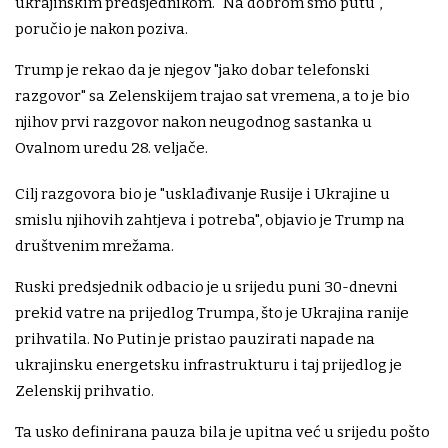
ukrajinskim predsjednikom. "Na dobrom smo putu",
poručio je nakon poziva.
Trump je rekao da je njegov "jako dobar telefonski
razgovor" sa Zelenskijem trajao sat vremena, a to je bio
njihov prvi razgovor nakon neugodnog sastanka u
Ovalnom uredu 28. veljače.
Cilj razgovora bio je "usklađivanje Rusije i Ukrajine u
smislu njihovih zahtjeva i potreba", objavio je Trump na
društvenim mrežama.
Ruski predsjednik odbacio je u srijedu puni 30-dnevni
prekid vatre na prijedlog Trumpa, što je Ukrajina ranije
prihvatila. No Putin je pristao pauzirati napade na
ukrajinsku energetsku infrastrukturu i taj prijedlog je
Zelenskij prihvatio.
Ta usko definirana pauza bila je upitna već u srijedu pošto