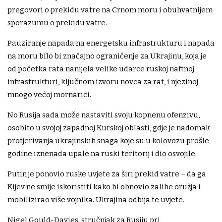
pregovori o prekidu vatre na Crnom moru i obuhvatnijem
sporazumu o prekidu vatre.
Pauziranje napada na energetsku infrastrukturu i napada
na moru bilo bi značajno ograničenje za Ukrajinu, koja je
od početka rata nanijela velike udarce ruskoj naftnoj
infrastrukturi, ključnom izvoru novca za rat, i njezinoj
mnogo većoj mornarici.
No Rusija sada može nastaviti svoju kopnenu ofenzivu,
osobito u svojoj zapadnoj Kurskoj oblasti, gdje je nadomak
protjerivanja ukrajinskih snaga koje su u kolovozu prošle
godine iznenada upale na ruski teritorij i dio osvojile.
Putin je ponovio ruske uvjete za širi prekid vatre – da ga
Kijev ne smije iskoristiti kako bi obnovio zalihe oružja i
mobilizirao više vojnika. Ukrajina odbija te uvjete.
Nigel Gould-Davies, stručnjak za Rusiju pri