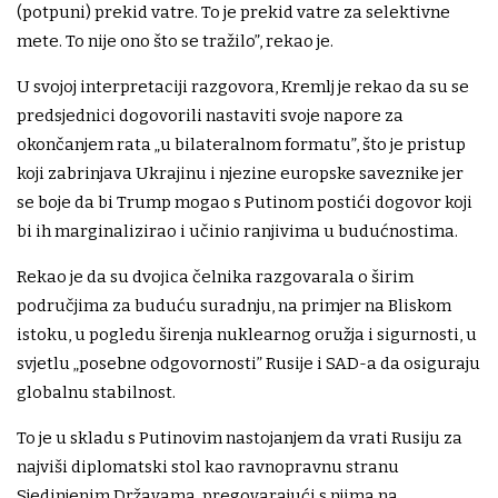
(potpuni) prekid vatre. To je prekid vatre za selektivne
mete. To nije ono što se tražilo”, rekao je.
U svojoj interpretaciji razgovora, Kremlj je rekao da su se
predsjednici dogovorili nastaviti svoje napore za
okončanjem rata „u bilateralnom formatu”, što je pristup
koji zabrinjava Ukrajinu i njezine europske saveznike jer
se boje da bi Trump mogao s Putinom postići dogovor koji
bi ih marginalizirao i učinio ranjivima u budućnostima.
Rekao je da su dvojica čelnika razgovarala o širim
područjima za buduću suradnju, na primjer na Bliskom
istoku, u pogledu širenja nuklearnog oružja i sigurnosti, u
svjetlu „posebne odgovornosti” Rusije i SAD-a da osiguraju
globalnu stabilnost.
To je u skladu s Putinovim nastojanjem da vrati Rusiju za
najviši diplomatski stol kao ravnopravnu stranu
Sjedinjenim Državama, pregovarajući s njima na