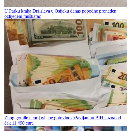
U Parku kralja Držislava u Osijeku danas popodne pronađen
ozlijeđeni muškarac
Zbog gomile neprijavljene gotovine državljaninu BiH kazna od
čak 11.490 eura