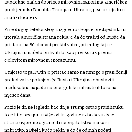
istodobno malen doprinos mirovnim naporima američkog
predsjednika Donalda Trumpa u Ukrajini, piše u srijedu u
analizi Reuters.
Prije dugog telefonskog razgovora dvojice predsjednika u
utorak, američka strana rekla je da će tražiti od Rusije da
pristane na 30-dnevni prekid vatre, prijedlog koji je
Ukrajina u načelu prihvatila, kao prvi korak prema
cjelovitom mirovnom sporazumu.
Umjesto toga, Putin je pristao samo na mnogo ograničeniji
prekid vatre po kojem će Rusija i Ukrajina obustaviti
međusobne napade na energetsku infrastrukturu na
mjesec dana.
Pazio je da ne izgleda kao da je Trump ostao pranih ruku:
to je bilo prvi put u više od tri godine rata da su dvije
strane uvjerene ograničiti neprijateljstva makar i
nakratko, a Bijela kuća rekla je da će odmah početi