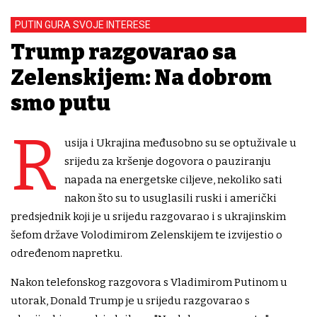
PUTIN GURA SVOJE INTERESE
Trump razgovarao sa
Zelenskijem: Na dobrom
smo putu
R
usija i Ukrajina međusobno su se optuživale u
srijedu za kršenje dogovora o pauziranju
napada na energetske ciljeve, nekoliko sati
nakon što su to usuglasili ruski i američki
predsjednik koji je u srijedu razgovarao i s ukrajinskim
šefom države Volodimirom Zelenskijem te izvijestio o
određenom napretku.
Nakon telefonskog razgovora s Vladimirom Putinom u
utorak, Donald Trump je u srijedu razgovarao s