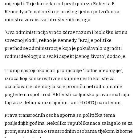
mijenjati. To je bio jedan od prvih poteza Roberta F.
Kennedyja Jr. nakon što je prošlog tjedna potvrđen za
ministra zdravstva i društvenih usluga.
"Ova administracija vraća zdrav razum i biološku istinu
saveznoj vladi", rekao je Kennedy. "Kraj je politike
prethodne administracije koja je pokušavala ugraditi
rodnu ideologiju u svaki aspekt javnog života", dodao je.
Trump nastoji okončati promicanje "rodne ideologije",
izraza koji konzervativne skupine često koriste za
označavanje ideologija koje promiču netradicionalne
poglede na spol i rod. Aktivisti za ljudska prava smatraju
taj izraz dehumanizirajućim i anti-LGBTQ narativom.
Prava transrodnih osoba sporna su politička tema
posljednjih godina. Nekoliko republikanaca zalagalo se za
promjenu zakona o transrodnim osobama tijekom izborne