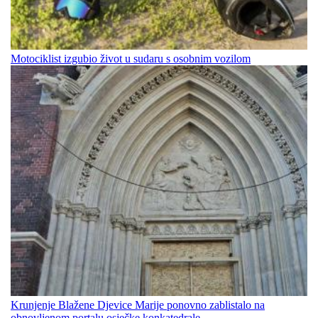
Motociklist izgubio život u sudaru s osobnim vozilom
Krunjenje Blažene Djevice Marije ponovno zablistalo na
obnovljenom portalu osječke konkatedrale