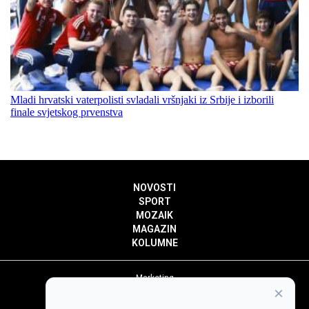
Mladi hrvatski vaterpolisti svladali vršnjaki iz Srbije i izborili
finale svjetskog prvenstva
NOVOSTI
SPORT
MOZAIK
MAGAZIN
KOLUMNE
Marketing
×
Politika privatnosti
Politika kolačića