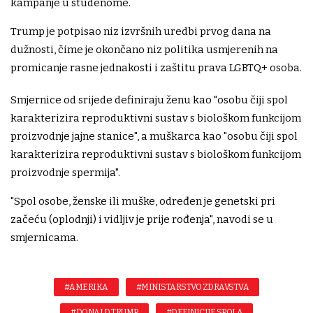
kampanje u studenome.
Trump je potpisao niz izvršnih uredbi prvog dana na
dužnosti, čime je okončano niz politika usmjerenih na
promicanje rasne jednakosti i zaštitu prava LGBTQ+ osoba.
Smjernice od srijede definiraju ženu kao "osobu čiji spol
karakterizira reproduktivni sustav s biološkom funkcijom
proizvodnje jajne stanice", a muškarca kao "osobu čiji spol
karakterizira reproduktivni sustav s biološkom funkcijom
proizvodnje spermija".
"Spol osobe, ženske ili muške, određen je genetski pri
začeću (oplodnji) i vidljiv je prije rođenja", navodi se u
smjernicama.
#AMERIKA
#MINISTARSTVO ZDRAVSTVA
#DONALD TRUMP
#DEFINICIJE SPOLA