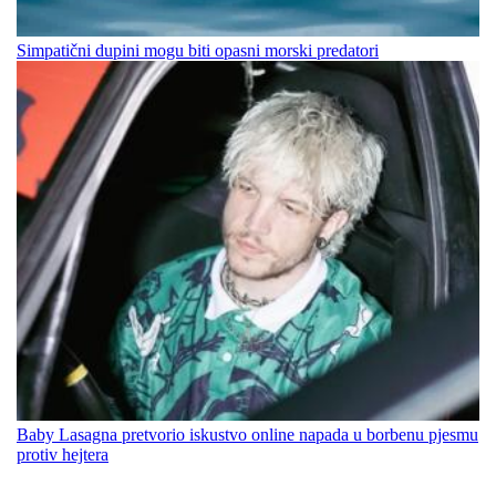
Simpatični dupini mogu biti opasni morski predatori
Baby Lasagna pretvorio iskustvo online napada u borbenu pjesmu
protiv hejtera