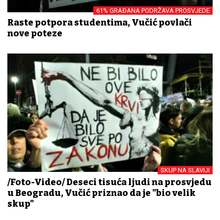
61% GRAĐANA PODRŽAVA PROSVJEDE
Raste potpora studentima, Vučić povlači
nove poteze
SKUP NA SLAVIJI
/Foto-Video/ Deseci tisuća ljudi na prosvjedu
u Beogradu, Vučić priznao da je "bio velik
skup"