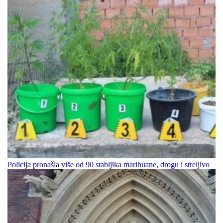
Policija pronašla više od 90 stabljika marihuane, drogu i streljivo