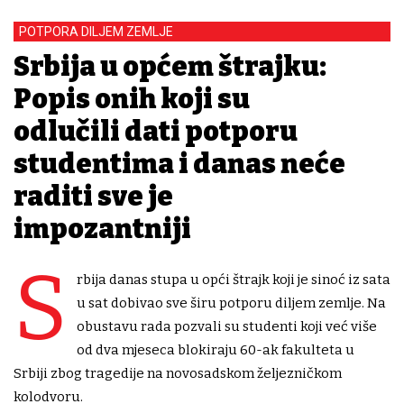
POTPORA DILJEM ZEMLJE
Srbija u općem štrajku:
Popis onih koji su
odlučili dati potporu
studentima i danas neće
raditi sve je
impozantniji
S
rbija danas stupa u opći štrajk koji je sinoć iz sata
u sat dobivao sve širu potporu diljem zemlje. Na
obustavu rada pozvali su studenti koji već više
od dva mjeseca blokiraju 60-ak fakulteta u
Srbiji zbog tragedije na novosadskom željezničkom
kolodvoru.