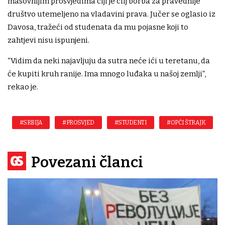
masovnijim prosvjedima čiji je cilj borba za pravednije
društvo utemeljeno na vladavini prava. Jučer se oglasio iz
Davosa, tražeći od studenata da mu pojasne koji to
zahtjevi nisu ispunjeni.
“Vidim da neki najavljuju da sutra neće ići u teretanu, da
će kupiti kruh ranije. Ima mnogo luđaka u našoj zemlji”,
rekao je.
#SRBIJA
#PROSVJED
#STUDENTI
#OPĆI ŠTRAJK
Povezani članci