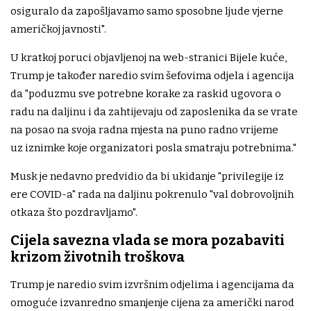
osiguralo da zapošljavamo samo sposobne ljude vjerne
američkoj javnosti".
U kratkoj poruci objavljenoj na web-stranici Bijele kuće,
Trump je također naredio svim šefovima odjela i agencija
da "poduzmu sve potrebne korake za raskid ugovora o
radu na daljinu i da zahtijevaju od zaposlenika da se vrate
na posao na svoja radna mjesta na puno radno vrijeme
uz iznimke koje organizatori posla smatraju potrebnima."
Musk je nedavno predvidio da bi ukidanje "privilegije iz
ere COVID-a" rada na daljinu pokrenulo "val dobrovoljnih
otkaza što pozdravljamo".
Cijela savezna vlada se mora pozabaviti
krizom životnih troškova
Trump je naredio svim izvršnim odjelima i agencijama da
omoguće izvanredno smanjenje cijena za američki narod