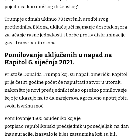
pojedinca kao muškog ili ženskog".
Trump je odmah ukinuo 78 izvršnih uredbi svog
prethodnika Bidena, uključujući najmanje desetak mjera
za jačanje rasne jednakosti i borbe protiv diskriminacije
gay i transrodnih osoba.
Pomilovanje uključenih u napad na
Kapitol 6. siječnja 2021.
Pristaše Donalda Trumpa koji su napali američki Kapitol
prije četiri godine počet će napuštati zatvor u utorak,
nakon što je novi predsjednik izdao opsežno pomilovanje
koje je ukazuje na to da namjerava agresivno upotrijebiti
svoju izvršnu moć.
Pomilovanje 1500 osuđenika koje je
potpisao republikanski predsjednik u ponedjeljak, na dan
inauguracije, izazvalo je bijes zastupnika koji su bili