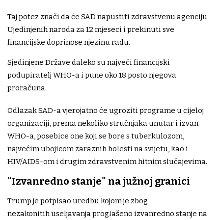
Taj potez znači da će SAD napustiti zdravstvenu agenciju
Ujedinjenih naroda za 12 mjeseci i prekinuti sve
financijske doprinose njezinu radu.
Sjedinjene Države daleko su najveći financijski
podupiratelj WHO-a i pune oko 18 posto njegova
proračuna.
Odlazak SAD-a vjerojatno će ugroziti programe u cijeloj
organizaciji, prema nekoliko stručnjaka unutar i izvan
WHO-a, posebice one koji se bore s tuberkulozom,
najvećim ubojicom zaraznih bolesti na svijetu, kao i
HIV/AIDS-om i drugim zdravstvenim hitnim slučajevima.
"Izvanredno stanje" na južnoj granici
Trump je potpisao uredbu kojom je zbog
nezakonitih useljavanja proglašeno izvanredno stanje na