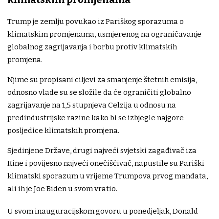
Trump je zemlju povukao iz Pariškog sporazuma o
klimatskim promjenama, usmjerenog na ograničavanje
globalnog zagrijavanja i borbu protiv klimatskih
promjena.
Njime su propisani ciljevi za smanjenje štetnih emisija,
odnosno vlade su se složile da će ograničiti globalno
zagrijavanje na 1,5 stupnjeva Celzija u odnosu na
predindustrijske razine kako bi se izbjegle najgore
posljedice klimatskih promjena.
Sjedinjene Države, drugi najveći svjetski zagađivač iza
Kine i povijesno najveći onečišćivač, napustile su Pariški
klimatski sporazum u vrijeme Trumpova prvog mandata,
ali ih je Joe Biden u svom vratio.
U svom inauguracijskom govoru u ponedjeljak, Donald