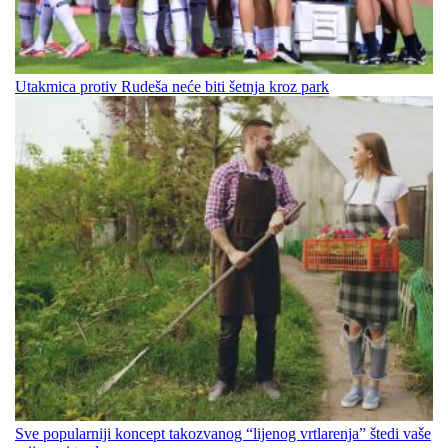
Utakmica protiv Rudeša neće biti šetnja kroz park
Sve popularniji koncept takozvanog “lijenog vrtlarenja” štedi vaše