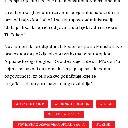
siječnja, te je dio nedjelje bila nedostupna Amerikancima.
Uredbom se glavnom državnom odvjetniku nalaže da ne
provodi taj zakon kako bi se Trumpovoj administraciji
"dala prilika da odredi odgovarajući tijek radnji u vezi s
TikTokom".
Novi američki predsjednik također je uputio Ministarstvo
pravosuđa da pošalje pisma tvrtkama poput Applea,
Alphabetovog Googlea i Oraclea koje rade s TikTokom "u
kojima se navodi da nema kršenja propisa i da nema
odgovornosti za bilo kakvo ponašanje koje se
događa tijekom gore navedenog razdoblja."
#DONALD TRUMP
#RODNA IDEOLOGIJA
#DOGE
#SLOBODA GOVORA
#SVJETSKA ZDRAVSTVENA ORGANIZACIJA
#TIKTOK