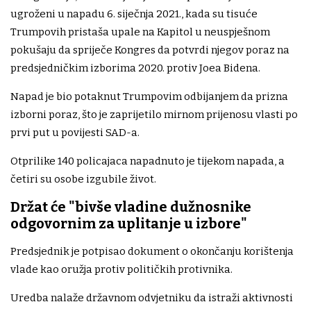
ugroženi u napadu 6. siječnja 2021., kada su tisuće
Trumpovih pristaša upale na Kapitol u neuspješnom
pokušaju da spriječe Kongres da potvrdi njegov poraz na
predsjedničkim izborima 2020. protiv Joea Bidena.
Napad je bio potaknut Trumpovim odbijanjem da prizna
izborni poraz, što je zaprijetilo mirnom prijenosu vlasti po
prvi put u povijesti SAD-a.
Otprilike 140 policajaca napadnuto je tijekom napada, a
četiri su osobe izgubile život.
Držat će "bivše vladine dužnosnike
odgovornim za uplitanje u izbore"
Predsjednik je potpisao dokument o okončanju korištenja
vlade kao oružja protiv političkih protivnika.
Uredba nalaže državnom odvjetniku da istraži aktivnosti