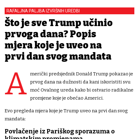
RAFALJNA PALJBA IZVRŠNIH UREDBI
Što je sve Trump učinio
prvoga dana? Popis
mjera koje je uveo na
prvi dan svog mandata
A
merički predsjednik Donald Trump pokazao je
prvog dana na dužnosti da kani iskoristiti svu
moć Ovalnog ureda kako bi ostvario radikalne
promjene koje je obećao Americi.
Evo pregleda mjera koje je Trump uveo na prvi dan svog
mandata:
Povlačenje iz Pariškog sporazuma o
klimatskim promjenama