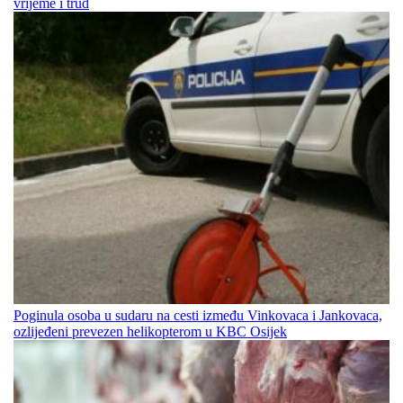
vrijeme i trud
Poginula osoba u sudaru na cesti između Vinkovaca i Jankovaca,
ozlijeđeni prevezen helikopterom u KBC Osijek