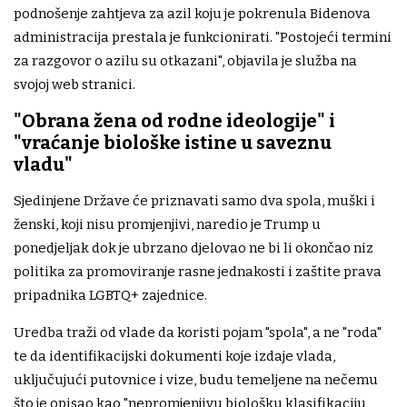
podnošenje zahtjeva za azil koju je pokrenula Bidenova
administracija prestala je funkcionirati. "Postojeći termini
za razgovor o azilu su otkazani", objavila je služba na
svojoj web stranici.
"Obrana žena od rodne ideologije" i
"vraćanje biološke istine u saveznu
vladu"
Sjedinjene Države će priznavati samo dva spola, muški i
ženski, koji nisu promjenjivi, naredio je Trump u
ponedjeljak dok je ubrzano djelovao ne bi li okončao niz
politika za promoviranje rasne jednakosti i zaštite prava
pripadnika LGBTQ+ zajednice.
Uredba traži od vlade da koristi pojam "spola", a ne "roda"
te da identifikacijski dokumenti koje izdaje vlada,
uključujući putovnice i vize, budu temeljene na nečemu
što je opisao kao "nepromjenjivu biološku klasifikaciju