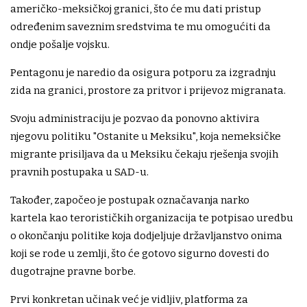
američko-meksičkoj granici, što će mu dati pristup
određenim saveznim sredstvima te mu omogućiti da
ondje pošalje vojsku.
Pentagonu je naredio da osigura potporu za izgradnju
zida na granici, prostore za pritvor i prijevoz migranata.
Svoju administraciju je pozvao da ponovno aktivira
njegovu politiku "Ostanite u Meksiku", koja nemeksičke
migrante prisiljava da u Meksiku čekaju rješenja svojih
pravnih postupaka u SAD-u.
Također, započeo je postupak označavanja narko
kartela kao terorističkih organizacija te potpisao uredbu
o okončanju politike koja dodjeljuje državljanstvo onima
koji se rode u zemlji, što će gotovo sigurno dovesti do
dugotrajne pravne borbe.
Prvi konkretan učinak već je vidljiv, platforma za