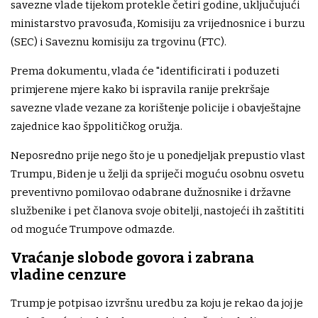
savezne vlade tijekom protekle četiri godine, uključujući
ministarstvo pravosuđa, Komisiju za vrijednosnice i burzu
(SEC) i Saveznu komisiju za trgovinu (FTC).
Prema dokumentu, vlada će "identificirati i poduzeti
primjerene mjere kako bi ispravila ranije prekršaje
savezne vlade vezane za korištenje policije i obavještajne
zajednice kao šppolitičkog oružja.
Neposredno prije nego što je u ponedjeljak prepustio vlast
Trumpu, Biden je u želji da spriječi moguću osobnu osvetu
preventivno pomilovao odabrane dužnosnike i državne
službenike i pet članova svoje obitelji, nastojeći ih zaštititi
od moguće Trumpove odmazde.
Vraćanje slobode govora i zabrana
vladine cenzure
Trump je potpisao izvršnu uredbu za koju je rekao da joj je