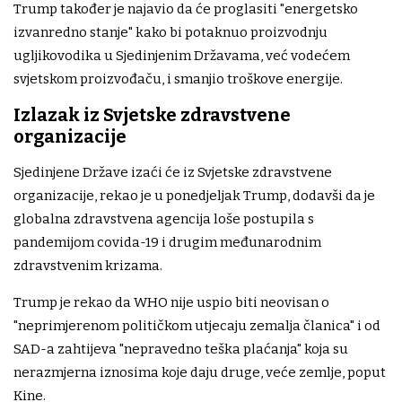
Trump također je najavio da će proglasiti "energetsko
izvanredno stanje" kako bi potaknuo proizvodnju
ugljikovodika u Sjedinjenim Državama, već vodećem
svjetskom proizvođaču, i smanjio troškove energije.
Izlazak iz Svjetske zdravstvene
organizacije
Sjedinjene Države izaći će iz Svjetske zdravstvene
organizacije, rekao je u ponedjeljak Trump, dodavši da je
globalna zdravstvena agencija loše postupila s
pandemijom covida-19 i drugim međunarodnim
zdravstvenim krizama.
Trump je rekao da WHO nije uspio biti neovisan o
"neprimjerenom političkom utjecaju zemalja članica" i od
SAD-a zahtijeva "nepravedno teška plaćanja" koja su
nerazmjerna iznosima koje daju druge, veće zemlje, poput
Kine.