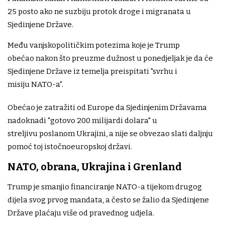
25 posto ako ne suzbiju protok droge i migranata u
Sjedinjene Države.
Među vanjskopolitičkim potezima koje je Trump
obećao nakon što preuzme dužnost u ponedjeljak je da će
Sjedinjene Države iz temelja preispitati "svrhu i
misiju NATO-a".
Obećao je zatražiti od Europe da Sjedinjenim Državama
nadoknadi "gotovo 200 milijardi dolara" u
streljivu poslanom Ukrajini, a nije se obvezao slati daljnju
pomoć toj istočnoeuropskoj državi.
NATO, obrana, Ukrajina i Grenland
Trump je smanjio financiranje NATO-a tijekom drugog
dijela svog prvog mandata, a često se žalio da Sjedinjene
Države plaćaju više od pravednog udjela.