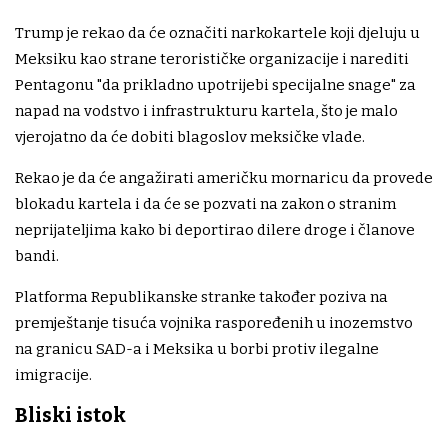
Trump je rekao da će označiti narkokartele koji djeluju u
Meksiku kao strane terorističke organizacije i narediti
Pentagonu "da prikladno upotrijebi specijalne snage" za
napad na vodstvo i infrastrukturu kartela, što je malo
vjerojatno da će dobiti blagoslov meksičke vlade.
Rekao je da će angažirati američku mornaricu da provede
blokadu kartela i da će se pozvati na zakon o stranim
neprijateljima kako bi deportirao dilere droge i članove
bandi.
Platforma Republikanske stranke također poziva na
premještanje tisuća vojnika raspoređenih u inozemstvo
na granicu SAD-a i Meksika u borbi protiv ilegalne
imigracije.
Bliski istok