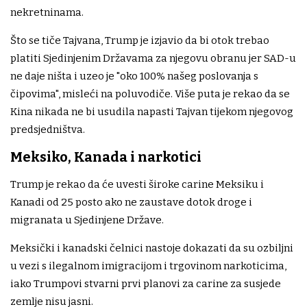
nekretninama.
Što se tiče Tajvana, Trump je izjavio da bi otok trebao
platiti Sjedinjenim Državama za njegovu obranu jer SAD-u
ne daje ništa i uzeo je "oko 100% našeg poslovanja s
čipovima", misleći na poluvodiče. Više puta je rekao da se
Kina nikada ne bi usudila napasti Tajvan tijekom njegovog
predsjedništva.
Meksiko, Kanada i narkotici
Trump je rekao da će uvesti široke carine Meksiku i
Kanadi od 25 posto ako ne zaustave dotok droge i
migranata u Sjedinjene Države.
Meksički i kanadski čelnici nastoje dokazati da su ozbiljni
u vezi s ilegalnom imigracijom i trgovinom narkoticima,
iako Trumpovi stvarni prvi planovi za carine za susjede
zemlje nisu jasni.