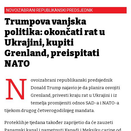
NOVOIZABRANI REPUBLIKANSKI PREDSJEDNIK
Trumpova vanjska
politika: okončati rat u
Ukrajini, kupiti
Grenland, preispitati
NATO
N
ovoizabrani republikanski predsjednik
Donald Trump najavio je da planira osvojiti
Grenland, privesti kraju rat u Ukrajini i iz
temelja promijeniti odnos SAD-a i NATO-a
tijekom drugog četverogodišnjeg mandata.
Proteklih je tjedana također zaprijetio da će zauzeti
Panamski kanal i nametnuti Kanadi i Meksiku carine od