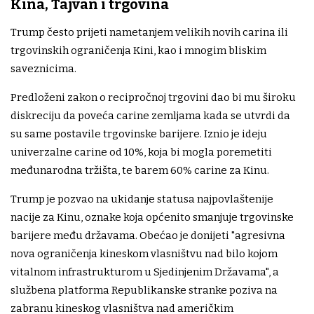
Kina, Tajvan i trgovina
Trump često prijeti nametanjem velikih novih carina ili
trgovinskih ograničenja Kini, kao i mnogim bliskim
saveznicima.
Predloženi zakon o recipročnoj trgovini dao bi mu široku
diskreciju da poveća carine zemljama kada se utvrdi da
su same postavile trgovinske barijere. Iznio je ideju
univerzalne carine od 10%, koja bi mogla poremetiti
međunarodna tržišta, te barem 60% carine za Kinu.
Trump je pozvao na ukidanje statusa najpovlaštenije
nacije za Kinu, oznake koja općenito smanjuje trgovinske
barijere među državama. Obećao je donijeti "agresivna
nova ograničenja kineskom vlasništvu nad bilo kojom
vitalnom infrastrukturom u Sjedinjenim Državama", a
službena platforma Republikanske stranke poziva na
zabranu kineskog vlasništva nad američkim