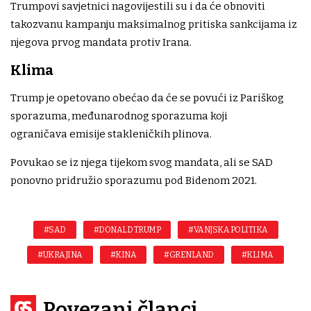
Trumpovi savjetnici nagovijestili su i da će obnoviti
takozvanu kampanju maksimalnog pritiska sankcijama iz
njegova prvog mandata protiv Irana.
Klima
Trump je opetovano obećao da će se povući iz Pariškog
sporazuma, međunarodnog sporazuma koji
ograničava emisije stakleničkih plinova.
Povukao se iz njega tijekom svog mandata, ali se SAD
ponovno pridružio sporazumu pod Bidenom 2021.
#SAD
#DONALD TRUMP
#VANJSKA POLITIKA
#UKRAJINA
#KINA
#GRENLAND
#KLIMA
Povezani članci