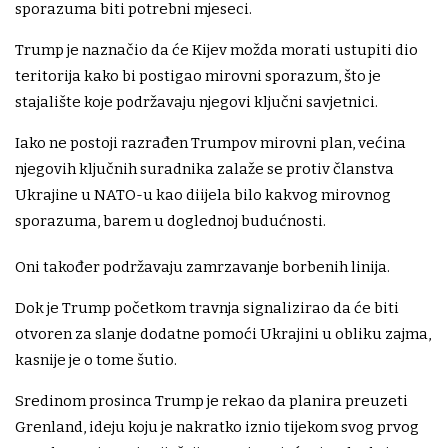
sporazuma biti potrebni mjeseci.
Trump je naznačio da će Kijev možda morati ustupiti dio
teritorija kako bi postigao mirovni sporazum, što je
stajalište koje podržavaju njegovi ključni savjetnici.
Iako ne postoji razrađen Trumpov mirovni plan, većina
njegovih ključnih suradnika zalaže se protiv članstva
Ukrajine u NATO-u kao diijela bilo kakvog mirovnog
sporazuma, barem u doglednoj budućnosti.
Oni također podržavaju zamrzavanje borbenih linija.
Dok je Trump početkom travnja signalizirao da će biti
otvoren za slanje dodatne pomoći Ukrajini u obliku zajma,
kasnije je o tome šutio.
Sredinom prosinca Trump je rekao da planira preuzeti
Grenland, ideju koju je nakratko iznio tijekom svog prvog