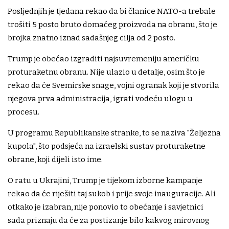
Posljednjih je tjedana rekao da bi članice NATO-a trebale
trošiti 5 posto bruto domaćeg proizvoda na obranu, što je
brojka znatno iznad sadašnjeg cilja od 2 posto.
Trump je obećao izgraditi najsuvremeniju američku
proturaketnu obranu. Nije ulazio u detalje, osim što je
rekao da će Svemirske snage, vojni ogranak koji je stvorila
njegova prva administracija, igrati vodeću ulogu u
procesu.
U programu Republikanske stranke, to se naziva "Željezna
kupola", što podsjeća na izraelski sustav proturaketne
obrane, koji dijeli isto ime.
O ratu u Ukrajini, Trump je tijekom izborne kampanje
rekao da će riješiti taj sukob i prije svoje inauguracije. Ali
otkako je izabran, nije ponovio to obećanje i savjetnici
sada priznaju da će za postizanje bilo kakvog mirovnog