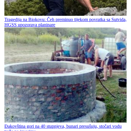
Tragedija na Biokovu: Čeh preminuo tijekom povratka sa Sutvida,
HGSS upozorava planinare
Đakovština gori na 40 stupnjeva, bunari presušuju, stočari vodu